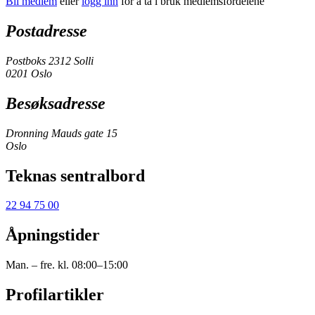
Bli medlem
eller
logg inn
for å ta i bruk medlemsfordelene
Postadresse
Postboks 2312 Solli
0201 Oslo
Besøksadresse
Dronning Mauds gate 15
Oslo
Teknas sentralbord
22 94 75 00
Åpningstider
Man. – fre. kl. 08:00–15:00
Profilartikler