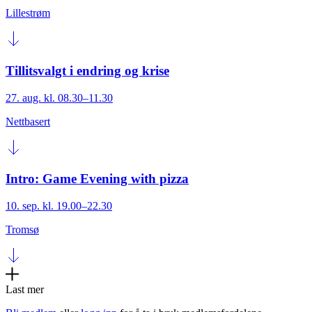
Lillestrøm
Tillitsvalgt i endring og krise
27. aug. kl. 08.30–11.30
Nettbasert
Intro: Game Evening with pizza
10. sep. kl. 19.00–22.30
Tromsø
Last mer