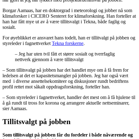
Borgar Aamaas, har en doktorgrad i meteorologi og jobber nå som
klimaforsker i CICERO Senteret for klimaforskning. Han forteller at
han har fått mye ut av å være tillitsvalgt i Tekna, både faglig og
sosialt.
For øyeblikket er ansvaret hans todelt, han er tillitvalgt på jobben og
styreleder i fagnettverket
Tekna forskerne
.
– Jeg har uten tvil fått et større sosialt og tverrfaglig
nettverk gjennom å være tillitsvalgt
– Som tillitsvalgt på jobben har det handlet mye om å få frem for
ledelsen at det er kapasitetsmangler på jobben. Jeg har også vært
med i diverse ansettelsekomiteer og diskusjoner rundt bedriftens
profil rettet mot såkalt oppdragsforskning, forteller han.
– Som styreleder i fagnettverket, handler det mest om å få hjulene til
å gå rundt til tross for korona og arrangere aktuelle nettseminarer,
sier Aamaas.
Tillitsvalgt på jobben
Som tillitsvalgt på jobben får du fordeler i både nåværende og