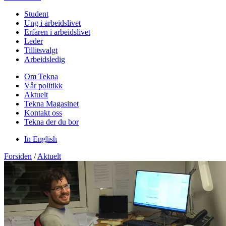
Student
Ung i arbeidslivet
Erfaren i arbeidslivet
Leder
Tillitsvalgt
Arbeidsledig
Om Tekna
Vår politikk
Aktuelt
Tekna Magasinet
Kontakt oss
Tekna der du bor
In English
Forsiden
/
Aktuelt