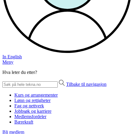
In English
Meny
Hva leter du etter?
Tilbake til navigasjon
Kurs og arrangementer
Lønn og rettigheter
Fag og nettverk
Jobbsøk og karriere
Medlemsfordeler
Bærekraft
Bli medlem