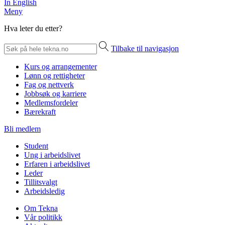
In English
Meny
Hva leter du etter?
Tilbake til navigasjon
Kurs og arrangementer
Lønn og rettigheter
Fag og nettverk
Jobbsøk og karriere
Medlemsfordeler
Bærekraft
Bli medlem
Student
Ung i arbeidslivet
Erfaren i arbeidslivet
Leder
Tillitsvalgt
Arbeidsledig
Om Tekna
Vår politikk