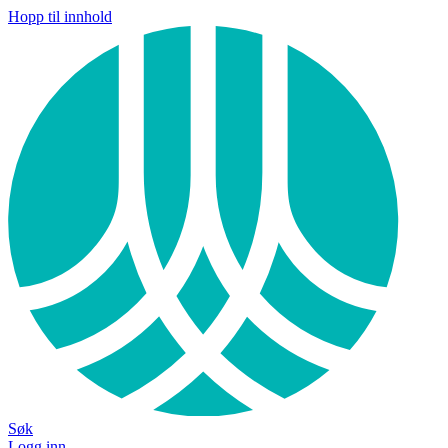
Hopp til innhold
Søk
Logg inn