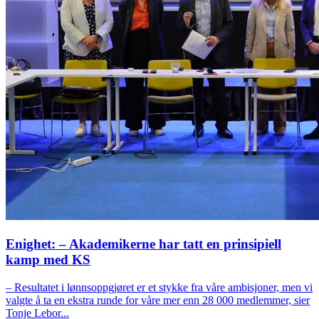
Enighet: – Akademikerne har tatt en prinsipiell
kamp med KS
– Resultatet i lønnsoppgjøret er et stykke fra våre ambisjoner, men vi
valgte å ta en ekstra runde for våre mer enn 28 000 medlemmer, sier
Tonje Lebor...