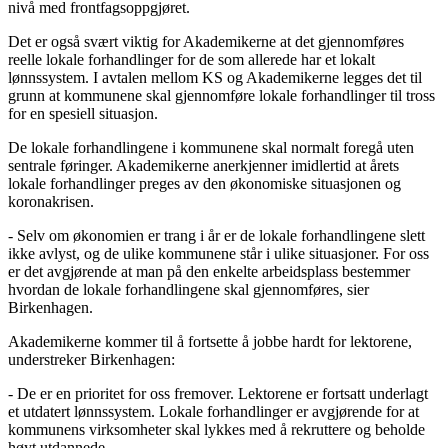
nivå med frontfagsoppgjøret.
Det er også svært viktig for Akademikerne at det gjennomføres
reelle lokale forhandlinger for de som allerede har et lokalt
lønnssystem. I avtalen mellom KS og Akademikerne legges det til
grunn at kommunene skal gjennomføre lokale forhandlinger til tross
for en spesiell situasjon.
De lokale forhandlingene i kommunene skal normalt foregå uten
sentrale føringer. Akademikerne anerkjenner imidlertid at årets
lokale forhandlinger preges av den økonomiske situasjonen og
koronakrisen.
- Selv om økonomien er trang i år er de lokale forhandlingene slett
ikke avlyst, og de ulike kommunene står i ulike situasjoner. For oss
er det avgjørende at man på den enkelte arbeidsplass bestemmer
hvordan de lokale forhandlingene skal gjennomføres, sier
Birkenhagen.
Akademikerne kommer til å fortsette å jobbe hardt for lektorene,
understreker Birkenhagen:
- De er en prioritet for oss fremover. Lektorene er fortsatt underlagt
et utdatert lønnssystem. Lokale forhandlinger er avgjørende for at
kommunens virksomheter skal lykkes med å rekruttere og beholde
høyt utdannede.