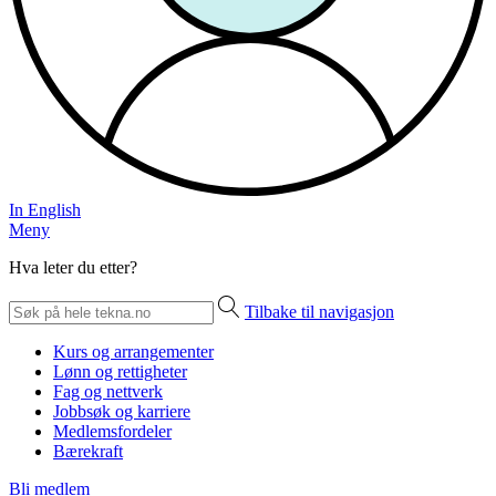
In English
Meny
Hva leter du etter?
Tilbake til navigasjon
Kurs og arrangementer
Lønn og rettigheter
Fag og nettverk
Jobbsøk og karriere
Medlemsfordeler
Bærekraft
Bli medlem