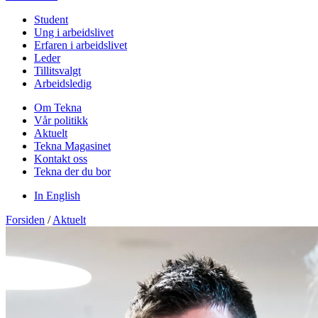
Student
Ung i arbeidslivet
Erfaren i arbeidslivet
Leder
Tillitsvalgt
Arbeidsledig
Om Tekna
Vår politikk
Aktuelt
Tekna Magasinet
Kontakt oss
Tekna der du bor
In English
Forsiden
/
Aktuelt