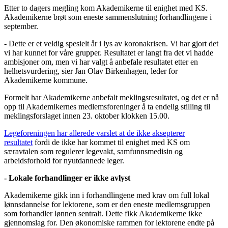
Etter to dagers megling kom Akademikerne til enighet med KS.
Akademikerne brøt som eneste sammenslutning forhandlingene i
september.
- Dette er et veldig spesielt år i lys av koronakrisen. Vi har gjort det
vi har kunnet for våre grupper. Resultatet er langt fra det vi hadde
ambisjoner om, men vi har valgt å anbefale resultatet etter en
helhetsvurdering, sier Jan Olav Birkenhagen, leder for
Akademikerne kommune.
Formelt har Akademikerne anbefalt meklingsresultatet, og det er nå
opp til Akademikernes medlemsforeninger å ta endelig stilling til
meklingsforslaget innen 23. oktober klokken 15.00.
Legeforeningen har allerede varslet at de ikke aksepterer
resultatet
fordi de ikke har kommet til enighet med KS om
særavtalen som regulerer legevakt, samfunnsmedisin og
arbeidsforhold for nyutdannede leger.
- Lokale forhandlinger er ikke avlyst
Akademikerne gikk inn i forhandlingene med krav om full lokal
lønnsdannelse for lektorene, som er den eneste medlemsgruppen
som forhandler lønnen sentralt. Dette fikk Akademikerne ikke
gjennomslag for. Den økonomiske rammen for lektorene endte på