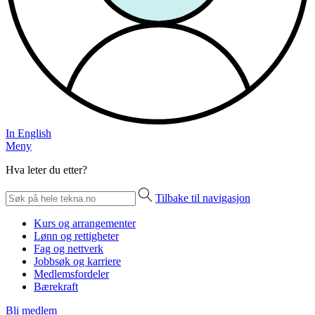
In English
Meny
Hva leter du etter?
Tilbake til navigasjon
Kurs og arrangementer
Lønn og rettigheter
Fag og nettverk
Jobbsøk og karriere
Medlemsfordeler
Bærekraft
Bli medlem