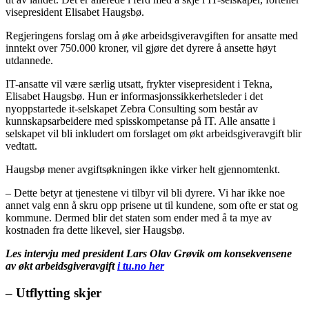
visepresident Elisabet Haugsbø.
Regjeringens forslag om å øke arbeidsgiveravgiften for ansatte med
inntekt over 750.000 kroner, vil gjøre det dyrere å ansette høyt
utdannede.
IT-ansatte vil være særlig utsatt, frykter visepresident i Tekna,
Elisabet Haugsbø. Hun er informasjonssikkerhetsleder i det
nyoppstartede it-selskapet Zebra Consulting som består av
kunnskapsarbeidere med spisskompetanse på IT. Alle ansatte i
selskapet vil bli inkludert om forslaget om økt arbeidsgiveravgift blir
vedtatt.
Haugsbø mener avgiftsøkningen ikke virker helt gjennomtenkt.
– Dette betyr at tjenestene vi tilbyr vil bli dyrere. Vi har ikke noe
annet valg enn å skru opp prisene ut til kundene, som ofte er stat og
kommune. Dermed blir det staten som ender med å ta mye av
kostnaden fra dette likevel, sier Haugsbø.
Les intervju med president Lars Olav Grøvik om konsekvensene
av økt arbeidsgiveravgift
i tu.no her
– Utflytting skjer