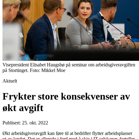
Visepresident Elisabet Haugsbø på seminar om arbeidsgiveravgiften
på Stortinget. Foto: Mikkel Moe
Aktuelt
Frykter store konsekvenser av
økt avgift
Publisert: 25. okt. 2022
Økt arbeidsgiveravgift kan føre til at bedrifter flytter arbeidsplasser
ut av landet. Det er allerede i ferd med å skje i IT-selskaper, forteller