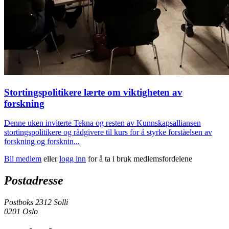
Stortingspolitikere lærte om viktigheten av
forskning
Denne uken inviterte Tekna og resten av Kunnskapsalliansen
stortingspolitikere og rådgivere til kurs for å styrke forståelsen av
forskning og forsknin...
Bli medlem
eller
logg inn
for å ta i bruk medlemsfordelene
Postadresse
Postboks 2312 Solli
0201 Oslo