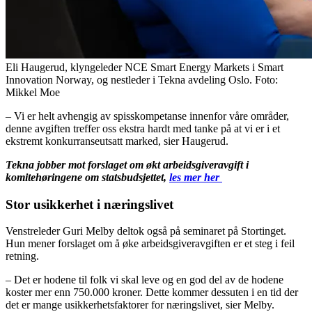
Eli Haugerud, klyngeleder NCE Smart Energy Markets i Smart
Innovation Norway, og nestleder i Tekna avdeling Oslo. Foto:
Mikkel Moe
– Vi er helt avhengig av spisskompetanse innenfor våre områder,
denne avgiften treffer oss ekstra hardt med tanke på at vi er i et
ekstremt konkurranseutsatt marked, sier Haugerud.
Tekna jobber mot forslaget om økt arbeidsgiveravgift i
komitehøringene om statsbudsjettet,
les mer her
Stor usikkerhet i næringslivet
Venstreleder Guri Melby deltok også på seminaret på Stortinget.
Hun mener forslaget om å øke arbeidsgiveravgiften er et steg i feil
retning.
– Det er hodene til folk vi skal leve og en god del av de hodene
koster mer enn 750.000 kroner. Dette kommer dessuten i en tid der
det er mange usikkerhetsfaktorer for næringslivet, sier Melby.