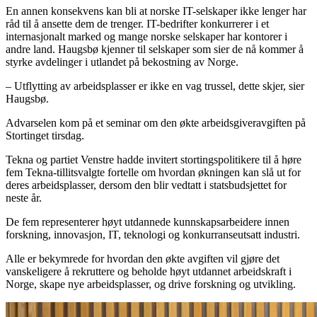
En annen konsekvens kan bli at norske IT-selskaper ikke lenger har
råd til å ansette dem de trenger. IT-bedrifter konkurrerer i et
internasjonalt marked og mange norske selskaper har kontorer i
andre land. Haugsbø kjenner til selskaper som sier de nå kommer å
styrke avdelinger i utlandet på bekostning av Norge.
– Utflytting av arbeidsplasser er ikke en vag trussel, dette skjer, sier
Haugsbø.
Advarselen kom på et seminar om den økte arbeidsgiveravgiften på
Stortinget tirsdag.
Tekna og partiet Venstre hadde invitert stortingspolitikere til å høre
fem Tekna-tillitsvalgte fortelle om hvordan økningen kan slå ut for
deres arbeidsplasser, dersom den blir vedtatt i statsbudsjettet for
neste år.
De fem representerer høyt utdannede kunnskapsarbeidere innen
forskning, innovasjon, IT, teknologi og konkurranseutsatt industri.
Alle er bekymrede for hvordan den økte avgiften vil gjøre det
vanskeligere å rekruttere og beholde høyt utdannet arbeidskraft i
Norge, skape nye arbeidsplasser, og drive forskning og utvikling.