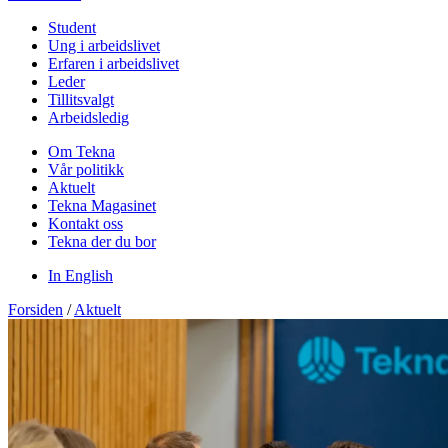
Student
Ung i arbeidslivet
Erfaren i arbeidslivet
Leder
Tillitsvalgt
Arbeidsledig
Om Tekna
Vår politikk
Aktuelt
Tekna Magasinet
Kontakt oss
Tekna der du bor
In English
Forsiden
/
Aktuelt