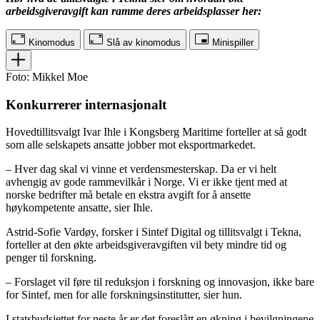
arbeidsgiveravgift kan ramme deres arbeidsplasser her:
Kinomodus
Slå av kinomodus
Minispiller
Foto: Mikkel Moe
Konkurrerer internasjonalt
Hovedtillitsvalgt Ivar Ihle i Kongsberg Maritime forteller at så godt
som alle selskapets ansatte jobber mot eksportmarkedet.
– Hver dag skal vi vinne et verdensmesterskap. Da er vi helt
avhengig av gode rammevilkår i Norge. Vi er ikke tjent med at
norske bedrifter må betale en ekstra avgift for å ansette
høykompetente ansatte, sier Ihle.
Astrid-Sofie Vardøy, forsker i Sintef Digital og tillitsvalgt i Tekna,
forteller at den økte arbeidsgiveravgiften vil bety mindre tid og
penger til forskning.
– Forslaget vil føre til reduksjon i forskning og innovasjon, ikke bare
for Sintef, men for alle forskningsinstitutter, sier hun.
I statsbudsjettet for neste år er det foreslått en økning i bevilgningene