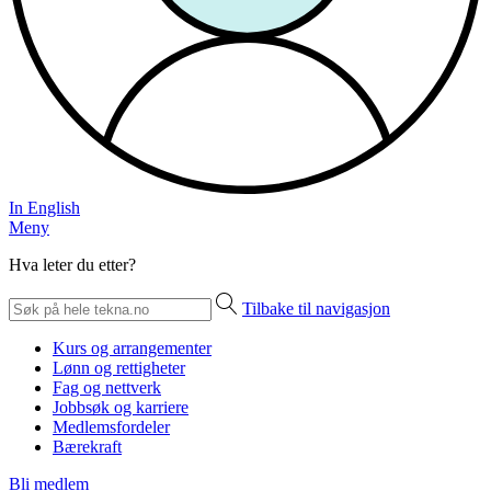
In English
Meny
Hva leter du etter?
Tilbake til navigasjon
Kurs og arrangementer
Lønn og rettigheter
Fag og nettverk
Jobbsøk og karriere
Medlemsfordeler
Bærekraft
Bli medlem