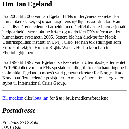
Om Jan Egeland
Fra 2003 til 2006 var Jan Egeland FNs undergeneralsekretær for
humanitære saker, og organisasjonens nødhjelpskoordinator. Han
var i disse årene ledende i arbeidet med å effektivisere internasjonalt
hjelpearbeid i store, akutte kriser og utarbeidet FNs reform av det
humanitære systemet i 2005. Senere ble han direktør for Norsk
Utenrikspolitisk institutt (NUPI) i Oslo, før han tok stillingen som
Europa-direktør i Human Rights Watch. Herfra kom han til
Flyktninghjelpen.
Fra 1990 til 1997 var Egeland statssekretær i Utenriksdepartementet.
På 1990-tallet var han FNs spesialutsending til fredsforhandlingene i
Colombia. Egeland har også vært generalsekretær for Norges Røde
Kors, hatt flere ledende posisjoner i Amnesty International og sitter i
styret til International Crisis Group.
Bli medlem
eller
logg inn
for å ta i bruk medlemsfordelene
Postadresse
Postboks 2312 Solli
0201 Oslo