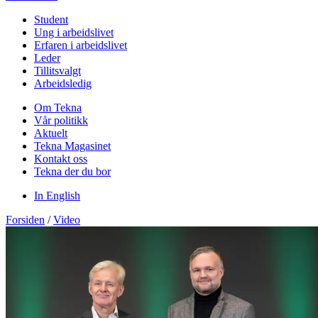
Student
Ung i arbeidslivet
Erfaren i arbeidslivet
Leder
Tillitsvalgt
Arbeidsledig
Om Tekna
Vår politikk
Aktuelt
Tekna Magasinet
Kontakt oss
Tekna der du bor
In English
Forsiden
/
Video