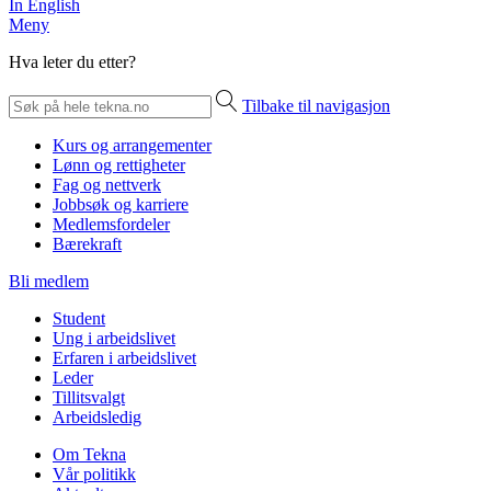
In English
Meny
Hva leter du etter?
Tilbake til navigasjon
Kurs og arrangementer
Lønn og rettigheter
Fag og nettverk
Jobbsøk og karriere
Medlemsfordeler
Bærekraft
Bli medlem
Student
Ung i arbeidslivet
Erfaren i arbeidslivet
Leder
Tillitsvalgt
Arbeidsledig
Om Tekna
Vår politikk