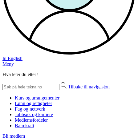
In English
Meny
Hva leter du etter?
Tilbake til navigasjon
Kurs og arrangementer
Lønn og rettigheter
Fag og nettverk
Jobbsøk og karriere
Medlemsfordeler
Bærekraft
Bli medlem