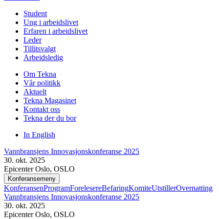
Student
Ung i arbeidslivet
Erfaren i arbeidslivet
Leder
Tillitsvalgt
Arbeidsledig
Om Tekna
Vår politikk
Aktuelt
Tekna Magasinet
Kontakt oss
Tekna der du bor
In English
Vannbransjens Innovasjonskonferanse 2025
30. okt. 2025
Epicenter Oslo, OSLO
Konferansemeny
Konferansen
Program
Forelesere
Befaring
Komite
Utstiller
Overnatting
Vannbransjens Innovasjonskonferanse 2025
30. okt. 2025
Epicenter Oslo, OSLO