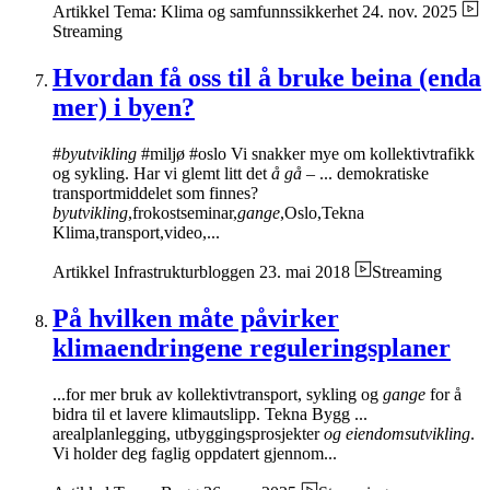
Artikkel
Tema: Klima og samfunnssikkerhet
24. nov. 2025
Streaming
Hvordan få oss til å bruke beina (enda
mer) i byen?
#
byutvikling
#miljø #oslo Vi snakker mye om kollektivtrafikk
og sykling. Har vi glemt litt det
å gå
– ... demokratiske
transportmiddelet som finnes?
byutvikling
,frokostseminar,
gange
,Oslo,Tekna
Klima,transport,video,...
Artikkel
Infrastrukturbloggen
23. mai 2018
Streaming
På hvilken måte påvirker
klimaendringene reguleringsplaner
...for mer bruk av kollektivtransport, sykling og
gange
for å
bidra til et lavere klimautslipp. Tekna Bygg ...
arealplanlegging, utbyggingsprosjekter
og eiendomsutvikling
.
Vi holder deg faglig oppdatert gjennom...