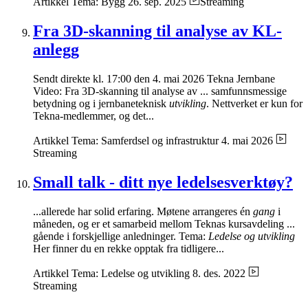
Artikkel
Tema: Bygg
26. sep. 2025
Streaming
Fra 3D-skanning til analyse av KL-
anlegg
Sendt direkte kl. 17:00 den 4. mai 2026 Tekna Jernbane
Video: Fra 3D-skanning til analyse av ... samfunnsmessige
betydning og i jernbaneteknisk
utvikling
. Nettverket er kun for
Tekna-medlemmer, og det...
Artikkel
Tema: Samferdsel og infrastruktur
4. mai 2026
Streaming
Small talk - ditt nye ledelsesverktøy?
...allerede har solid erfaring. Møtene arrangeres én
gang
i
måneden, og er et samarbeid mellom Teknas kursavdeling ...
gående i forskjellige anledninger. Tema:
Ledelse og utvikling
Her finner du en rekke opptak fra tidligere...
Artikkel
Tema: Ledelse og utvikling
8. des. 2022
Streaming