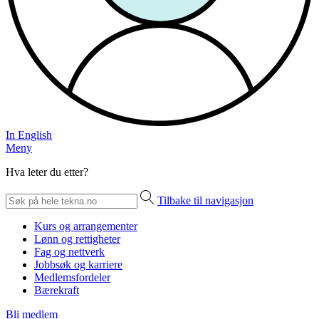
In English
Meny
Hva leter du etter?
Tilbake til navigasjon
Kurs og arrangementer
Lønn og rettigheter
Fag og nettverk
Jobbsøk og karriere
Medlemsfordeler
Bærekraft
Bli medlem