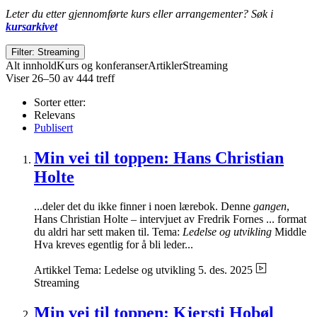
Leter du etter gjennomførte kurs eller arrangementer? Søk i
kursarkivet
Filter: Streaming
Alt innhold
Kurs og konferanser
Artikler
Streaming
Viser 26–50 av 444 treff
Sorter etter:
Relevans
Publisert
Min vei til toppen: Hans Christian
Holte
...deler det du ikke finner i noen lærebok. Denne
gangen
,
Hans Christian Holte – intervjuet av Fredrik Fornes ... format
du aldri har sett maken til. Tema:
Ledelse og utvikling
Middle
Hva kreves egentlig for å bli leder...
Artikkel
Tema: Ledelse og utvikling
5. des. 2025
Streaming
Min vei til toppen: Kjersti Hobøl