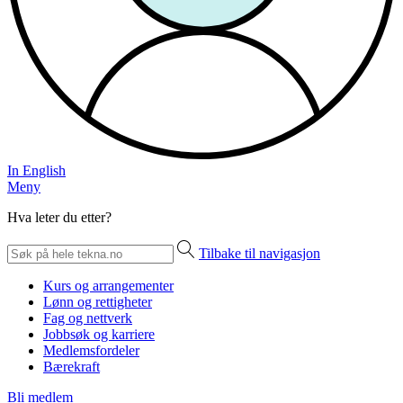
In English
Meny
Hva leter du etter?
Tilbake til navigasjon
Kurs og arrangementer
Lønn og rettigheter
Fag og nettverk
Jobbsøk og karriere
Medlemsfordeler
Bærekraft
Bli medlem