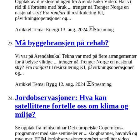
Opptak av direktesendingen fra Arendalsuka Video: Har vi
råd til å fortsette med bruk ... trenger nå Trenger Norge en
nasjonal sky? Fra
romfart
til resirkulering KI,
påvirkningsoperasjoner og...
Artikkel
Tema: Energi
13. aug. 2024
Streaming
Må byggebransjen på rehab?
Vi var på Arendalsuka! Tekna var med på flere arrangementer
for å belyse viktige ... trenger nå Trenger Norge en nasjonal
sky? Fra
romfart
til resirkulering KI, påvirkningsoperasjoner
og...
Artikkel
Tema: Bygg
12. aug. 2024
Streaming
Jordobservasjoner: Hva kan
satellittene fortelle oss om klima og
miljø?
Se opptak fra miniseminar Det europeiske Copernicus-
programmet med sine sentineler er ... skogbranner, havnivå og
mye mer. FEIM,jordobservasjoner,
romfart
,satellitter,video,