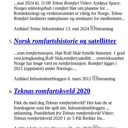
...mai 2024 kl. 11:00
Tekna Romfart
Video: Andøya Space:
Norges
teknologihub i romfart
Hør om planene for ...
Romteknologi og verdensrommet er viktig for Norge.
Tekna
Romfart
fasiliterer møteplasser og seminarer for medlemmer...
Artikkel
Tema: Infrastruktur
13. mai 2024
Streaming
Norsk romfartshistorie
og satellitter
...som
romfartsnasjon
. Hør Rolf Skår fortelle historien. 1 grad
vest,kringkasting,Rolf Skår,
romfart
,satellitt ... romvirksomhet
Norge har lenge vært en
romfartsnasjon
.
Romfart
ligger i
2021 (oppdatert) under Nærings-...
Artikkel
Infrastrukturbloggen
6. mars 2012
Streaming
Teknas romfartskveld
2020
Fikk du med deg
Teknas romfartskveld
? Her kan du se
foredragene som ble spilt inn. Infrastrukturbloggen ...
utdanning. Paneldebatt
fra Teknas romfartskveld
Video:
Teknas romfartskveld 2020
1 av 5 Pål Brekke fra...