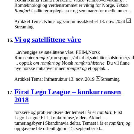
Romteknologi og verdensrommet er viktig for Norge.
Tekna
Romfart
fasiliterer møteplasser og seminarer for medlemmer...
Artikkel
Tema: Klima og samfunnssikkerhet
13. nov. 2024
Streaming
Vi og satellittene våre
...avhengige av satellittene våre. FEIM,Norsk
Romsenter,
romfart
,romsøppel,sårbarhet,satellitter,solstormer,vi
... opptak
om romfart og
Norsk
romfartshistorie
. Du vil finne
nye norske initiativer innen
romfart og
et opptak...
Artikkel
Tema: Infrastruktur
13. nov. 2019
Streaming
First Lego League – konkurransen
2018
forskere og problemløsere der temaet i år er
romfart
. First
Lego League,FLL,konkurranse,Video, Aktuelt ...
turneringsbyer i Skandinavia deltar. Temaet i år er
romfart, og
oppgavene ble offentliggjort 15. september kl...