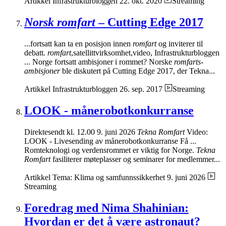
Artikkel
Infrastrukturbloggen
22. okt. 2020
Streaming
Norsk romfart
– Cutting Edge 2017
...fortsatt kan ta en posisjon innen
romfart
og inviterer til
debatt.
romfart
,satellittvirksomhet,video, Infrastrukturbloggen
... Norge fortsatt ambisjoner i rommet? Norske
romfarts-
ambisjoner
ble diskutert på Cutting Edge 2017, der Tekna...
Artikkel
Infrastrukturbloggen
26. sep. 2017
Streaming
LOOK - månerobotkonkurranse
Direktesendt kl. 12.00 9. juni 2026
Tekna Romfart
Video:
LOOK - Livesending av månerobotkonkurranse Få ...
Romteknologi og verdensrommet er viktig for Norge.
Tekna
Romfart
fasiliterer møteplasser og seminarer for medlemmer...
Artikkel
Tema: Klima og samfunnssikkerhet
9. juni 2026
Streaming
Foredrag med Nima Shahinian:
Hvordan er det å være astronaut?