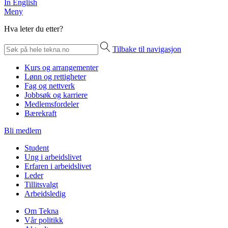
In English
Meny
Hva leter du etter?
Tilbake til navigasjon
Kurs og arrangementer
Lønn og rettigheter
Fag og nettverk
Jobbsøk og karriere
Medlemsfordeler
Bærekraft
Bli medlem
Student
Ung i arbeidslivet
Erfaren i arbeidslivet
Leder
Tillitsvalgt
Arbeidsledig
Om Tekna
Vår politikk