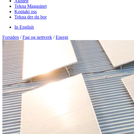
Aktuelt
Tekna Magasinet
Kontakt oss
Tekna der du bor
In English
Forsiden
/
Fag og nettverk
/
Energi