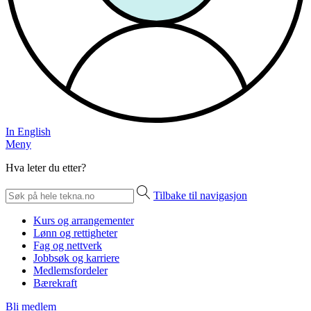
In English
Meny
Hva leter du etter?
Tilbake til navigasjon
Kurs og arrangementer
Lønn og rettigheter
Fag og nettverk
Jobbsøk og karriere
Medlemsfordeler
Bærekraft
Bli medlem