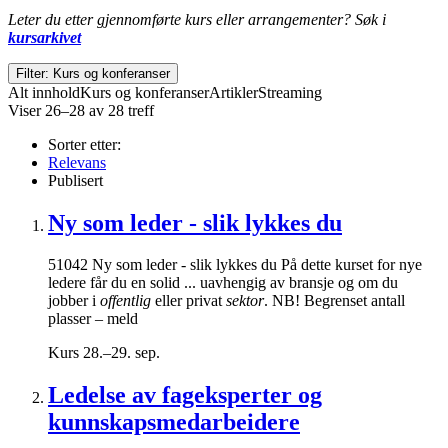
Leter du etter gjennomførte kurs eller arrangementer? Søk i
kursarkivet
Filter: Kurs og konferanser
Alt innhold
Kurs og konferanser
Artikler
Streaming
Viser 26–28 av 28 treff
Sorter etter:
Relevans
Publisert
Ny som leder - slik lykkes du
51042 Ny som leder - slik lykkes du På dette kurset for nye
ledere får du en solid ... uavhengig av bransje og om du
jobber i
offentlig
eller privat
sektor
. NB! Begrenset antall
plasser – meld
Kurs
28.–29. sep.
Ledelse av fageksperter og
kunnskapsmedarbeidere