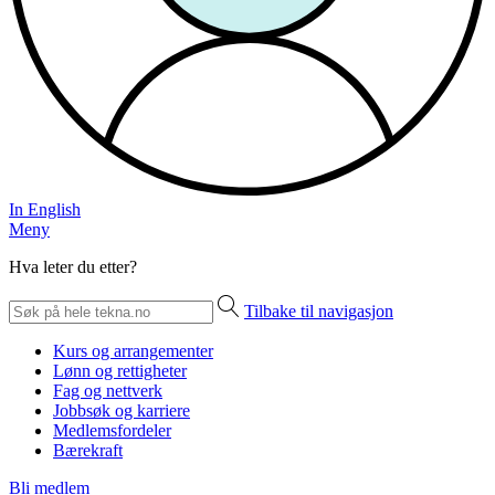
In English
Meny
Hva leter du etter?
Tilbake til navigasjon
Kurs og arrangementer
Lønn og rettigheter
Fag og nettverk
Jobbsøk og karriere
Medlemsfordeler
Bærekraft
Bli medlem