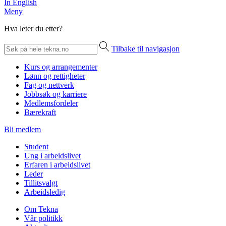
In English
Meny
Hva leter du etter?
Tilbake til navigasjon
Kurs og arrangementer
Lønn og rettigheter
Fag og nettverk
Jobbsøk og karriere
Medlemsfordeler
Bærekraft
Bli medlem
Student
Ung i arbeidslivet
Erfaren i arbeidslivet
Leder
Tillitsvalgt
Arbeidsledig
Om Tekna
Vår politikk