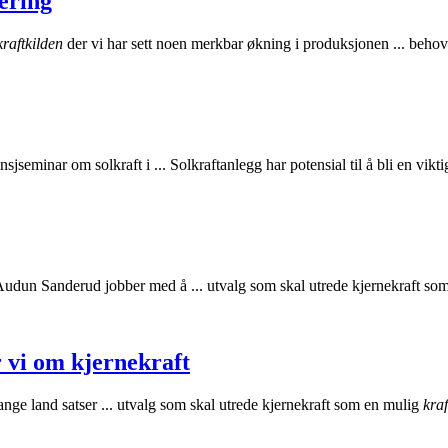
ering
kraftkilden
der vi har sett noen merkbar økning i produksjonen ... behov
seminar om solkraft i ... Solkraftanlegg har potensial til å bli en vikt
un Sanderud jobber med å ... utvalg som skal utrede kjernekraft so
r vi om kjernekraft
nge land satser ... utvalg som skal utrede kjernekraft som en mulig
kraf