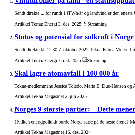
Vindturbiner på land - en statusoppdat
Sendt direkte ... for rundt 14TWh/år og landvind er den eneste
Artikkel
Tema: Energi
3. des. 2025
Streaming
Status og potensial for solkraft i Norge
Sendt direkte kl. 11:30 7. oktober 2025 Tekna Klima Video: Lunsj
Artikkel
Tema: Energi
7. okt. 2025
Streaming
Skal lagre atomavfall i 100 000 år
Tekna-medlemmene Jessica Toledo, Maria E. Due-Hansen og Aud
Artikkel
Tekna Magasinet
2. juli 2025
Norges 9 største partier: – Dette mene
Hvilken energipolitikk burde Norge satse på de neste årene? Ma
Artikkel
Tekna Magasinet
16. des. 2024