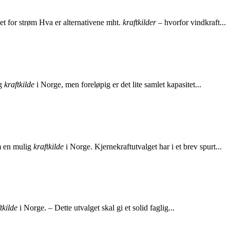
et for strøm Hva er alternativene mht.
kraftkilder
– hvorfor vindkraft...
ig
kraftkilde
i Norge, men foreløpig er det lite samlet kapasitet...
m en mulig
kraftkilde
i Norge. Kjernekraftutvalget har i et brev spurt...
tkilde
i Norge. – Dette utvalget skal gi et solid faglig...