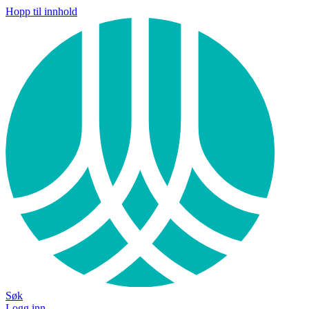
Hopp til innhold
Søk
Logg inn