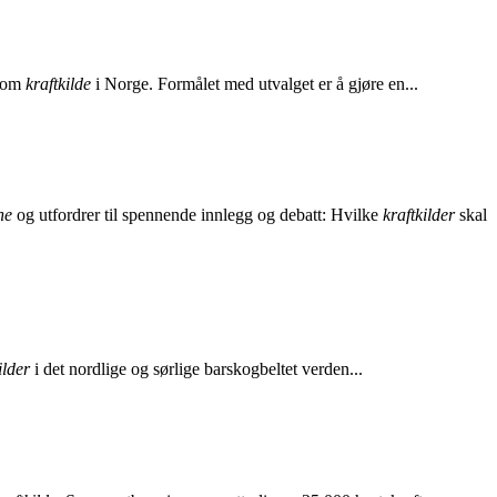
 som
kraftkilde
i Norge. Formålet med utvalget er å gjøre en...
ne
og utfordrer til spennende innlegg og debatt: Hvilke
kraftkilder
skal
ilder
i det nordlige og sørlige barskogbeltet verden...