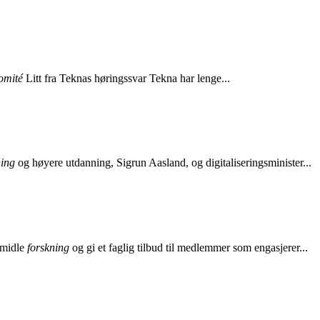
omité
Litt fra Teknas høringssvar Tekna har lenge...
ning
og høyere utdanning, Sigrun Aasland, og digitaliseringsminister...
ormidle
forskning
og gi et faglig tilbud til medlemmer som engasjerer...