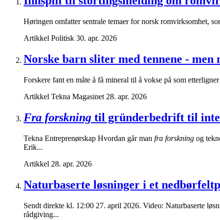
Innspill til stortingsmelding om romv
Høringen omfatter sentrale temaer for norsk romvirksomhet, som s
Artikkel
Politisk
30. apr. 2026
Norske barn sliter med tennene - men n
Forskere fant en måte å få mineral til å vokse på som etterligner
Artikkel
Tekna Magasinet
28. apr. 2026
Fra forskning
til gründerbedrift til int
Tekna Entreprenørskap Hvordan går man
fra forskning
og tekno
Erik...
Artikkel
28. apr. 2026
Naturbaserte løsninger i et nedbørfelt
Sendt direkte kl. 12:00 27. april 2026. Video: Naturbaserte løs
rådgiving...