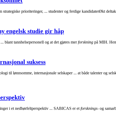
irksomhet
trategiske prioriteringer, ... studenter og ferdige kandidaterØkt deltak
y engelsk studie gir håp
 ... blant tannhelsepersonell og at det gjøres mer
forskning
på MIH. Henn
ernasjonal suksess
logi til lønnsomme, internasjonale selskaper ... at både talenter og selsk
perspektiv
ninger i et nedbørfeltperspektiv ... SABICAS er et
forsknings-
og samarbe