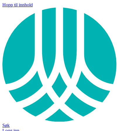
Hopp til innhold
Søk
Logg inn