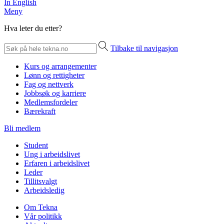
In English
Meny
Hva leter du etter?
Tilbake til navigasjon
Kurs og arrangementer
Lønn og rettigheter
Fag og nettverk
Jobbsøk og karriere
Medlemsfordeler
Bærekraft
Bli medlem
Student
Ung i arbeidslivet
Erfaren i arbeidslivet
Leder
Tillitsvalgt
Arbeidsledig
Om Tekna
Vår politikk