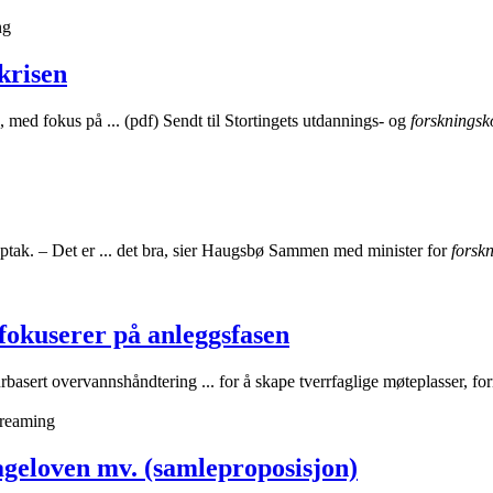
ng
krisen
 med fokus på ... (pdf) Sendt til ​Stortingets utdannings- og
forskningsk
pptak. – Det er ... det bra, sier Haugsbø Sammen med minister for
forsk
fokuserer på anleggsfasen
basert overvannshåndtering ... for å skape tverrfaglige møteplasser, f
treaming
ageloven mv. (samleproposisjon)