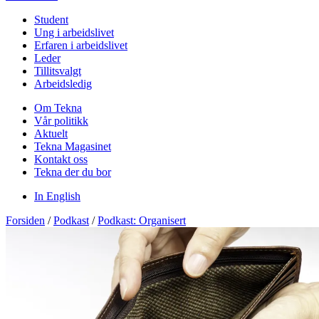
Student
Ung i arbeidslivet
Erfaren i arbeidslivet
Leder
Tillitsvalgt
Arbeidsledig
Om Tekna
Vår politikk
Aktuelt
Tekna Magasinet
Kontakt oss
Tekna der du bor
In English
Forsiden
/
Podkast
/
Podkast: Organisert