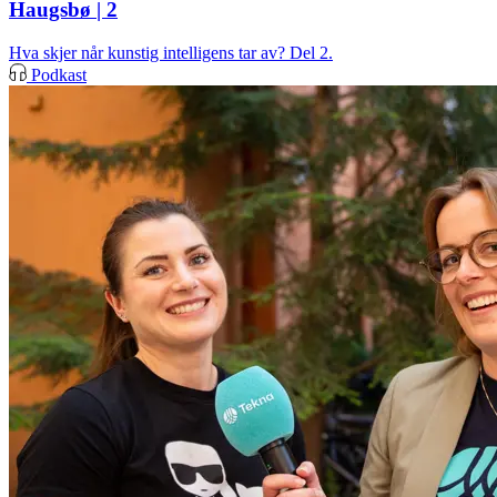
Haugsbø | 2
Hva skjer når kunstig intelligens tar av? Del 2.
Podkast