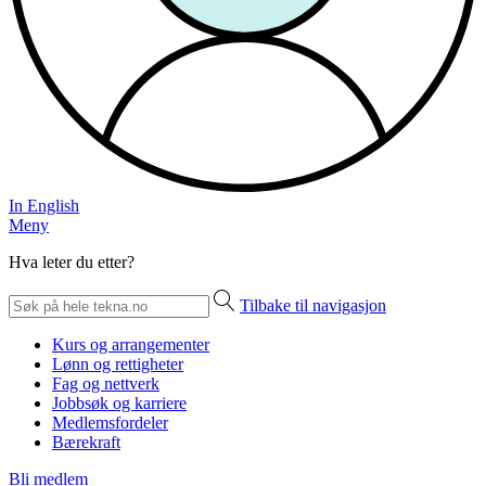
In English
Meny
Hva leter du etter?
Tilbake til navigasjon
Kurs og arrangementer
Lønn og rettigheter
Fag og nettverk
Jobbsøk og karriere
Medlemsfordeler
Bærekraft
Bli medlem