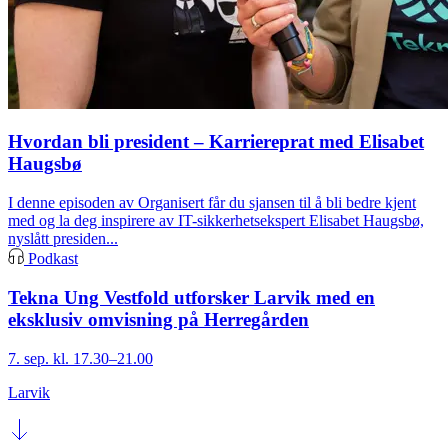
Hvordan bli president – Karriereprat med Elisabet
Haugsbø
I denne episoden av Organisert får du sjansen til å bli bedre kjent
med og la deg inspirere av IT-sikkerhetsekspert Elisabet Haugsbø,
nyslått presiden...
Podkast
Tekna Ung Vestfold utforsker Larvik med en
eksklusiv omvisning på Herregården
7. sep. kl. 17.30–21.00
Larvik