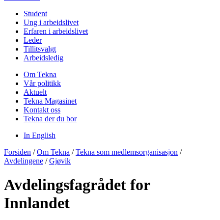
Student
Ung i arbeidslivet
Erfaren i arbeidslivet
Leder
Tillitsvalgt
Arbeidsledig
Om Tekna
Vår politikk
Aktuelt
Tekna Magasinet
Kontakt oss
Tekna der du bor
In English
Forsiden
/
Om Tekna
/
Tekna som medlemsorganisasjon
/
Avdelingene
/
Gjøvik
Avdelingsfagrådet for
Innlandet