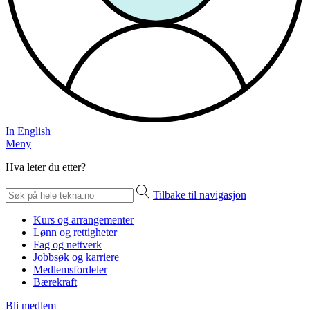
In English
Meny
Hva leter du etter?
Tilbake til navigasjon
Kurs og arrangementer
Lønn og rettigheter
Fag og nettverk
Jobbsøk og karriere
Medlemsfordeler
Bærekraft
Bli medlem