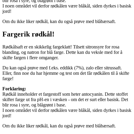
blir rosa i syre, og blågrønt i base.
I noen området vil derfor rødkålen være blåkål, siden dyrkes i basisk
jord!
Om du ikke liker rødkål, kan du også prøve med blåbærsaft.
Fargerik rødkål!
Rødkålsaft er en skikkelig fargeklatt! Tilsett sitronsyre for rosa
blanding, og natron for blå farge. Dette kan du veksle med for å
skifte fargen i flere omganger.
Du kan også prøve med f.eks. eddikk (7%), zalo eller sitrussaft.
Eller, finn noe du har hjemme og test om det får rødkålen til å skifte
farge!
Forklaring:
Rødkål inneholder et fargestoff som heter antocyanin. Dette stoffet
skifter farge ut fra pH-en i væsken - om det er surt eller basisk. Det
blir rosa i syre, og blågrønt i base.
I noen området vil derfor rødkålen være blåkål, siden dyrkes i basisk
jord!
Om du ikke liker rødkål, kan du også prøve med blåbærsaft.