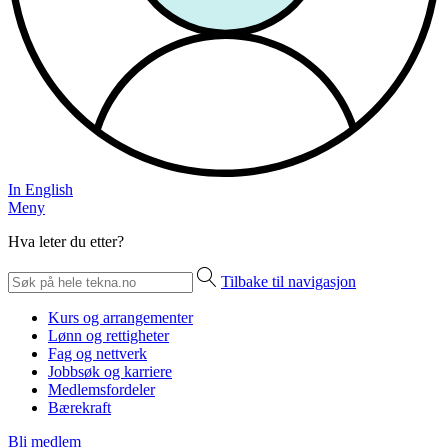
In English
Meny
Hva leter du etter?
Tilbake til navigasjon
Kurs og arrangementer
Lønn og rettigheter
Fag og nettverk
Jobbsøk og karriere
Medlemsfordeler
Bærekraft
Bli medlem