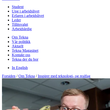
Student
Ung i arbeidslivet
Erfaren i arbeidslivet
Leder
Tillitsvalgt
Arbeidsledig
Om Tekna
Vår politikk
Aktuelt
Tekna Magasinet
Kontakt oss
Tekna der du bor
In English
Forsiden
/
Om Tekna
/
Inspirer med teknologi- og realfag