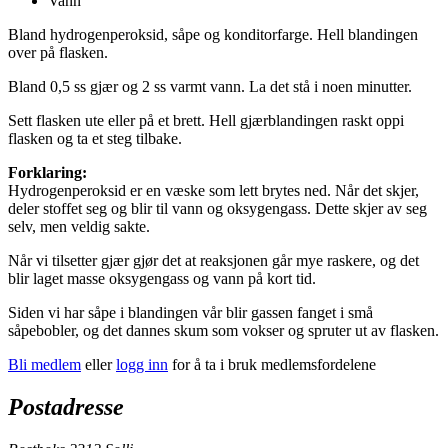
Vann
Bland hydrogenperoksid, såpe og konditorfarge. Hell blandingen
over på flasken.
Bland 0,5 ss gjær og 2 ss varmt vann. La det stå i noen minutter.
Sett flasken ute eller på et brett. Hell gjærblandingen raskt oppi
flasken og ta et steg tilbake.
Forklaring:
Hydrogenperoksid er en væske som lett brytes ned. Når det skjer,
deler stoffet seg og blir til vann og oksygengass. Dette skjer av seg
selv, men veldig sakte.
Når vi tilsetter gjær gjør det at reaksjonen går mye raskere, og det
blir laget masse oksygengass og vann på kort tid.
Siden vi har såpe i blandingen vår blir gassen fanget i små
såpebobler, og det dannes skum som vokser og spruter ut av flasken.
Bli medlem
eller
logg inn
for å ta i bruk medlemsfordelene
Postadresse