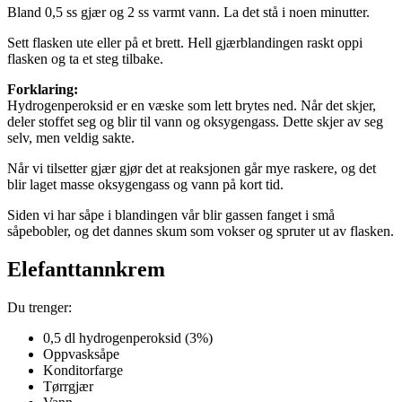
Bland 0,5 ss gjær og 2 ss varmt vann. La det stå i noen minutter.
Sett flasken ute eller på et brett. Hell gjærblandingen raskt oppi
flasken og ta et steg tilbake.
Forklaring:
Hydrogenperoksid er en væske som lett brytes ned. Når det skjer,
deler stoffet seg og blir til vann og oksygengass. Dette skjer av seg
selv, men veldig sakte.
Når vi tilsetter gjær gjør det at reaksjonen går mye raskere, og det
blir laget masse oksygengass og vann på kort tid.
Siden vi har såpe i blandingen vår blir gassen fanget i små
såpebobler, og det dannes skum som vokser og spruter ut av flasken.
Elefanttannkrem
Du trenger:
0,5 dl hydrogenperoksid (3%)
Oppvasksåpe
Konditorfarge
Tørrgjær