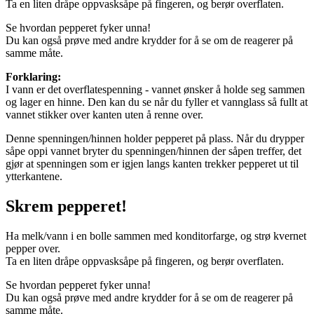
Ta en liten dråpe oppvasksåpe på fingeren, og berør overflaten.
Se hvordan pepperet fyker unna!
Du kan også prøve med andre krydder for å se om de reagerer på
samme måte.
Forklaring:
I vann er det overflatespenning - vannet ønsker å holde seg sammen
og lager en hinne. Den kan du se når du fyller et vannglass så fullt at
vannet stikker over kanten uten å renne over.
Denne spenningen/hinnen holder pepperet på plass. Når du drypper
såpe oppi vannet bryter du spenningen/hinnen der såpen treffer, det
gjør at spenningen som er igjen langs kanten trekker pepperet ut til
ytterkantene.
Skrem pepperet!
Ha melk/vann i en bolle sammen med konditorfarge, og strø kvernet
pepper over.
Ta en liten dråpe oppvasksåpe på fingeren, og berør overflaten.
Se hvordan pepperet fyker unna!
Du kan også prøve med andre krydder for å se om de reagerer på
samme måte.