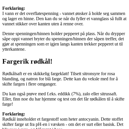
Forklaring:
I vann er det overflatespenning - vannet ønsker å holde seg sammen
og lager en hinne. Den kan du se når du fyller et vannglass så fullt at
vannet stikker over kanten uten å renne over.
Denne spenningen/hinnen holder pepperet på plass. Når du drypper
såpe oppi vannet bryter du spenningen/hinnen der såpen treffer, det
gjør at spenningen som er igjen langs kanten trekker pepperet ut til
ytterkantene.
Fargerik rødkål!
Rødkålsaft er en skikkelig fargeklatt! Tilsett sitronsyre for rosa
blanding, og natron for blå farge. Dette kan du veksle med for å
skifte fargen i flere omganger.
Du kan også prøve med f.eks. eddikk (7%), zalo eller sitrussaft.
Eller, finn noe du har hjemme og test om det får rødkålen til å skifte
farge!
Forklaring:
Rødkål inneholder et fargestoff som heter antocyanin. Dette stoffet
skifter farge ut fra pH-en i væsken - om det er surt eller basisk. Det