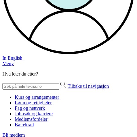
In English
Meny
Hva leter du etter?
Tilbake til navigasjon
Kurs og arrangementer
Lønn og rettigheter
Fag og nettverk
Jobbsøk og karriere
Medlemsfordeler
Bærekraft
Bli medlem