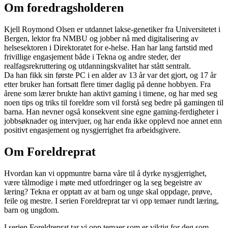
Om foredragsholderen
Kjell Roymond Olsen er utdannet lakse-genetiker fra Universitetet i
Bergen, lektor fra NMBU og jobber nå med digitalisering av
helsesektoren i Direktoratet for e-helse. Han har lang fartstid med
frivillige engasjement både i Tekna og andre steder, der
realfagsrekruttering og utdanningskvalitet har stått sentralt.
Da han fikk sin første PC i en alder av 13 år var det gjort, og 17 år
etter bruker han fortsatt flere timer daglig på denne hobbyen. Fra
årene som lærer brukte han aktivt gaming i timene, og har med seg
noen tips og triks til foreldre som vil forstå seg bedre på gamingen til
barna. Han nevner også konsekvent sine egne gaming-ferdigheter i
jobbsøknader og intervjuer, og har enda ikke opplevd noe annet enn
positivt engasjement og nysgjerrighet fra arbeidsgivere.
Om Foreldreprat
Hvordan kan vi oppmuntre barna våre til å dyrke nysgjerrighet,
være tålmodige i møte med utfordringer og la seg begeistre av
læring? Tekna er opptatt av at barn og unge skal oppdage, prøve,
feile og mestre. I serien Foreldreprat tar vi opp temaer rundt læring,
barn og ungdom.
I serien Foreldreprat tar vi opp temaer som er viktig for deg som