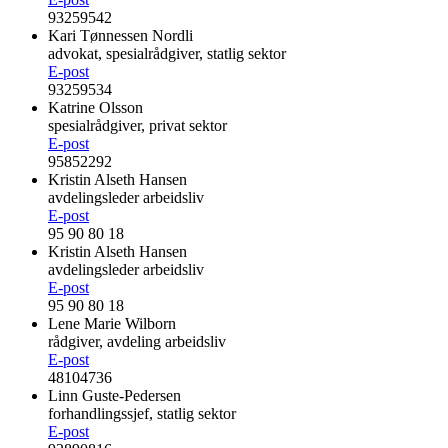
93259542
Kari Tønnessen Nordli
advokat, spesialrådgiver, statlig sektor
E-post
93259534
Katrine Olsson
spesialrådgiver, privat sektor
E-post
95852292
Kristin Alseth Hansen
avdelingsleder arbeidsliv
E-post
95 90 80 18
Kristin Alseth Hansen
avdelingsleder arbeidsliv
E-post
95 90 80 18
Lene Marie Wilborn
rådgiver, avdeling arbeidsliv
E-post
48104736
Linn Guste-Pedersen
forhandlingssjef, statlig sektor
E-post