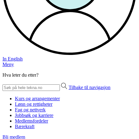
In English
Meny
Hva leter du etter?
Tilbake til navigasjon
Kurs og arrangementer
Lønn og rettigheter
Fag og nettverk
Jobbsøk og karriere
Medlemsfordeler
Bærekraft
Bli medlem