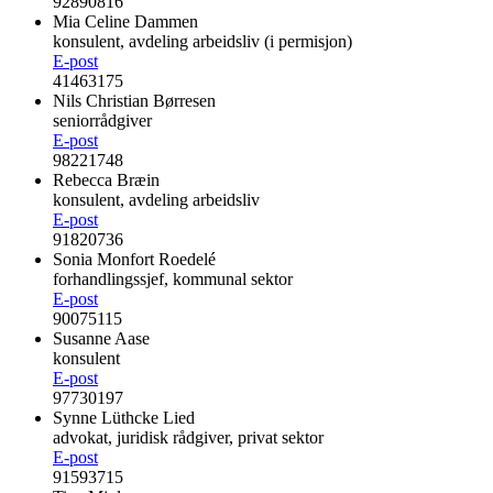
92890816
Mia Celine Dammen
konsulent, avdeling arbeidsliv (i permisjon)
E-post
41463175
Nils Christian Børresen
seniorrådgiver
E-post
98221748
Rebecca Bræin
konsulent, avdeling arbeidsliv
E-post
91820736
Sonia Monfort Roedelé
forhandlingssjef, kommunal sektor
E-post
90075115
Susanne Aase
konsulent
E-post
97730197
Synne Lüthcke Lied
advokat, juridisk rådgiver, privat sektor
E-post
91593715