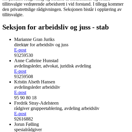
tillitsvalgte vedrørende arbeidsrett i vid forstand. I tillegg kommer
den privatrettslige rådgivningen. Seksjonen bistår i opplæring av
tillitsvalgte.
Seksjon for arbeidsliv og juss - stab
Marianne Gran Juriks
direktør for arbeidsliv og juss
E-post
93259530
Anne Cathrine Hunstad
avdelingsleder, advokat, juridisk avdeling
E-post
93259508
Kristin Alseth Hansen
avdelingsleder arbeidsliv
E-post
95 90 80 18
Fredrik Stray-Adelsteen
rådgiver gruppeetablering, avdeling arbeidsliv
E-post
92616882
Jorun Følling
spesialrådgiver