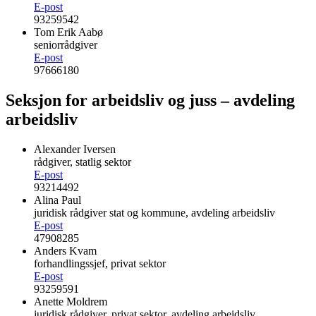
E-post
93259542
Tom Erik Aabø
seniorrådgiver
E-post
97666180
Seksjon for arbeidsliv og juss – avdeling
arbeidsliv
Alexander Iversen
rådgiver, statlig sektor
E-post
93214492
Alina Paul
juridisk rådgiver stat og kommune, avdeling arbeidsliv
E-post
47908285
Anders Kvam
forhandlingssjef, privat sektor
E-post
93259591
Anette Moldrem
juridisk rådgiver, privat sektor, avdeling arbeidsliv