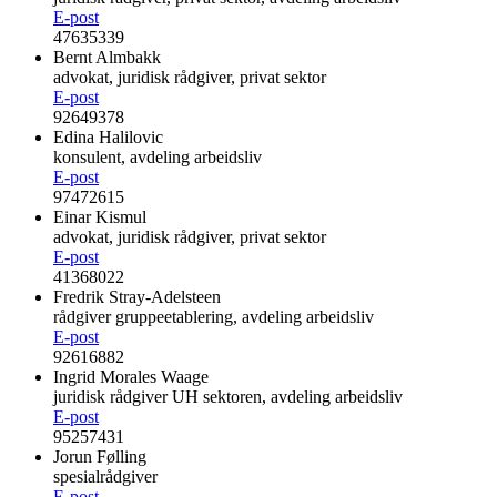
E-post
47635339
Bernt Almbakk
advokat, juridisk rådgiver, privat sektor
E-post
92649378
Edina Halilovic
konsulent, avdeling arbeidsliv
E-post
97472615
Einar Kismul
advokat, juridisk rådgiver, privat sektor
E-post
41368022
Fredrik Stray-Adelsteen
rådgiver gruppeetablering, avdeling arbeidsliv
E-post
92616882
Ingrid Morales Waage
juridisk rådgiver UH sektoren, avdeling arbeidsliv
E-post
95257431
Jorun Følling
spesialrådgiver
E-post