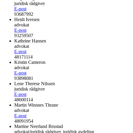
juridisk rådgiver
E-post
93687992
Heidi Iversen
advokat
E-post
93259507
Kathrine Hansen
advokat
E-post
48171114
Kristin Cameron
advokat
E-post
93898081
Lene Therese Nilssen
juridisk rådgiver
E-post
48600114
Martin Winsnes Thrane
advokat
E-post
48091954
Martine Neerland Brustad
advokat/juridisk rådgiver, juridisk avdeling