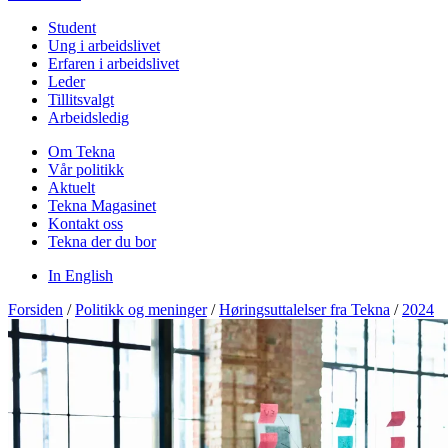
Student
Ung i arbeidslivet
Erfaren i arbeidslivet
Leder
Tillitsvalgt
Arbeidsledig
Om Tekna
Vår politikk
Aktuelt
Tekna Magasinet
Kontakt oss
Tekna der du bor
In English
Forsiden
/
Politikk og meninger
/
Høringsuttalelser fra Tekna
/
2024