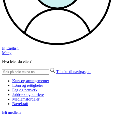
In English
Meny
Hva leter du etter?
Tilbake til navigasjon
Kurs og arrangementer
Lønn og rettigheter
Fag og nettverk
Jobbsøk og karriere
Medlemsfordeler
Bærekraft
Bli medlem