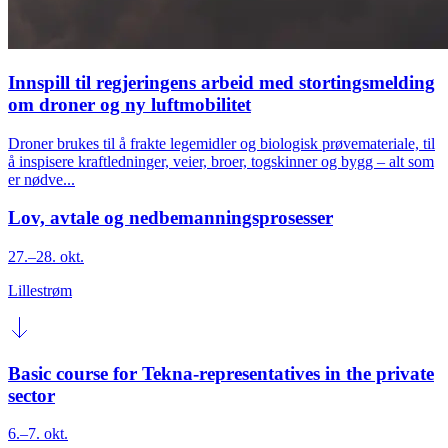
​​Innspill til regjeringens arbeid med stortingsmelding
om droner og ny luftmobilitet​
Droner brukes til å frakte legemidler og biologisk prøvemateriale, til
å inspisere kraftledninger, veier, broer, togskinner og bygg – alt som
er nødve...
Lov, avtale og nedbemanningsprosesser
27.–28. okt.
Lillestrøm
Basic course for Tekna-representatives in the private
sector
6.–7. okt.