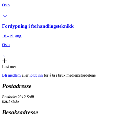
Oslo
Fordypning i forhandlingsteknikk
18.–19. aug.
Oslo
Last mer
Bli medlem
eller
logg inn
for å ta i bruk medlemsfordelene
Postadresse
Postboks 2312 Solli
0201 Oslo
Besøksadresse