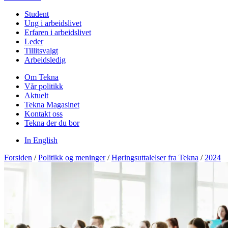
Student
Ung i arbeidslivet
Erfaren i arbeidslivet
Leder
Tillitsvalgt
Arbeidsledig
Om Tekna
Vår politikk
Aktuelt
Tekna Magasinet
Kontakt oss
Tekna der du bor
In English
Forsiden
/
Politikk og meninger
/
Høringsuttalelser fra Tekna
/
2024