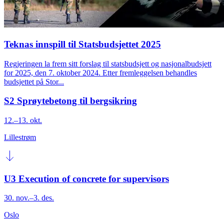
Teknas innspill til Statsbudsjettet 2025
Regjeringen la frem sitt forslag til statsbudsjett og nasjonalbudsjett
for 2025, den 7. oktober 2024. Etter fremleggelsen behandles
budsjettet på Stor...
S2 Sprøytebetong til bergsikring
12.–13. okt.
Lillestrøm
U3 Execution of concrete for supervisors
30. nov.–3. des.
Oslo