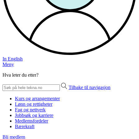
In English
Meny
Hva leter du etter?
Tilbake til navigasjon
Kurs og arrangementer
Lønn og rettigheter
Fag og nettverk
Jobbsøk og karriere
Medlemsfordeler
Bærekraft
Bli medlem