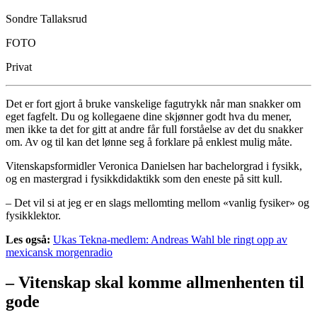
Sondre Tallaksrud
FOTO
Privat
Det er fort gjort å bruke vanskelige fagutrykk når man snakker om
eget fagfelt. Du og kollegaene dine skjønner godt hva du mener,
men ikke ta det for gitt at andre får full forståelse av det du snakker
om. Av og til kan det lønne seg å forklare på enklest mulig måte.
Vitenskapsformidler Veronica Danielsen har bachelorgrad i fysikk,
og en mastergrad i fysikkdidaktikk som den eneste på sitt kull.
– Det vil si at jeg er en slags mellomting mellom «vanlig fysiker» og
fysikklektor.
Les også:
Ukas Tekna-medlem: Andreas Wahl ble ringt opp av
mexicansk morgenradio
–
Vitenskap skal komme allmenhenten til
gode