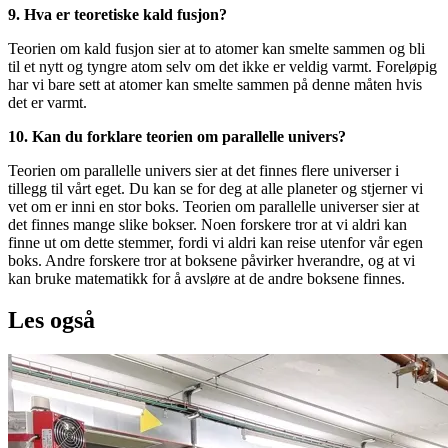
9. Hva er teoretiske kald fusjon?
Teorien om kald fusjon sier at to atomer kan smelte sammen og bli
til et nytt og tyngre atom selv om det ikke er veldig varmt. Foreløpig
har vi bare sett at atomer kan smelte sammen på denne måten hvis
det er varmt.
10. Kan du forklare teorien om parallelle univers?
Teorien om parallelle univers sier at det finnes flere universer i
tillegg til vårt eget. Du kan se for deg at alle planeter og stjerner vi
vet om er inni en stor boks. Teorien om parallelle universer sier at
det finnes mange slike bokser. Noen forskere tror at vi aldri kan
finne ut om dette stemmer, fordi vi aldri kan reise utenfor vår egen
boks. Andre forskere tror at boksene påvirker hverandre, og at vi
kan bruke matematikk for å avsløre at de andre boksene finnes.
Les også