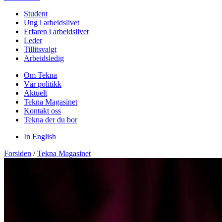
Student
Ung i arbeidslivet
Erfaren i arbeidslivet
Leder
Tillitsvalgt
Arbeidsledig
Om Tekna
Vår politikk
Aktuelt
Tekna Magasinet
Kontakt oss
Tekna der du bor
In English
Forsiden
/
Tekna Magasinet