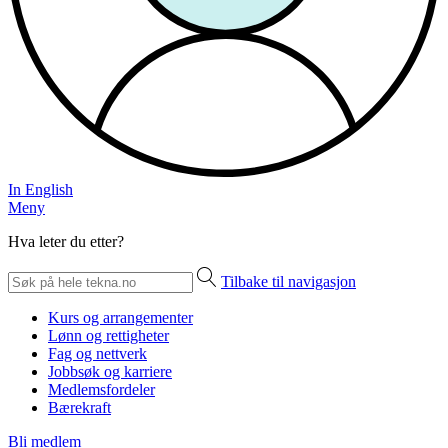
In English
Meny
Hva leter du etter?
Tilbake til navigasjon
Kurs og arrangementer
Lønn og rettigheter
Fag og nettverk
Jobbsøk og karriere
Medlemsfordeler
Bærekraft
Bli medlem