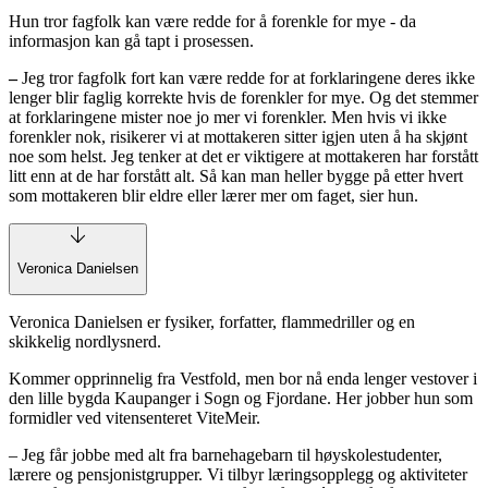
Hun tror fagfolk kan være redde for å forenkle for mye - da
informasjon kan gå tapt i prosessen.
–
Jeg tror fagfolk fort kan være redde for at forklaringene deres ikke
lenger blir faglig korrekte hvis de forenkler for mye. Og det stemmer
at forklaringene mister noe jo mer vi forenkler. Men hvis vi ikke
forenkler nok, risikerer vi at mottakeren sitter igjen uten å ha skjønt
noe som helst. Jeg tenker at det er viktigere at mottakeren har forstått
litt enn at de har forstått alt. Så kan man heller bygge på etter hvert
som mottakeren blir eldre eller lærer mer om faget, sier hun.
Veronica Danielsen
Veronica Danielsen er fysiker, forfatter, flammedriller og en
skikkelig nordlysnerd.
Kommer opprinnelig fra Vestfold, men bor nå enda lenger vestover i
den lille bygda Kaupanger i Sogn og Fjordane. Her jobber hun som
formidler ved vitensenteret ViteMeir.
– Jeg får jobbe med alt fra barnehagebarn til høyskolestudenter,
lærere og pensjonistgrupper. Vi tilbyr læringsopplegg og aktiviteter