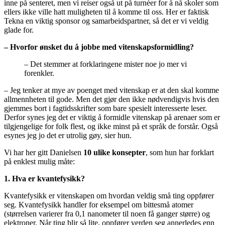
inne på senteret, men vi reiser også ut på turnéer for å nå skoler som
ellers ikke ville hatt muligheten til å komme til oss. Her er faktisk
Tekna en viktig sponsor og samarbeidspartner, så det er vi veldig
glade for.
– Hvorfor ønsket du å jobbe med vitenskapsformidling?
– Det stemmer at forklaringene mister noe jo mer vi
forenkler.
– Jeg tenker at mye av poenget med vitenskap er at den skal komme
allmennheten til gode. Men det gjør den ikke nødvendigvis hvis den
gjemmes bort i fagtidsskrifter som bare spesielt interesserte leser.
Derfor synes jeg det er viktig å formidle vitenskap på arenaer som er
tilgjengelige for folk flest, og ikke minst på et språk de forstår. Også
esynes jeg jo det er utrolig gøy, sier hun.
Vi har her gitt Danielsen
10 ulike konsepter
, som hun har forklart
på enklest mulig måte:
1. Hva er kvantefysikk?
Kvantefysikk er vitenskapen om hvordan veldig små ting oppfører
seg. Kvantefysikk handler for eksempel om bittesmå atomer
(størrelsen varierer fra 0,1 nanometer til noen få ganger større) og
elektroner. Når ting blir så lite, oppfører verden seg annerledes enn