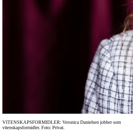
VITENSKAPSFORMIDLER: Veronica Danielsen jobber som
vitenskapsformidler. Foto: Privat.