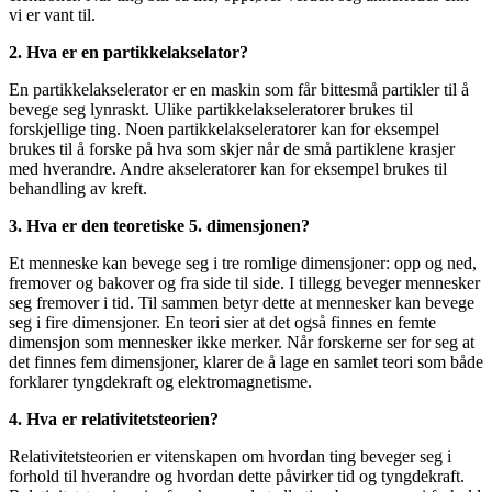
vi er vant til.
2. Hva er en partikkelakselator?
En partikkelakselerator er en maskin som får bittesmå partikler til å
bevege seg lynraskt. Ulike partikkelakseleratorer brukes til
forskjellige ting. Noen partikkelakseleratorer kan for eksempel
brukes til å forske på hva som skjer når de små partiklene krasjer
med hverandre. Andre akseleratorer kan for eksempel brukes til
behandling av kreft.
3. Hva er den teoretiske 5. dimensjonen?
Et menneske kan bevege seg i tre romlige dimensjoner: opp og ned,
fremover og bakover og fra side til side. I tillegg beveger mennesker
seg fremover i tid. Til sammen betyr dette at mennesker kan bevege
seg i fire dimensjoner. En teori sier at det også finnes en femte
dimensjon som mennesker ikke merker. Når forskerne ser for seg at
det finnes fem dimensjoner, klarer de å lage en samlet teori som både
forklarer tyngdekraft og elektromagnetisme.
4. Hva er relativitetsteorien?
Relativitetsteorien er vitenskapen om hvordan ting beveger seg i
forhold til hverandre og hvordan dette påvirker tid og tyngdekraft.