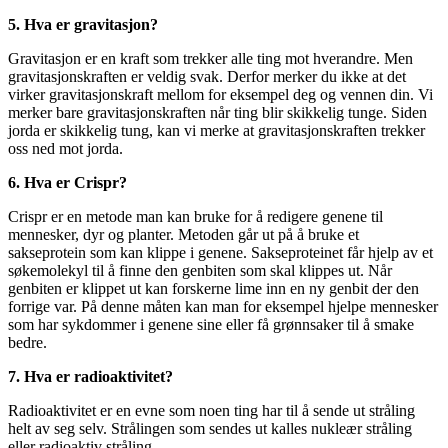
5. Hva er gravitasjon?
Gravitasjon er en kraft som trekker alle ting mot hverandre. Men
gravitasjonskraften er veldig svak. Derfor merker du ikke at det
virker gravitasjonskraft mellom for eksempel deg og vennen din. Vi
merker bare gravitasjonskraften når ting blir skikkelig tunge. Siden
jorda er skikkelig tung, kan vi merke at gravitasjonskraften trekker
oss ned mot jorda.
6. Hva er Crispr?
Crispr er en metode man kan bruke for å redigere genene til
mennesker, dyr og planter. Metoden går ut på å bruke et
sakseprotein som kan klippe i genene. Sakseproteinet får hjelp av et
søkemolekyl til å finne den genbiten som skal klippes ut. Når
genbiten er klippet ut kan forskerne lime inn en ny genbit der den
forrige var. På denne måten kan man for eksempel hjelpe mennesker
som har sykdommer i genene sine eller få grønnsaker til å smake
bedre.
7. Hva er radioaktivitet?
Radioaktivitet er en evne som noen ting har til å sende ut stråling
helt av seg selv. Strålingen som sendes ut kalles nukleær stråling
eller radioaktiv stråling.