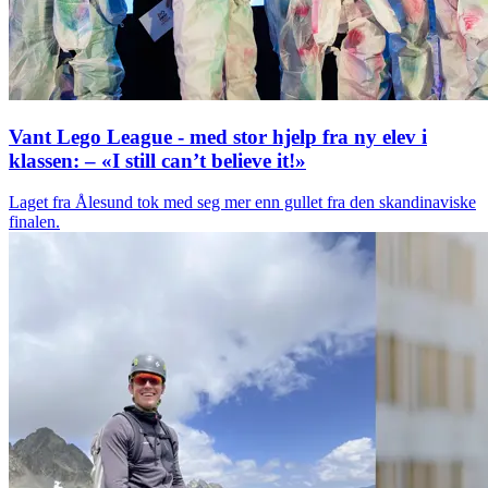
Vant Lego League - med stor hjelp fra ny elev i
klassen: – «I still can’t believe it!»
Laget fra Ålesund tok med seg mer enn gullet fra den skandinaviske
finalen.