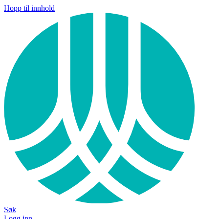
Hopp til innhold
Søk
Logg inn