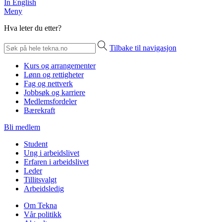
In English
Meny
Hva leter du etter?
Tilbake til navigasjon
Kurs og arrangementer
Lønn og rettigheter
Fag og nettverk
Jobbsøk og karriere
Medlemsfordeler
Bærekraft
Bli medlem
Student
Ung i arbeidslivet
Erfaren i arbeidslivet
Leder
Tillitsvalgt
Arbeidsledig
Om Tekna
Vår politikk