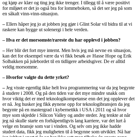
og kjøp av klær og ting jeg ikke trenger. I tillegg til å være positivt
for miljøet er det jo også bra for lommeboken, så det ser jeg på som
en såkalt vinn-vinn-situasjon.
–
Ellers håper jeg jo at jobben jeg gjør i Glint Solar vil bidra til at vi
raskere kan bygge ut solenergi i hele verden.
– Hva er det morsomste/rareste du har opplevd i jobben?
–
Her blir det fort mye internt. Men hvis jeg må nevne en situasjon,
kan det for eksempel være da vi fikk besøk av Hasse Hope og Erik
Solbakken på julebordet til en tidligere arbeidsgiver. De er alltid
veldig morsomme.
– Hvorfor valgte du dette yrket?
–
Jeg visste egentlig ikke helt hva programmering var da jeg begynte
å studere i 2008. Og på den tiden var det mye mindre snakk om
hvor viktig det er med teknologikompetanse enn det jeg opplever det
er nå. Jeg husker jeg fikk øynene opp for teknologibransjen da jeg
begynte på en mastergrad i kybernetikk i USA i 2011 og så hvor
mye som skjedde i Silicon Valley og andre steder. Jeg tenkte at når
jeg nå skulle starte en forhåpentligvis lang karriere, var det lurt å
velge en bransje som var i vinden. Og selv om jeg ikke hadde
studert data, fikk jeg muligheten til å begynne som utvikler. Nå har