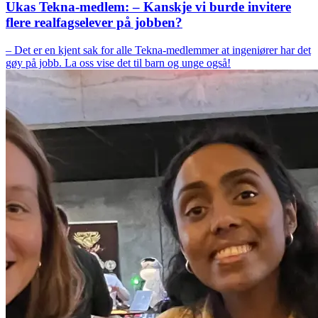
Ukas Tekna-medlem: – Kanskje vi burde invitere
flere realfagselever på jobben?
– Det er en kjent sak for alle Tekna-medlemmer at ingeniører har det
gøy på jobb. La oss vise det til barn og unge også!