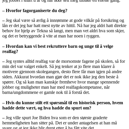
jeg jobbet i snart ti år og har ikke sett meg tilbake én eneste gang.
– Hvorfor fagorganiserte du deg?
–
Jeg skal være så ærlig å innrømme at gode vilkår på forsikring og
lån er det jeg har hatt mest nytte av hittil. Nå har jeg aldri hatt direkte
behov for hjelp av Tekna så langt, men man vet aldri hva som skjer,
og det er betryggende å vite at man har noen i ryggen.
– Hvordan kan vi best rekruttere barn og unge til å velge
realfag?
–
Jeg syntes alltid realfag var de morsomste fagene på skolen, så for
min del var valget enkelt. Så jeg tenker at jo flere man klarer å
motivere gjennom skolegangen, desto flere får man igjen på andre
siden. Akkurat hvordan man gjør det er nok ikke jeg den beste å
spørre. Og så kan man kanskje fremheve hvor mange spennende
jobber og muligheter man har med realfagskompetanse, når
barna/ungdommene er gamle nok til å forstå det.
– Hvis du kunne stilt ett spørsmål til en historisk person, hvem
hadde dette vært, og hva hadde du spurt om?
–
Jeg ville spurt Joe Biden hva som er den største graderte
hemmeligheten han sitter på. Det er under antagelsen at han må
svare og at jeg ikke blir drept etter å ha fått vite det.