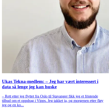
Ukas Tekna-medlem: – Jeg har vært interessert i
data så lenge jeg kan huske
– Rett etter jeg flyttet fra Oslo til Stavanger fikk jeg et fristende
tilbud om et oppdrag i Vipps. Jeg takket ja, og morgenen etter fløy
jeg og en ko...