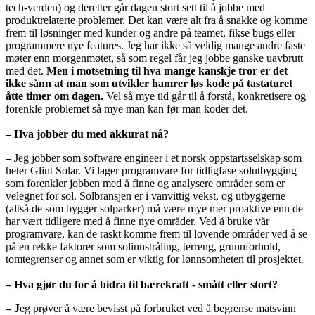
tech-verden) og deretter går dagen stort sett til å jobbe med
produktrelaterte problemer. Det kan være alt fra å snakke og komme
frem til løsninger med kunder og andre på teamet, fikse bugs eller
programmere nye features. Jeg har ikke så veldig mange andre faste
møter enn morgenmøtet, så som regel får jeg jobbe ganske uavbrutt
med det.
Men i motsetning til hva mange kanskje tror er det
ikke sånn at man som utvikler hamrer løs kode på tastaturet
åtte timer om dagen.
Vel så mye tid går til å forstå, konkretisere og
forenkle problemet så mye man kan før man koder det.
– Hva jobber du med akkurat nå?
–
Jeg jobber som software engineer i et norsk oppstartsselskap som
heter Glint Solar. Vi lager programvare for tidligfase solutbygging
som forenkler jobben med å finne og analysere områder som er
velegnet for sol. Solbransjen er i vanvittig vekst, og utbyggerne
(altså de som bygger solparker) må være mye mer proaktive enn de
har vært tidligere med å finne nye områder. Ved å bruke vår
programvare, kan de raskt komme frem til lovende områder ved å se
på en rekke faktorer som solinnstråling, terreng, grunnforhold,
tomtegrenser og annet som er viktig for lønnsomheten til prosjektet.
– Hva gjør du for å bidra til bærekraft - smått eller stort?
– J
eg prøver å være bevisst på forbruket ved å begrense matsvinn