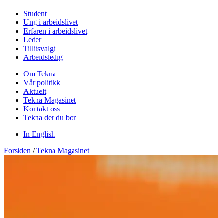
Student
Ung i arbeidslivet
Erfaren i arbeidslivet
Leder
Tillitsvalgt
Arbeidsledig
Om Tekna
Vår politikk
Aktuelt
Tekna Magasinet
Kontakt oss
Tekna der du bor
In English
Forsiden
/
Tekna Magasinet