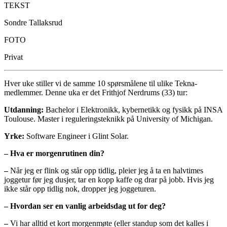
TEKST
Sondre Tallaksrud
FOTO
Privat
Hver uke stiller vi de samme 10 spørsmålene til ulike Tekna-
medlemmer. Denne uka er det Frithjof Nerdrums (33) tur:
Utdanning:
Bachelor i Elektronikk, kybernetikk og fysikk på INSA
Toulouse. Master i reguleringsteknikk på University of Michigan.
Yrke:
Software Engineer i Glint Solar.
– Hva er morgenrutinen din?
–
Når jeg er flink og står opp tidlig, pleier jeg å ta en halvtimes
joggetur før jeg dusjer, tar en kopp kaffe og drar på jobb. Hvis jeg
ikke står opp tidlig nok, dropper jeg joggeturen.
– Hvordan ser en vanlig arbeidsdag ut for deg?
–
Vi har alltid et kort morgenmøte (eller standup som det kalles i