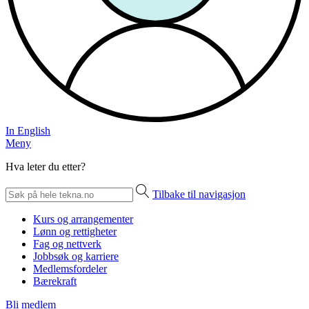
In English
Meny
Hva leter du etter?
Tilbake til navigasjon
Kurs og arrangementer
Lønn og rettigheter
Fag og nettverk
Jobbsøk og karriere
Medlemsfordeler
Bærekraft
Bli medlem