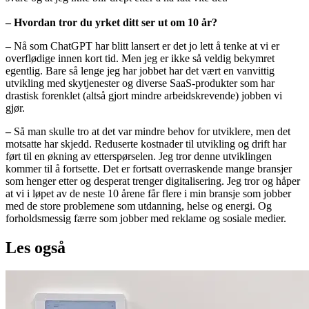
– Hvordan tror du yrket ditt ser ut om 10 år?
–
Nå som ChatGPT har blitt lansert er det jo lett å tenke at vi er
overflødige innen kort tid. Men jeg er ikke så veldig bekymret
egentlig. Bare så lenge jeg har jobbet har det vært en vanvittig
utvikling med skytjenester og diverse SaaS-produkter som har
drastisk forenklet (altså gjort mindre arbeidskrevende) jobben vi
gjør.
–
Så man skulle tro at det var mindre behov for utviklere, men det
motsatte har skjedd. Reduserte kostnader til utvikling og drift har
ført til en økning av etterspørselen. Jeg tror denne utviklingen
kommer til å fortsette. Det er fortsatt overraskende mange bransjer
som henger etter og desperat trenger digitalisering. Jeg tror og håper
at vi i løpet av de neste 10 årene får flere i min bransje som jobber
med de store problemene som utdanning, helse og energi. Og
forholdsmessig færre som jobber med reklame og sosiale medier.
Les også