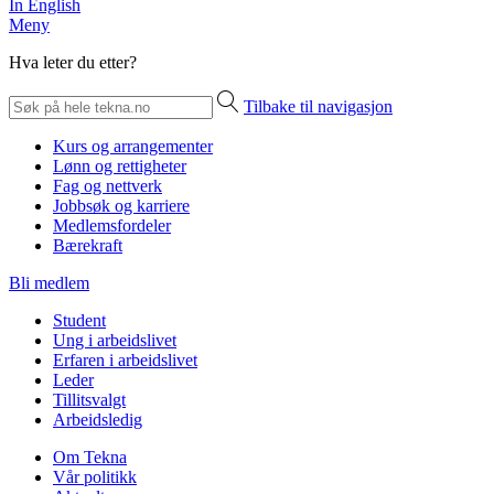
In English
Meny
Hva leter du etter?
Tilbake til navigasjon
Kurs og arrangementer
Lønn og rettigheter
Fag og nettverk
Jobbsøk og karriere
Medlemsfordeler
Bærekraft
Bli medlem
Student
Ung i arbeidslivet
Erfaren i arbeidslivet
Leder
Tillitsvalgt
Arbeidsledig
Om Tekna
Vår politikk