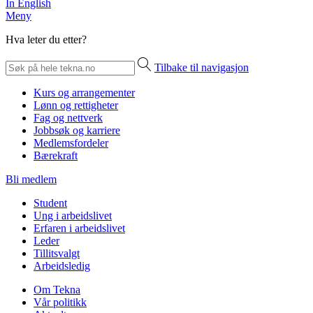
In English
Meny
Hva leter du etter?
Tilbake til navigasjon
Kurs og arrangementer
Lønn og rettigheter
Fag og nettverk
Jobbsøk og karriere
Medlemsfordeler
Bærekraft
Bli medlem
Student
Ung i arbeidslivet
Erfaren i arbeidslivet
Leder
Tillitsvalgt
Arbeidsledig
Om Tekna
Vår politikk