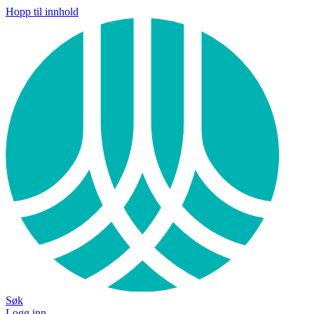
Hopp til innhold
Søk
Logg inn