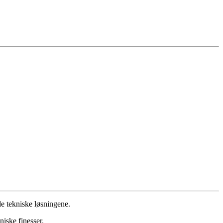
e tekniske løsningene.
niske finesser.