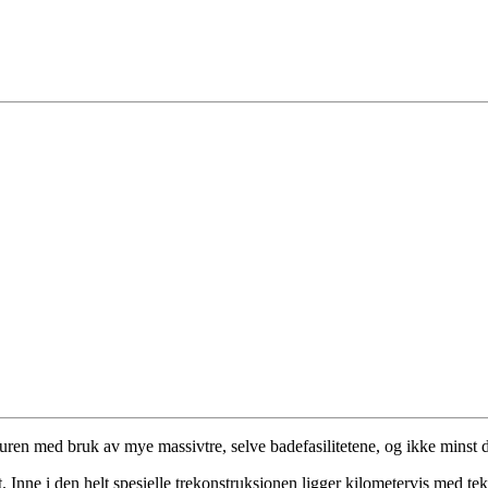
en med bruk av mye massivtre, selve badefasilitetene, og ikke minst d
. Inne i den helt spesielle trekonstruksjonen ligger kilometervis med tek