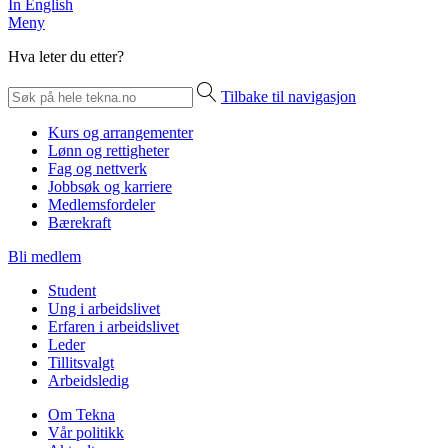
In English
Meny
Hva leter du etter?
Tilbake til navigasjon
Kurs og arrangementer
Lønn og rettigheter
Fag og nettverk
Jobbsøk og karriere
Medlemsfordeler
Bærekraft
Bli medlem
Student
Ung i arbeidslivet
Erfaren i arbeidslivet
Leder
Tillitsvalgt
Arbeidsledig
Om Tekna
Vår politikk