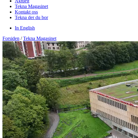
Aktuelt
Tekna Magasinet
Kontakt oss
Tekna der du bor
In English
Forsiden
/
Tekna Magasinet