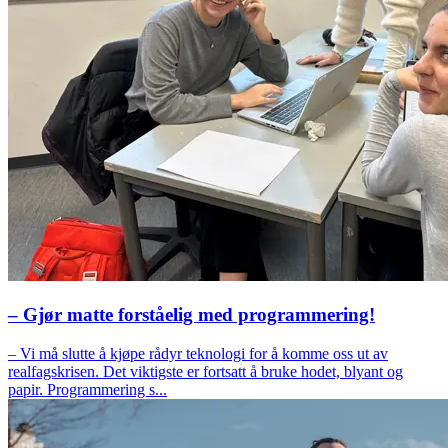
– Gjør matte forståelig med programmering!
– Vi må slutte å kjøpe rådyr teknologi for å komme oss ut av
realfagskrisen. Det viktigste er fortsatt å bruke hodet, blyant og
papir. Programmering s...