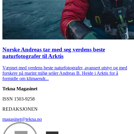
Norske Andreas tar med seg verdens beste
naturfotografer til Arktis
Væpnet med verdens beste naturfotografer, avansert utstyr og med
forskere på marint miljø seiler Andreas B. Heide i Arktis for å
formidle om klimaendr...
Tekna Magasinet
ISSN 1503-9258
REDAKSJONEN
magasinet@tekna.no