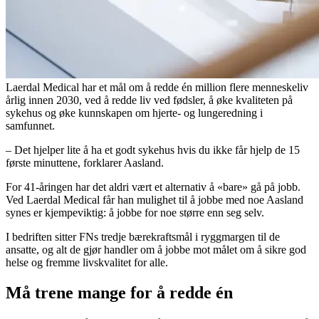
Laerdal Medical har et mål om å redde én million flere menneskeliv
årlig innen 2030, ved å redde liv ved fødsler, å øke kvaliteten på
sykehus og øke kunnskapen om hjerte- og lungeredning i
samfunnet.
– Det hjelper lite å ha et godt sykehus hvis du ikke får hjelp de 15
første minuttene, forklarer Aasland.
For 41-åringen har det aldri vært et alternativ å «bare» gå på jobb.
Ved Laerdal Medical får han mulighet til å jobbe med noe Aasland
synes er kjempeviktig: å jobbe for noe større enn seg selv.
I bedriften sitter FNs tredje bærekraftsmål i ryggmargen til de
ansatte, og alt de gjør handler om å jobbe mot målet om å sikre god
helse og fremme livskvalitet for alle.
Må trene mange for å redde én