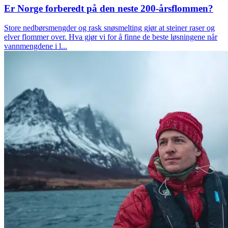
Er Norge forberedt på den neste 200-årsflommen?
Store nedbørsmengder og rask snøsmelting gjør at steiner raser og
elver flommer over. Hva gjør vi for å finne de beste løsningene når
vannmengdene i l...