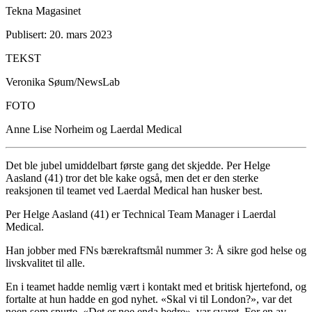
Tekna Magasinet
Publisert: 20. mars 2023
TEKST
Veronika Søum/NewsLab
FOTO
Anne Lise Norheim og Laerdal Medical
Det ble jubel umiddelbart første gang det skjedde. Per Helge
Aasland (41) tror det ble kake også, men det er den sterke
reaksjonen til teamet ved Laerdal Medical han husker best.
Per Helge Aasland (41) er Technical Team Manager i Laerdal
Medical.
Han jobber med FNs bærekraftsmål nummer 3: Å sikre god helse og
livskvalitet til alle.
En i teamet hadde nemlig vært i kontakt med et britisk hjertefond, og
fortalte at hun hadde en god nyhet. «Skal vi til London?», var det
noen som spurte. «Det er noe enda bedre», var svaret. For en av