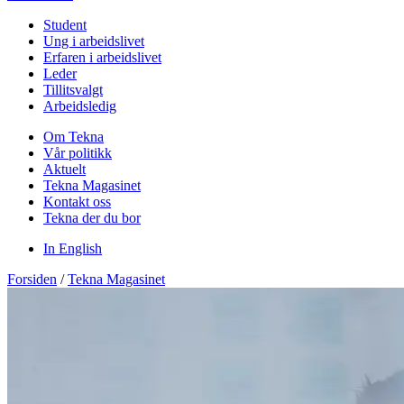
Student
Ung i arbeidslivet
Erfaren i arbeidslivet
Leder
Tillitsvalgt
Arbeidsledig
Om Tekna
Vår politikk
Aktuelt
Tekna Magasinet
Kontakt oss
Tekna der du bor
In English
Forsiden
/
Tekna Magasinet