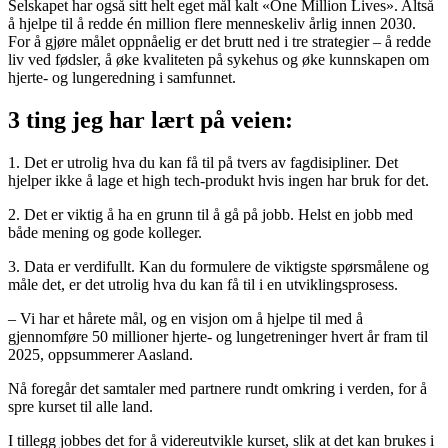
Selskapet har også sitt helt eget mål kalt «One Million Lives». Altså
å hjelpe til å redde én million flere menneskeliv årlig innen 2030.
For å gjøre målet oppnåelig er det brutt ned i tre strategier – å redde
liv ved fødsler, å øke kvaliteten på sykehus og øke kunnskapen om
hjerte- og lungeredning i samfunnet.
3 ting jeg har lært på veien:
1. Det er utrolig hva du kan få til på tvers av fagdisipliner. Det
hjelper ikke å lage et high tech-produkt hvis ingen har bruk for det.
2. Det er viktig å ha en grunn til å gå på jobb. Helst en jobb med
både mening og gode kolleger.
3. Data er verdifullt. Kan du formulere de viktigste spørsmålene og
måle det, er det utrolig hva du kan få til i en utviklingsprosess.
– Vi har et hårete mål, og en visjon om å hjelpe til med å
gjennomføre 50 millioner hjerte- og lungetreninger hvert år fram til
2025, oppsummerer Aasland.
Nå foregår det samtaler med partnere rundt omkring i verden, for å
spre kurset til alle land.
I tillegg jobbes det for å videreutvikle kurset, slik at det kan brukes i