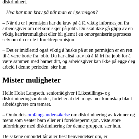
diskriminert.
– Hva har man krav på når man er i permisjon?
– Når du er i permisjon har du krav på å få viktig informasjon fra
arbeidsgiver om det som skjer på jobb. Du skal ikke gå glipp av en
viktig karrieremulighet eller bli glemt i en omorganiseringsprosess
selv om du er ute i foreldrepermisjon.
– Det er imidlertid også viktig å huske på at en permisjon er en rett
til å være borte fra jobb. Du har altså krav på å få fri fra jobb for å
være sammen med barnet ditt, og arbeidsgiver kan ikke pålegge deg
arbeid i denne perioden, sier hun.
Mister muligheter
Helle Holst Langseth, seniorrådgiver i Likestillings- og
diskrimineringsombudet, forteller at det trengs mer kunnskap blant
arbeidsgivere om temaet.
– Ombudets
omfangsundersøkelse
om diskriminering av kvinner og
menn som venter barn eller er i foreldrepermisjon, viste store
utfordringer med diskriminering for denne gruppen, sier hun.
De sakene ombudet får aller flest henvendelser om, er