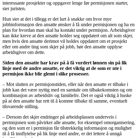
interessante prosjekter og oppgaver lenge før permisjonen starter,
sier juristen.
Hun sier at det i tillegg er det lurt å snakke om hvor mye
jobbinformasjon den ansatte ønsker å få under permisjonen og ha en
plan for hvordan man skal ha kontakt under permisjon. Arbeidsgiver
kan ikke kreve at den ansatte holder seg oppdatert om alt som skjer,
men hvis den ansatte derimot vil holdes oppdatert om et prosjekt
eller om andre ting som skjer på jobb, bør den ansatte opplyse
arbeidsgiver om dette.
Siden den ansatte har krav på å få vurdert lønnen sin på lik
linje med de andre ansatte, er det viktig at de som er ute i
permisjon ikke blir glemt i slike prosesser.
– Mot slutten av permisjonstiden, eller når den ansatte er tilbake i
jobb kan det være nyttig med en samtale om tilbakekomsten og om
kombinasjon av arbeidsliv og familieliv. Det er også viktig å huske
på at den ansatte har rett til å komme tilbake til samme, eventuelt
tilsvarende stilling.
– Dersom det skjer endringer på arbeidsplassen underveis i
permisjonen som påvirker alle ansatte, for eksempel omorganisering,
og den som er i permisjon får tilstrekkelig informasjon og mulighet
til å få innflytelse på lik linje med andre, er det lettere å unngå