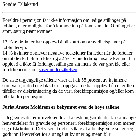
Sondre Tallaksrud
Foreldre i permisjon får ikke informasjon om ledige stillinger på
jobben, eller mulighet for å komme inn på lønnsamtale. Omfanget er
stort, særlig blant kvinner.
12 % av kvinner har opplevd å bli spurt om graviditetsplaner på
jobbintervju.
14 % kvinner opplever negative reaksjoner fra leder når de forteller
om at de skal bli foreldre, og 22 % av midlertidig ansatte kvinner har
opplevd å ikke få forlenget stillingen sin mens de var gravide eller
foreldrepermisjon,
viser undersøkelsen
.
De siste tilgjengelige tallene viser at i alt 55 prosent av kvinnene
som var i jobb da de fikk barn, oppga at de har opplevd én eller flere
tilfeller av diskriminering da de var i foreldrepermisjon og/eller kom
tilbake fra permisjon.
Jurist Anette Moldrem er bekymret over de høye tallene.
– Jeg synes det er urovekkende at Likestillingsombudet får så mange
henvendelser fra gravide og personer i foreldrepermisjon som mener
seg diskriminert. Det viser at det er viktig at arbeidsgivere setter seg
godt inn i lovverket for å unngå at kvinner og menn blir