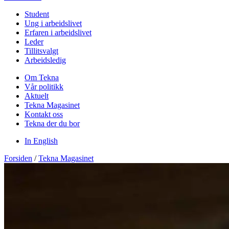
Student
Ung i arbeidslivet
Erfaren i arbeidslivet
Leder
Tillitsvalgt
Arbeidsledig
Om Tekna
Vår politikk
Aktuelt
Tekna Magasinet
Kontakt oss
Tekna der du bor
In English
Forsiden
/
Tekna Magasinet