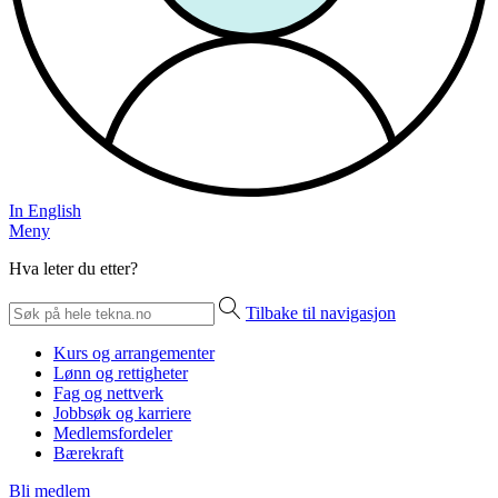
In English
Meny
Hva leter du etter?
Tilbake til navigasjon
Kurs og arrangementer
Lønn og rettigheter
Fag og nettverk
Jobbsøk og karriere
Medlemsfordeler
Bærekraft
Bli medlem