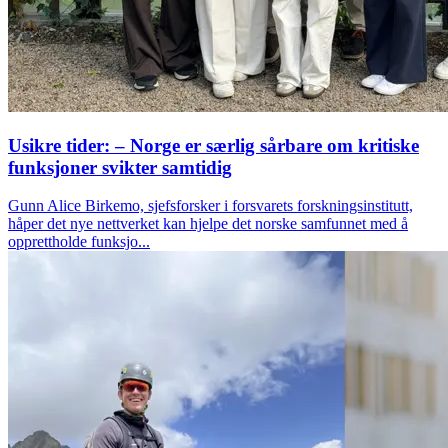
Usikre tider: – Norge er særlig sårbare om kritiske
funksjoner svikter samtidig
Gunn Alice Birkemo, sjefsforsker i forsvarets forskningsinstitutt,
håper det nye nettverket kan hjelpe det norske samfunnet med å
opprettholde funksjo...