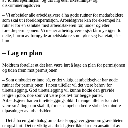
av foreldrepermisjon, og ulovlig etter likestillings- og
diskrimineringsloven
– Vi anbefaler alle arbeidsgivere å ha gode rutiner for medarbeidere
som skal ut i foreldrepermisjon. Arbeidsgiver kan for eksempel ha
rutiner for en samtale med arbeidstakeren før, under og etter
foreldrepermisjonen. Vi mener arbeidsgivere også får mye igjen for
dette, i form av fornøyde arbeidstakere som føler seg ivaretatt, sier
hun.
– Lag en plan
Moldrem forteller at det kan være lurt å lage en plan for permisjonen
og tiden frem mot permisjonen.
– Som ombudet er inne på, er det viktig at arbeidsgiver har gode
rutiner for permisjonen. I noen tilfeller vil det være behov for
tilrettelegging. God tilrettelegging vil kunne holde den gravide
lengre i jobb, noe som vil være positivt for begge parter.
Arbeidsgiver har en tilretteleggingsplikt. I mange tilfeller kan det
være små ting som skal til, for eksempel en bedre stol eller mindre
tilpasninger av arbeidstiden.
– Det å ha en god dialog om arbeidsoppgaver gjennom graviditeten
er også lurt. Det er viktig at arbeidsgiver ikke tar den ansatte ut av