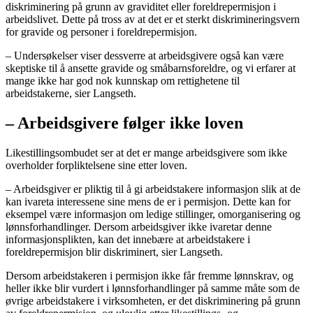
diskriminering på grunn av graviditet eller foreldrepermisjon i
arbeidslivet. Dette på tross av at det er et sterkt diskrimineringsvern
for gravide og personer i foreldrepermisjon.
– Undersøkelser viser dessverre at arbeidsgivere også kan være
skeptiske til å ansette gravide og småbarnsforeldre, og vi erfarer at
mange ikke har god nok kunnskap om rettighetene til
arbeidstakerne, sier Langseth.
– Arbeidsgivere følger ikke loven
Likestillingsombudet ser at det er mange arbeidsgivere som ikke
overholder forpliktelsene sine etter loven.
– Arbeidsgiver er pliktig til å gi arbeidstakere informasjon slik at de
kan ivareta interessene sine mens de er i permisjon. Dette kan for
eksempel være informasjon om ledige stillinger, omorganisering og
lønnsforhandlinger. Dersom arbeidsgiver ikke ivaretar denne
informasjonsplikten, kan det innebære at arbeidstakere i
foreldrepermisjon blir diskriminert, sier Langseth.
Dersom arbeidstakeren i permisjon ikke får fremme lønnskrav, og
heller ikke blir vurdert i lønnsforhandlinger på samme måte som de
øvrige arbeidstakere i virksomheten, er det diskriminering på grunn