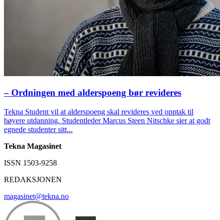
– Ordningen med alderspoeng bør revideres
Tekna Student vil at alderspoeng skal revideres ved opptak til
høyere utdanning. Studentleder Marcus Steen Nitschke sier at godt
egnede studenter sitt...
Tekna Magasinet
ISSN 1503-9258
REDAKSJONEN
magasinet@tekna.no