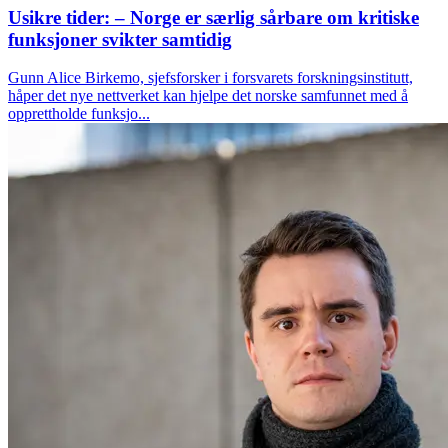
Usikre tider: – Norge er særlig sårbare om kritiske
funksjoner svikter samtidig
Gunn Alice Birkemo, sjefsforsker i forsvarets forskningsinstitutt,
håper det nye nettverket kan hjelpe det norske samfunnet med å
opprettholde funksjo...