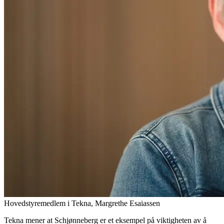
Hovedstyremedlem i Tekna, Margrethe Esaiassen
Tekna mener at Schjønneberg er et eksempel på viktigheten av å