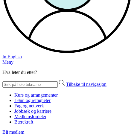
In English
Meny
Hva leter du etter?
Tilbake til navigasjon
Kurs og arrangementer
Lønn og rettigheter
Fag og nettverk
Jobbsøk og karriere
Medlemsfordeler
Bærekraft
Bli medlem