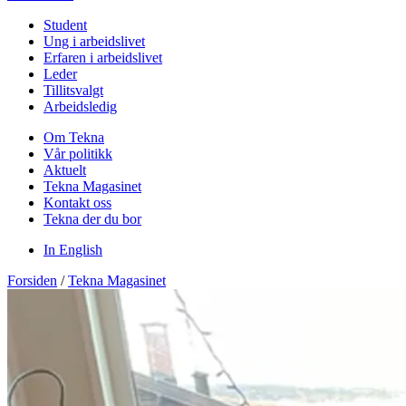
Student
Ung i arbeidslivet
Erfaren i arbeidslivet
Leder
Tillitsvalgt
Arbeidsledig
Om Tekna
Vår politikk
Aktuelt
Tekna Magasinet
Kontakt oss
Tekna der du bor
In English
Forsiden
/
Tekna Magasinet