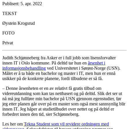
Publisert: 5. apr. 2022
TEKST
Øystein Krogsrud
FOTO
Privat
Judith Schjønneberg fra Asker er i full jobb som lisensforvalter
innen IT i Oslo kommune. På deltid tar hun en
årsenhet i
informasjonsbehandling
ved Universitetet i Sørøst-Norge (USN).
Målet er å ta både en bachelor og master i IT, men hun er ennå
usikker på de konkrete planene, fordi tilbudene er så få.
– Denne årsenheten er en av relativt få gratis tilbud om
videreutdanning som kan tas nettbasert og på deltid. Slik det ser ut
nå må jeg fullføre min bachelor på USN gjennom egenstudier, før
jeg etter planen går over på en master som også mest sannsynlig blir
innen IT. Jeg håper at studietilbudet over nettet og på deltid er
forbedret innen den tid, sier Schjønneberg.
Les her om
Tekna Student som vil revidere ordningen med