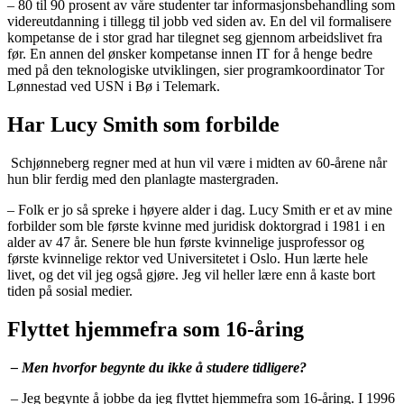
– 80 til 90 prosent av våre studenter tar informasjonsbehandling som
videreutdanning i tillegg til jobb ved siden av. En del vil formalisere
kompetanse de i stor grad har tilegnet seg gjennom arbeidslivet fra
før. En annen del ønsker kompetanse innen IT for å henge bedre
med på den teknologiske utviklingen, sier programkoordinator Tor
Lønnestad ved USN i Bø i Telemark.
Har Lucy Smith som forbilde
Schjønneberg regner med at hun vil være i midten av 60-årene når
hun blir ferdig med den planlagte mastergraden.
– Folk er jo så spreke i høyere alder i dag. Lucy Smith er et av mine
forbilder som ble første kvinne med juridisk doktorgrad i 1981 i en
alder av 47 år. Senere ble hun første kvinnelige jusprofessor og
første kvinnelige rektor ved Universitetet i Oslo. Hun lærte hele
livet, og det vil jeg også gjøre. Jeg vil heller lære enn å kaste bort
tiden på sosial medier.
Flyttet hjemmefra som 16-åring
– Men hvorfor begynte du ikke å studere tidligere?
– Jeg begynte å jobbe da jeg flyttet hjemmefra som 16-åring. I 1996