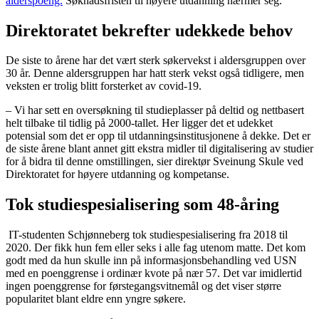
alderspoeng.
Søknadsfristen til høyere utdanning nærmer seg.
Direktoratet bekrefter udekkede behov
De siste to årene har det vært sterk søkervekst i aldersgruppen over
30 år. Denne aldersgruppen har hatt sterk vekst også tidligere, men
veksten er trolig blitt forsterket av covid-19.
– Vi har sett en oversøkning til studieplasser på deltid og nettbasert
helt tilbake til tidlig på 2000-tallet. Her ligger det et udekket
potensial som det er opp til utdanningsinstitusjonene å dekke. Det er
de siste årene blant annet gitt ekstra midler til digitalisering av studier
for å bidra til denne omstillingen, sier direktør Sveinung Skule ved
Direktoratet for høyere utdanning og kompetanse.
Tok studiespesialisering som 48-åring
IT-studenten Schjønneberg tok studiespesialisering fra 2018 til
2020. Der fikk hun fem eller seks i alle fag utenom matte. Det kom
godt med da hun skulle inn på informasjonsbehandling ved USN
med en poenggrense i ordinær kvote på nær 57. Det var imidlertid
ingen poenggrense for førstegangsvitnemål og det viser større
popularitet blant eldre enn yngre søkere.