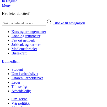
In English
Meny
Hva leter du etter?
Tilbake til navigasjon
Kurs og arrangementer
Lønn og rettigheter
Fag og nettverk
Jobbsøk og karriere
Medlemsfordeler
Bærekraft
Bli medlem
Student
Ung i arbeidslivet
Erfaren i arbeidslivet
Leder
Tillitsvalgt
Arbeidsledig
Om Tekna
Vår politikk