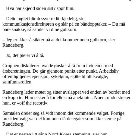
– Hva har skjedd siden sist? spør hun.
– Dette møtet blir dessverre litt kjedelig, sier
kommunikasjonsdirektøren og slår på en båndopptaker. – Du må
bare snakke, så samler vi dine gullkorn.
– Jeg er ikke så sikker på at det kommer noen gullkorn, sier
Randeberg.
– Jo, det pleier vi å få.
Gruppen diskuterer hva de ønsker å få frem i videoen med
årsberetningen. De går gjennom punkt etter punkt. Arbeidsliv,
offentlig tjenestepensjon, sykelønn, støtte til tillitsvalgte,
samfunnsrollen.
Randeberg leder møtet og sitter avslappet ved enden av bordet med
en kopp te. Hun elsker å fortelle små anekdoter. Noen, understreker
hun, er «off the record».
Samtalen dreier seg så vidt innom det kommende valget. Forrige
presidentvalg var det kun noen få delegater som ikke stemte på
Randeberg.
– Det er nesten litt sånn Nord-Korea-stemning, sier hun.