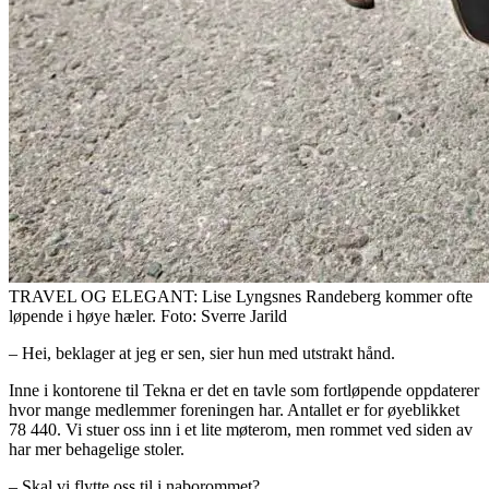
TRAVEL OG ELEGANT: Lise Lyngsnes Randeberg kommer ofte
løpende i høye hæler. Foto: Sverre Jarild
– Hei, beklager at jeg er sen, sier hun med utstrakt hånd.
Inne i kontorene til Tekna er det en tavle som fortløpende oppdaterer
hvor mange medlemmer foreningen har. Antallet er for øyeblikket
78 440. Vi stuer oss inn i et lite møterom, men rommet ved siden av
har mer behagelige stoler.
– Skal vi flytte oss til i naborommet?