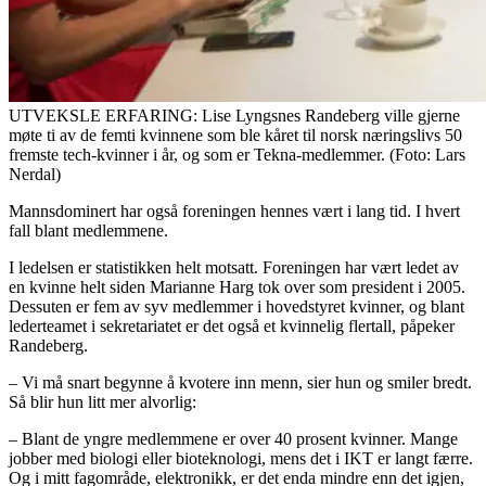
UTVEKSLE ERFARING: Lise Lyngsnes Randeberg ville gjerne
møte ti av de femti kvinnene som ble kåret til norsk næringslivs 50
fremste tech-kvinner i år, og som er Tekna-medlemmer. (Foto: Lars
Nerdal)
Mannsdominert har også foreningen hennes vært i lang tid. I hvert
fall blant medlemmene.
I ledelsen er statistikken helt motsatt. Foreningen har vært ledet av
en kvinne helt siden Marianne Harg tok over som president i 2005.
Dessuten er fem av syv medlemmer i hovedstyret kvinner, og blant
lederteamet i sekretariatet er det også et kvinnelig flertall, påpeker
Randeberg.
– Vi må snart begynne å kvotere inn menn, sier hun og smiler bredt.
Så blir hun litt mer alvorlig:
– Blant de yngre medlemmene er over 40 prosent kvinner. Mange
jobber med biologi eller bioteknologi, mens det i IKT er langt færre.
Og i mitt fagområde, elektronikk, er det enda mindre enn det igjen,