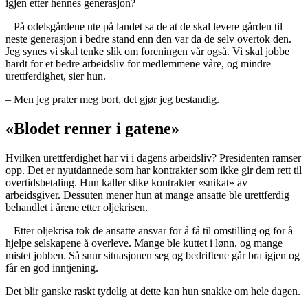
igjen etter hennes generasjon?
– På odelsgårdene ute på landet sa de at de skal levere gården til
neste generasjon i bedre stand enn den var da de selv overtok den.
Jeg synes vi skal tenke slik om foreningen vår også. Vi skal jobbe
hardt for et bedre arbeidsliv for medlemmene våre, og mindre
urettferdighet, sier hun.
– Men jeg prater meg bort, det gjør jeg bestandig.
«Blodet renner i gatene»
Hvilken urettferdighet har vi i dagens arbeidsliv? Presidenten ramser
opp. Det er nyutdannede som har kontrakter som ikke gir dem rett til
overtidsbetaling. Hun kaller slike kontrakter «snikat» av
arbeidsgiver. Dessuten mener hun at mange ansatte ble urettferdig
behandlet i årene etter oljekrisen.
– Etter oljekrisa tok de ansatte ansvar for å få til omstilling og for å
hjelpe selskapene å overleve. Mange ble kuttet i lønn, og mange
mistet jobben. Så snur situasjonen seg og bedriftene går bra igjen og
får en god inntjening.
Det blir ganske raskt tydelig at dette kan hun snakke om hele dagen.