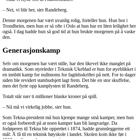
– Nei, vi blir her, sier Randeberg.
Denne morgenen har vært uvanlig rolig, forteller hun. Hun bor i
Trondheim, men hun er så ofte i Oslo at hun har en liten leilighet her
også. I dag hadde hun så god tid at hun brukte morgenen på å vaske
den.
Generasjonskamp
Selv om morgenen har vært stille, har den likevel ikke manglet på
dramatikk. Som styreleder i Teknisk Ukeblad er hun for øyeblikket i
en innbitt kamp for nullmoms for fagtidsskrifter på nett. For to dager
siden ble revidert statsbudsjett lagt frem. Det ble en stor skuffelse,
men det fyrte opp kamplysten til Randeberg.
Totalt står nær ti millioner blanke kroner på spill.
– Nå må vi virkelig jobbe, sier hun.
Som Tekna-president må hun kjempe mange små kamper, men hun
er også forberedt på at noen kamper kan bli langvarige. Da
forløperen til Tekna ble opprettet i 1874, hadde grunnleggerne ett
mål: Å få til en teknisk høyskole i landet. Skolen kom ikke før i