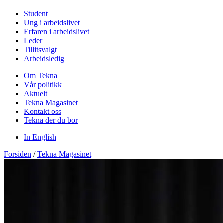
Student
Ung i arbeidslivet
Erfaren i arbeidslivet
Leder
Tillitsvalgt
Arbeidsledig
Om Tekna
Vår politikk
Aktuelt
Tekna Magasinet
Kontakt oss
Tekna der du bor
In English
Forsiden
/
Tekna Magasinet