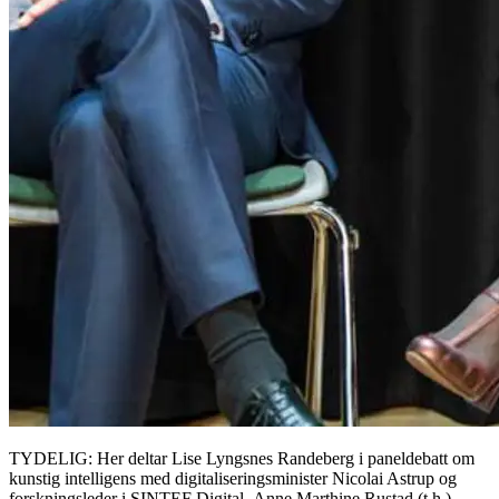
TYDELIG: Her deltar Lise Lyngsnes Randeberg i paneldebatt om
kunstig intelligens med digitaliseringsminister Nicolai Astrup og
forskningsleder i SINTEF Digital ,Anne Marthine Rustad (t.h.)