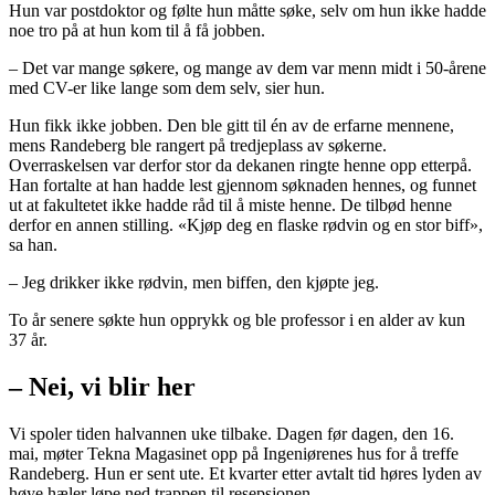
Hun var postdoktor og følte hun måtte søke, selv om hun ikke hadde
noe tro på at hun kom til å få jobben.
– Det var mange søkere, og mange av dem var menn midt i 50-årene
med CV-er like lange som dem selv, sier hun.
Hun fikk ikke jobben. Den ble gitt til én av de erfarne mennene,
mens Randeberg ble rangert på tredjeplass av søkerne.
Overraskelsen var derfor stor da dekanen ringte henne opp etterpå.
Han fortalte at han hadde lest gjennom søknaden hennes, og funnet
ut at fakultetet ikke hadde råd til å miste henne. De tilbød henne
derfor en annen stilling. «Kjøp deg en flaske rødvin og en stor biff»,
sa han.
– Jeg drikker ikke rødvin, men biffen, den kjøpte jeg.
To år senere søkte hun opprykk og ble professor i en alder av kun
37 år.
– Nei, vi blir her
Vi spoler tiden halvannen uke tilbake. Dagen før dagen, den 16.
mai, møter Tekna Magasinet opp på Ingeniørenes hus for å treffe
Randeberg. Hun er sent ute. Et kvarter etter avtalt tid høres lyden av
høye hæler løpe ned trappen til resepsjonen.