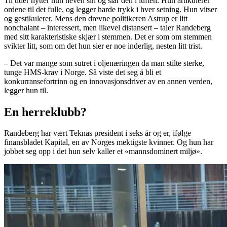
Til tider hytter hun neven sin og slår den i luften. Hun artikulerer
ordene til det fulle, og legger harde trykk i hver setning. Hun vitser
og gestikulerer. Mens den drevne politikeren Astrup er litt
nonchalant – interessert, men likevel distansert – taler Randeberg
med sitt karakteristiske skjær i stemmen. Det er som om stemmen
svikter litt, som om det hun sier er noe inderlig, nesten litt trist.
– Det var mange som sutret i oljenæringen da man stilte sterke,
tunge HMS-krav i Norge. Så viste det seg å bli et
konkurransefortrinn og en innovasjonsdriver av en annen verden,
legger hun til.
En herreklubb?
Randeberg har vært Teknas president i seks år og er, ifølge
finansbladet Kapital, en av Norges mektigste kvinner. Og hun har
jobbet seg opp i det hun selv kaller et «mannsdominert miljø».