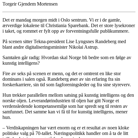
Torgeir Gjendem Mortensen
Det er mandag morgen midt i Oslo sentrum. Vi er i de gamle,
ærverdige lokalene til Christiania Sparebank. Det er store lysekroner
i taket, og rommet er fylt opp av forventningsfulle publikummere.
På scenen sitter Tekna-president Lise Lyngsnes Randeberg med
blant andre digitaliseringsminister Nikolai Astrup.
Samtalen går radig: Hvordan skal Norge bli bedre som en følge av
kunstig intelligens?
Fire av seks på scenen er menn, og det er omtrent en like stor
dominans i salen også. Randeberg øser av sin erfaring fra sin
forskerkarriere, sin tid som fagforeningsleder og fra sine styreverv.
Hun trekker parallellen mellom satsing på kunstig intelligens og den
norske oljen. Leverandørindustrien til oljen har gitt Norge et
verdensledende kompetansemiljø som har spredt seg til resten av
samfunnet. Det samme kan vi få til for kunstig intelligens, mener
hun.
– Verdiskapningen har vært enorm og er et resultat av noen kloke
politiske valg på 70-tallet. Næringspolitikk handler om å ta de litt