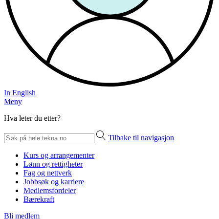
In English
Meny
Hva leter du etter?
Tilbake til navigasjon
Kurs og arrangementer
Lønn og rettigheter
Fag og nettverk
Jobbsøk og karriere
Medlemsfordeler
Bærekraft
Bli medlem