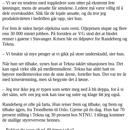
– Vi ser en tendens med toppledere som sitter på ekstremt fete
lønninger, mens de ansatte får smulene. Ledere må være villig til å
dele overskuddet. Slik får de lojale ansatte, og da tror jeg
produktiviteten i bedriften går opp, sier hun.
For fem år siden herjet oljekrisa som verst. Oljeprisen stupte og flere
enn 30 000 mistet jobben. På forsiden av VG stod det at blodet
renner i gatene i Stavanger. Krisen ble en ildprøve for Randeberg og
Tekna.
– Vi brukte så mye penger at vi gikk på store underskudd, sier hun.
Når hun ser tilbake, synes hun at Tekna taklet situasjonen bra. Det
kan også virke slik på medlemstallene. Tekna har aldri hatt en
høyere medlemsvekst enn de siste årene, forteller hun. Det var tre år
med krisestemning, men så begynte det å løsne.
– Jeg tror ikke jeg er typen som setter meg ned å bli deppa, for å si
det sånn, selv om jeg nok kan rase og sutre og klage litt jeg også.
Randeberg er ofte på farta. Hun reiser frem og tilbake, og frem og
tilbake igjen, fra Trondheim til Oslo. Gjerne på én dag. Hun har 70
prosent stilling i Tekna og 30 prosent hos NTNU. I tillegg kommer
de utallige styrevervene hennes.
– Rekker du over alt på 40 timer i uka?