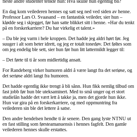
fleste andre studenter tenkte hun: Hva skulle hun egentlig bli?
En dag kom veilederen hennes og satt seg ned ved siden av henne.
Professor Lars O. Svaasand – en fantastisk veileder, sier hun –
klødde seg i skjegget, før han satte blikket sitt i henne. «Har du tenkt
på en forskerkarriere? Du har virkelig et talent.»
– Da ble jeg varm i hele kroppen. Det hadde jeg aldri hørt før. Jeg
suuger i alt som heter idrett, og jeg er totalt tonedøv. Det føltes som
om jeg endelig ble sett, sier hun før hun litt lattermildt legger til:
– Det førte til ti år som midlertidig ansatt.
For Randeberg virker humoren aldri å være langt fra det seriøse, og
det seriøse aldri langt fra humoren.
Det hadde egentlig ikke trengt å bli sånn. Hun fikk nemlig tilbud om
fast jobb før hun ble uteksaminert. Med to små unger og et stort
studielån hadde det vært lett å takke ja, men det gjorde hun ikke.
Hun var gira på en forskerkarriere, og med oppmuntring fra
veilederen sin ble det lettere å satse.
Den andre hendelsen hendte ti år senere. Den gang lyste NTNU ut
en fast stilling som førsteamanuensis i hennes fagfelt. Den gamle
veilederen hennes skulle erstattes.