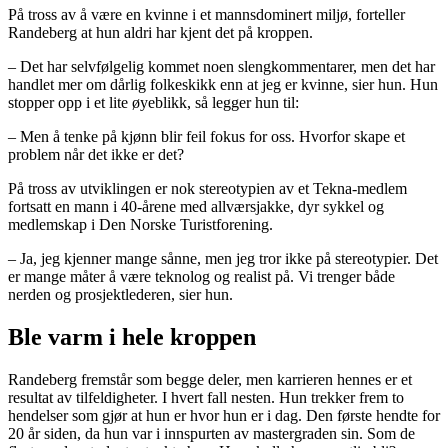
På tross av å være en kvinne i et mannsdominert miljø, forteller
Randeberg at hun aldri har kjent det på kroppen.
– Det har selvfølgelig kommet noen slengkommentarer, men det har
handlet mer om dårlig folkeskikk enn at jeg er kvinne, sier hun. Hun
stopper opp i et lite øyeblikk, så legger hun til:
– Men å tenke på kjønn blir feil fokus for oss. Hvorfor skape et
problem når det ikke er det?
På tross av utviklingen er nok stereotypien av et Tekna-medlem
fortsatt en mann i 40-årene med allværsjakke, dyr sykkel og
medlemskap i Den Norske Turistforening.
– Ja, jeg kjenner mange sånne, men jeg tror ikke på stereotypier. Det
er mange måter å være teknolog og realist på. Vi trenger både
nerden og prosjektlederen, sier hun.
Ble varm i hele kroppen
Randeberg fremstår som begge deler, men karrieren hennes er et
resultat av tilfeldigheter. I hvert fall nesten. Hun trekker frem to
hendelser som gjør at hun er hvor hun er i dag. Den første hendte for
20 år siden, da hun var i innspurten av mastergraden sin. Som de