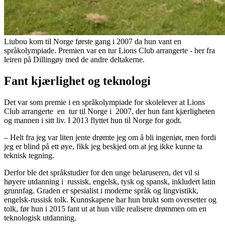
Liubou kom til Norge første gang i 2007 da hun vant en
språkolympiade. Premien var en tur Lions Club arrangerte - her fra
leiren på Dillingøy med de andre deltakerne.
Fant kjærlighet og teknologi
Det var som premie i en språkolympiade for skolelever at Lions
Club arrangerte en tur til Norge i 2007, der hun fant kjærligheten
og mannen i sitt liv. I 2013 flyttet hun til Norge for godt.
– Helt fra jeg var liten jente drømte jeg om å bli ingeniør, men fordi
jeg er blind på ett øye, fikk jeg beskjed om at jeg ikke kunne ta
teknisk tegning.
Derfor ble det språkstudier for den unge belaruseren, det vil si
høyere utdanning i russisk, engelsk, tysk og spansk, inkludert latin
grunnfag. Graden er spesialist i moderne språk og lingvistikk,
engelsk-russisk tolk. Kunnskapene har hun brukt som oversetter og
tolk, før hun i 2015 fant ut at hun ville realisere drømmen om en
teknologisk utdanning.