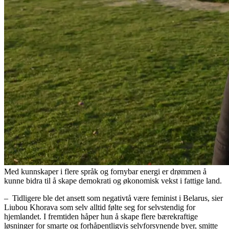
Med kunnskaper i flere språk og fornybar energi er drømmen å
kunne bidra til å skape demokrati og økonomisk vekst i fattige land.
– Tidligere ble det ansett som negativtå være feminist i Belarus, sier
Liubou Khorava som selv alltid følte seg for selvstendig for
hjemlandet. I fremtiden håper hun å skape flere bærekraftige
løsninger for smarte og forhåpentligvis selvforsynende byer, smitte