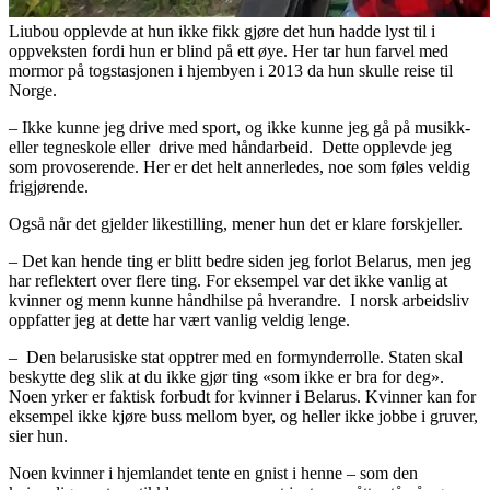
Liubou opplevde at hun ikke fikk gjøre det hun hadde lyst til i
oppveksten fordi hun er blind på ett øye. Her tar hun farvel med
mormor på togstasjonen i hjembyen i 2013 da hun skulle reise til
Norge.
– Ikke kunne jeg drive med sport, og ikke kunne jeg gå på musikk-
eller tegneskole eller drive med håndarbeid. Dette opplevde jeg
som provoserende. Her er det helt annerledes, noe som føles veldig
frigjørende.
Også når det gjelder likestilling, mener hun det er klare forskjeller.
– Det kan hende ting er blitt bedre siden jeg forlot Belarus, men jeg
har reflektert over flere ting. For eksempel var det ikke vanlig at
kvinner og menn kunne håndhilse på hverandre. I norsk arbeidsliv
oppfatter jeg at dette har vært vanlig veldig lenge.
– Den belarusiske stat opptrer med en formynderrolle. Staten skal
beskytte deg slik at du ikke gjør ting «som ikke er bra for deg».
Noen yrker er faktisk forbudt for kvinner i Belarus. Kvinner kan for
eksempel ikke kjøre buss mellom byer, og heller ikke jobbe i gruver,
sier hun.
Noen kvinner i hjemlandet tente en gnist i henne – som den