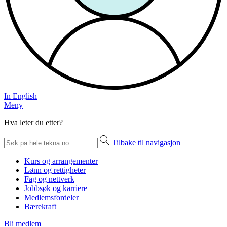
In English
Meny
Hva leter du etter?
Tilbake til navigasjon
Kurs og arrangementer
Lønn og rettigheter
Fag og nettverk
Jobbsøk og karriere
Medlemsfordeler
Bærekraft
Bli medlem