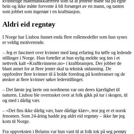
kvinnelige matematikklæreren som sa at jentene måtte stå på egne
bein og ikke måtte forvente å bli forsørget av en mann, og tanten
som jobbet som ingeniør i en kraftstasjon.
Aldri eid regntøy
I Norge har Liubou funnet enda flere rollemodeller som hun synes
er veldig motiverende.
– Jeg er fascinert over kvinner med lang erfaring fra tøffe og ledende
stillinger i Norge. Hun forteller at hun nylig meldte seg inn i et
nettverk kalt «Kraftkvinnene.no» i kraftbransjen. Der jobber de
blant annet for at flere jenter skal ta teknisk utdanning. De
oppfordrer flere kvinner til å holde foredrag på konferanser og de
ønsker at flere kvinner søker lederstillinger.
– Det første jeg lærte om nordmenn var om deres kjærlighet til
naturen. Liubou ble overrasket over at folk gikk på tur i skogen, til
og med i dårlig vær.
– «Det fins ikke dårlig vær, bare dårlige klær», tror jeg er et norsk
fenomen. Som 24-åring hadde jeg aldri eid regntøy – ikke før jeg
kom til Norge.
Fra oppveksten i Belarus var hun vant til at folk tok på seg pentøy