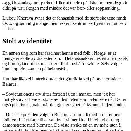
og gikk søndagstur i parken. Eller at de dro på fisketur, men de gikk
aldri på tur i skogen med mindre det var bær- eller soppsanking.
Liubou Khorava synes det er fantastisk med de store skogene rundt
Oslo, og samtidig mange mennesker i sentrum av byen der hun selv
nå bor.
Stolt av identitet
En annen ting som har fascinert henne med folk i Norge, er at
mange er stolte av dialekten sin. I Belarussnakker nesten alle russisk,
og hun frykter at belarusisk er i ferd med å forsvinne. Selv valgte
hun å oppdra sønnen på belarusisk.
Hun har likevel inntrykk av at det går riktig vei på noen områder i
Belarus.
– Sovjetunionens arv sitter fortsatt igjen i mange, men jeg har
inntrykk av at flere er stolte av identiteten som belarusere nå. Det er
også positive signaler når det gjelder synet på kvinner i hjemlandet.
– Det siste presidentvalget i Belarus var brutalt med bruk av mye
politivold. Det førte til at vanlige kvinner kledd i hvitt gikk ut og
demonstrerte med blomster. De viste styrke på en ny måte uten å
bruke vold. Jeg tror mange fikk et nytt syn på kvinner – ikke bare