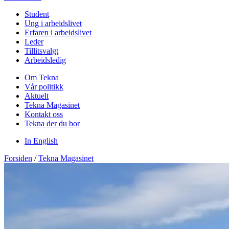
Student
Ung i arbeidslivet
Erfaren i arbeidslivet
Leder
Tillitsvalgt
Arbeidsledig
Om Tekna
Vår politikk
Aktuelt
Tekna Magasinet
Kontakt oss
Tekna der du bor
In English
Forsiden
/
Tekna Magasinet