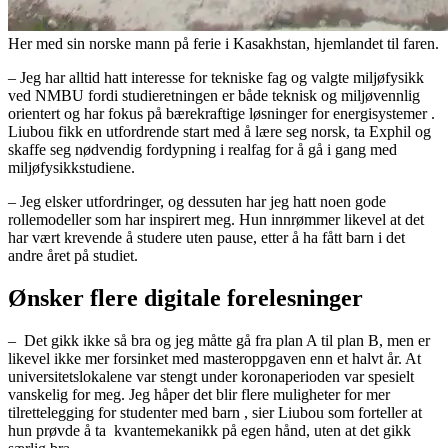
Her med sin norske mann på ferie i Kasakhstan, hjemlandet til faren.
– Jeg har alltid hatt interesse for tekniske fag og valgte miljøfysikk
ved NMBU fordi studieretningen er både teknisk og miljøvennlig
orientert og har fokus på bærekraftige løsninger for energisystemer .
Liubou fikk en utfordrende start med å lære seg norsk, ta Exphil og
skaffe seg nødvendig fordypning i realfag for å gå i gang med
miljøfysikkstudiene.
– Jeg elsker utfordringer, og dessuten har jeg hatt noen gode
rollemodeller som har inspirert meg. Hun innrømmer likevel at det
har vært krevende å studere uten pause, etter å ha fått barn i det
andre året på studiet.
Ønsker flere digitale forelesninger
– Det gikk ikke så bra og jeg måtte gå fra plan A til plan B, men er
likevel ikke mer forsinket med masteroppgaven enn et halvt år. At
universitetslokalene var stengt under koronaperioden var spesielt
vanskelig for meg. Jeg håper det blir flere muligheter for mer
tilrettelegging for studenter med barn , sier Liubou som forteller at
hun prøvde å ta kvantemekanikk på egen hånd, uten at det gikk