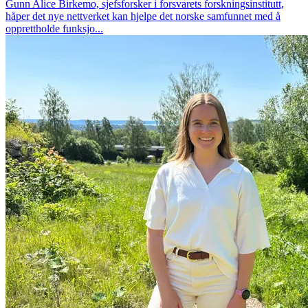
Gunn Alice Birkemo, sjefsforsker i forsvarets forskningsinstitutt,
håper det nye nettverket kan hjelpe det norske samfunnet med å
opprettholde funksjo...