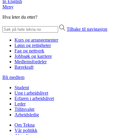
In English
Meny
Hva leter du etter?
Tilbake til navigasjon
Kurs og arrangementer
Lønn og rettigheter
Fag og nettverk
Jobbsøk og karriere
Medlemsfordeler
Bærekraft
Bli medlem
Student
Ung i arbeidslivet
Erfaren i arbeidslivet
Leder
Tillitsvalgt
Arbeidsledig
Om Tekna
Vår politikk