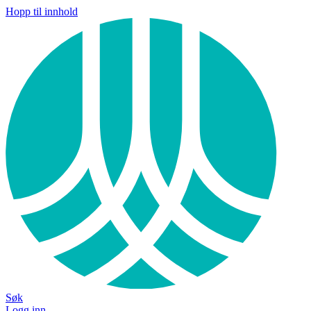
Hopp til innhold
Søk
Logg inn