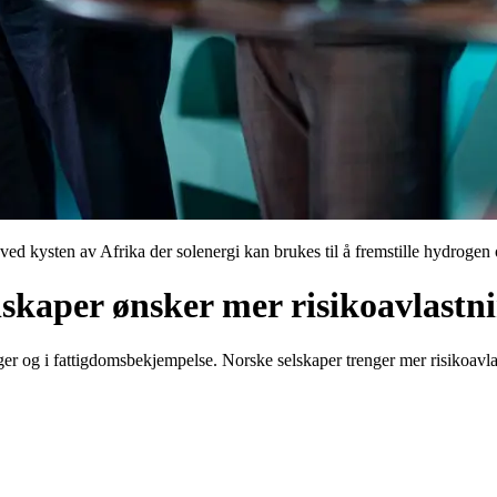
ved kysten av Afrika der solenergi kan brukes til å fremstille hydrogen
lskaper ønsker mer risikoavlastn
nger og i fattigdomsbekjempelse. Norske selskaper trenger mer risikoav