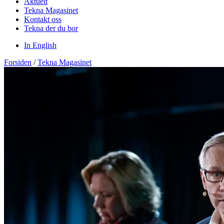
Aktuelt
Tekna Magasinet
Kontakt oss
Tekna der du bor
In English
Forsiden
/
Tekna Magasinet