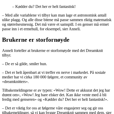
– Kødder du? Det her er helt fantastisk!
– Med alle variablene vi tilbyr kan man lage et astronomisk antall
ulike plagg. Og alle disse bitene må passe sammen riktig matematisk
og størrelsesmessig. Det må være et samspill. I en genser må ermet
passe inn i et ermehull, for eksempel, sier Anneli.
Brukerne er storfornøyde
Anneli forteller at brukerne er storfornøyde med det Dreamknit
tilbyr.
– De er så gilde, smiler hun.
– Det er helt åpenbart at vi treffer en nerve i markedet. På sosiale
medier har vi cirka 180 000 følgere, et community av
«dreamknitters».
Tilbakemeldingene er av typen: «Wow! Dette er akkurat det jeg har
drømt om», «Wow! Jeg bare elsker det. Kan ikke vente med å bli
ferdig med genseren» og «Kødder du? Det her er helt fantastisk!».
– Det er viktig for oss at følgerne våre engasjerer seg og gir oss
tilbakemeldinger, så vi kan bygge Dreamknit sammen med dem, sier