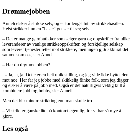
Drømmejobben
Anneli elsker å strikke selv, og er for lengst bitt av strikkebasillen.
Helst strikker hun en "basic" genser til seg selv.
– Det er mange garnbutikker som selger garn og oppskrifter fra ulike
leverandører av vanlige strikkeoppskrifter, og forskjellige selskap
som leverer tjenester rettet mot strikkere, men ingen gjør akkurat det
samme som oss, sier Anneli.
– Har du drømmejobben?
– Ja, ja, ja. Dette er en helt unik stilling, og jeg ville ikke byttet den
mot noe. Her får jeg jobbe med skikkelig flinke folk, som jeg digger
og elsker å være på jobb med. Også er det naturligvis veldig kult å
kombinere jobb og hobby, sier Anneli.
Men det blir mindre strikking enn man skulle tro.
– Vi strikker ganske lite på kontoret egentlig, for vi har så mye å
gjøre.
Les også