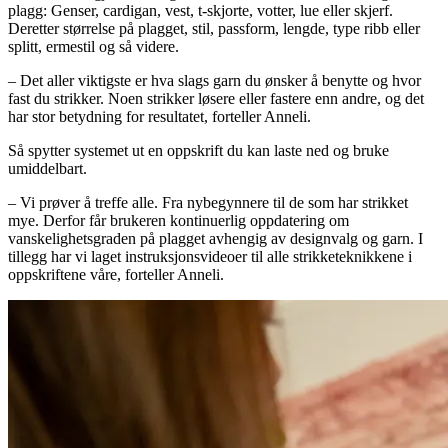
plagg: Genser, cardigan, vest, t-skjorte, votter, lue eller skjerf.
Deretter størrelse på plagget, stil, passform, lengde, type ribb eller
splitt, ermestil og så videre.
– Det aller viktigste er hva slags garn du ønsker å benytte og hvor
fast du strikker. Noen strikker løsere eller fastere enn andre, og det
har stor betydning for resultatet, forteller Anneli.
Så spytter systemet ut en oppskrift du kan laste ned og bruke
umiddelbart.
– Vi prøver å treffe alle. Fra nybegynnere til de som har strikket
mye. Derfor får brukeren kontinuerlig oppdatering om
vanskelighetsgraden på plagget avhengig av designvalg og garn. I
tillegg har vi laget instruksjonsvideoer til alle strikketeknikkene i
oppskriftene våre, forteller Anneli.