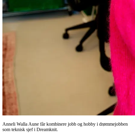
Anneli Walla Aune får kombinere jobb og hobby i drømmejobben
som teknisk sjef i Dreamknit.