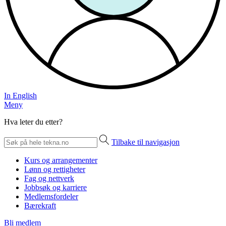
In English
Meny
Hva leter du etter?
Tilbake til navigasjon
Kurs og arrangementer
Lønn og rettigheter
Fag og nettverk
Jobbsøk og karriere
Medlemsfordeler
Bærekraft
Bli medlem