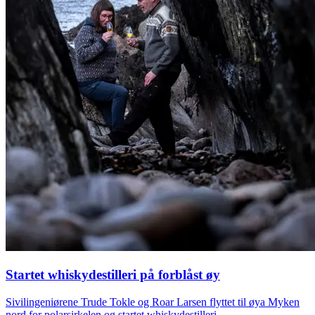
Startet whiskydestilleri på forblåst øy
Sivilingeniørene Trude Tokle og Roar Larsen flyttet til øya Myken
nord for polarsirkelen og startet whiskydestilleri.