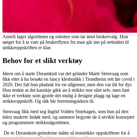
Anneli lager algoritmen og roboten som tar imot brukervalg. Hun
sørger for å ta vare på brukerflyten fra man går inn på nettsiden til
strikkeoppskriften er klar.
Behov for et slikt verktøy
Ideen om å starte Dreamknit var det gründer Marte Stenvaag som
fikk etter å ha besøkt en fancy klesbutikk i Trondheim rett før covid i
2020. Der falt hun pladask for en ullgenser, men den var litt for dyr.
Hun tenkte at det kanskje gikk an å strikke noe sånt selv, men fant
ikke et verktøy som gjorde det mulig å designe plagg og lage en
strikkeoppskrift. Og slik ble forretningsideen til.
Stenvaag fikk med seg Ingrid Volden Smehagen, som hun på den
tiden studerte Indøk med, og sammen begynte de å utvikle konseptet
og programmere strikkealgoritmen.
De to Dreamknit-gründerne måtte så teststrikke oppskriftene for å