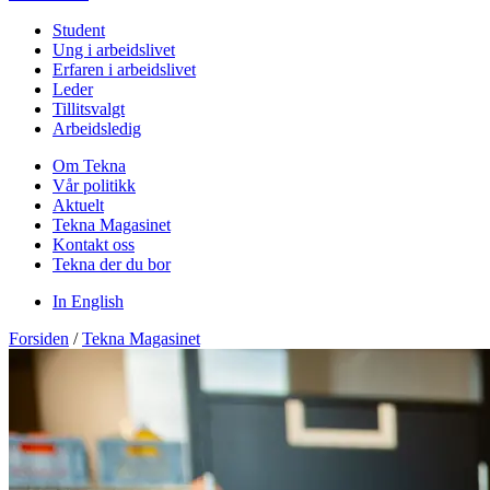
Student
Ung i arbeidslivet
Erfaren i arbeidslivet
Leder
Tillitsvalgt
Arbeidsledig
Om Tekna
Vår politikk
Aktuelt
Tekna Magasinet
Kontakt oss
Tekna der du bor
In English
Forsiden
/
Tekna Magasinet