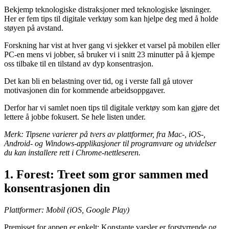
Bekjemp teknologiske distraksjoner med teknologiske løsninger.
Her er fem tips til digitale verktøy som kan hjelpe deg med å holde
støyen på avstand.
Forskning har vist at hver gang vi sjekker et varsel på mobilen eller
PC-en mens vi jobber, så bruker vi i snitt 23 minutter på å kjempe
oss tilbake til en tilstand av dyp konsentrasjon.
Det kan bli en belastning over tid, og i verste fall gå utover
motivasjonen din for kommende arbeidsoppgaver.
Derfor har vi samlet noen tips til digitale verktøy som kan gjøre det
lettere å jobbe fokusert. Se hele listen under.
Merk: Tipsene varierer på tvers av plattformer, fra Mac-, iOS-,
Android- og Windows-applikasjoner til programvare og utvidelser
du kan installere rett i Chrome-nettleseren.
1. Forest: Treet som gror sammen med
konsentrasjonen din
Plattformer: Mobil (iOS, Google Play)
Premisset for appen er enkelt: Konstante varsler er forstyrrende og