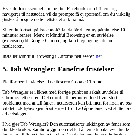
Hvis du for eksempel har lagt inn Facebook.com i filteret og
navigerer til nettstedet, vil du prompte få et spørsmål om du virkelig
ønsker å besøke dette nettstedet akkurat nå.
Sitter du fortsatt på Facebook? Ja, da får du en ny påminnelse 10
minutter senere. Merk at Mindful Browsing er en utvidelse
(extension) til Google Chrome, og kun tilgjengelig i denne
nettleseren.
Installer Mindful Browsing i Chrome-nettleseren
her
.
5. Tab Wrangler: Fanefrie fristelser
Plattformer: Utvidelse til nettleseren Google Chrome.
Tab Wrangler er i likhet med forrige punkt en såkalt utvidelse til
Chrome-nettleseren. Det er nok litt mer individuelt hvor stort
problemet med antall faner i nettleseren kan bli, men for noen av oss
vil det nok høres kjent å sitte med 15 til 20 åpne faner ved slutten av
arbeidsdagen.
Hva gjør Tab Wrangler? Den automatiserer lukkingen av faner som
du ikke bruker. Samtidig gjør den det lett å hente tilbake eventuelle
faner du vil finne tilbake til, eller låse de fanene du jevnlig bruker.