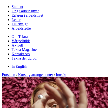
Student
Ung i arbeidslivet
Erfaren i arbeidslivet
Leder
Tillitsvalgt
Arbeidsledig
Om Tekna
Vår politikk
Aktuelt
Tekna Magasinet
Kontakt oss
Tekna der du bor
In English
Forsiden
/
Kurs og arrangementer
/
Innsikt