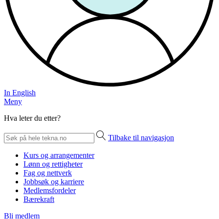
In English
Meny
Hva leter du etter?
Tilbake til navigasjon
Kurs og arrangementer
Lønn og rettigheter
Fag og nettverk
Jobbsøk og karriere
Medlemsfordeler
Bærekraft
Bli medlem