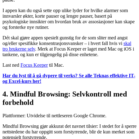
I appen kan du også sette opp ulike lyder for hvilke alarmer som
innvarsler økter, korte pauser og lengre pauser, basert på
psykologiske innsikter om hvordan bruk av assosiasjoner kan skape
og forsterke nye rutiner.
Dét skal gjøre appen spesielt gunstig for de som sliter med angst
og/eller spesifikke konsentrasjonsvansker – i hvert fall hvis vi
skal
tro brukerne selv
. Merk at Focus Keeper er laget med Mac og iOS i
tankene, og kun er tilgjengelig på disse enhetene.
Last ned
Focus Keeper
til Mac.
Har du lyst til å gå dypere til verks? Se alle Teknas effektive IT-
og Excel-kurs her!
4. Mindful Browsing: Selvkontroll med
forbehold
Plattformer: Utvidelse til nettleseren Google Chrome.
Mindful Browsing gjør akkurat det navnet tilsier: I stedet for å sperre
nettstedene du har oppgitt som forstyrrende, blir de kun merket som
potensielt forstyrrende.