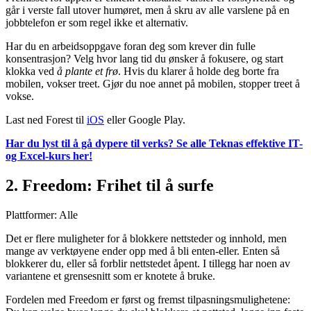
går i verste fall utover humøret, men å skru av alle varslene på en
jobbtelefon er som regel ikke et alternativ.
Har du en arbeidsoppgave foran deg som krever din fulle
konsentrasjon? Velg hvor lang tid du ønsker å fokusere, og start
klokka ved
å plante et frø
. Hvis du klarer å holde deg borte fra
mobilen, vokser treet. Gjør du noe annet på mobilen, stopper treet å
vokse.
Last ned Forest til
iOS
eller Google Play.
Har du lyst til å gå dypere til verks? Se alle Teknas effektive IT-
og Excel-kurs her!
2. Freedom: Frihet til å surfe
Plattformer: Alle
Det er flere muligheter for å blokkere nettsteder og innhold, men
mange av verktøyene ender opp med å bli enten-eller. Enten så
blokkerer du, eller så forblir nettstedet åpent. I tillegg har noen av
variantene et grensesnitt som er knotete å bruke.
Fordelen med Freedom er først og fremst tilpasningsmulighetene: