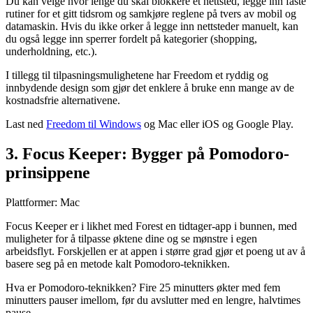
Du kan velge hvor lenge du skal blokkere et nettsted, legge inn faste
rutiner for et gitt tidsrom og samkjøre reglene på tvers av mobil og
datamaskin. Hvis du ikke orker å legge inn nettsteder manuelt, kan
du også legge inn sperrer fordelt på kategorier (shopping,
underholdning, etc.).
I tillegg til tilpasningsmulighetene har Freedom et ryddig og
innbydende design som gjør det enklere å bruke enn mange av de
kostnadsfrie alternativene.
Last ned
Freedom til Windows
og Mac eller iOS og Google Play.
3. Focus Keeper: Bygger på Pomodoro-
prinsippene
Plattformer: Mac
Focus Keeper er i likhet med Forest en tidtager-app i bunnen, med
muligheter for å tilpasse øktene dine og se mønstre i egen
arbeidsflyt. Forskjellen er at appen i større grad gjør et poeng ut av å
basere seg på en metode kalt Pomodoro-teknikken.
Hva er Pomodoro-teknikken? Fire 25 minutters økter med fem
minutters pauser imellom, før du avslutter med en lengre, halvtimes
pause.