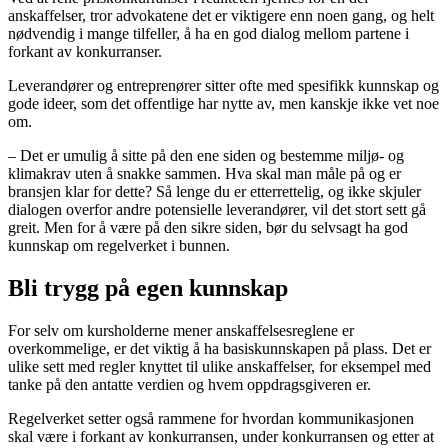
anskaffelser, tror advokatene det er viktigere enn noen gang, og helt
nødvendig i mange tilfeller, å ha en god dialog mellom partene i
forkant av konkurranser.
Leverandører og entreprenører sitter ofte med spesifikk kunnskap og
gode ideer, som det offentlige har nytte av, men kanskje ikke vet noe
om.
– Det er umulig å sitte på den ene siden og bestemme miljø- og
klimakrav uten å snakke sammen. Hva skal man måle på og er
bransjen klar for dette? Så lenge du er etterrettelig, og ikke skjuler
dialogen overfor andre potensielle leverandører, vil det stort sett gå
greit. Men for å være på den sikre siden, bør du selvsagt ha god
kunnskap om regelverket i bunnen.
Bli trygg på egen kunnskap
For selv om kursholderne mener anskaffelsesreglene er
overkommelige, er det viktig å ha basiskunnskapen på plass. Det er
ulike sett med regler knyttet til ulike anskaffelser, for eksempel med
tanke på den antatte verdien og hvem oppdragsgiveren er.
Regelverket setter også rammene for hvordan kommunikasjonen
skal være i forkant av konkurransen, under konkurransen og etter at