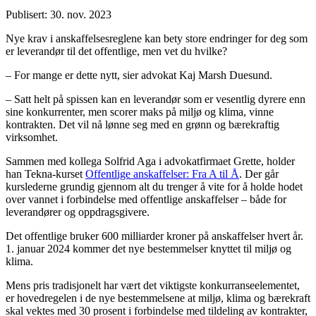
Publisert: 30. nov. 2023
Nye krav i anskaffelsesreglene kan bety store endringer for deg som
er leverandør til det offentlige, men vet du hvilke?
– For mange er dette nytt, sier advokat Kaj Marsh Duesund.
– Satt helt på spissen kan en leverandør som er vesentlig dyrere enn
sine konkurrenter, men scorer maks på miljø og klima, vinne
kontrakten. Det vil nå lønne seg med en grønn og bærekraftig
virksomhet.
Sammen med kollega Solfrid Aga i advokatfirmaet Grette, holder
han Tekna-kurset
Offentlige anskaffelser: Fra A til Å
. Der går
kurslederne grundig gjennom alt du trenger å vite for å holde hodet
over vannet i forbindelse med offentlige anskaffelser – både for
leverandører og oppdragsgivere.
Det offentlige bruker 600 milliarder kroner på anskaffelser hvert år.
1. januar 2024 kommer det nye bestemmelser knyttet til miljø og
klima.
Mens pris tradisjonelt har vært det viktigste konkurranseelementet,
er hovedregelen i de nye bestemmelsene at miljø, klima og bærekraft
skal vektes med 30 prosent i forbindelse med tildeling av kontrakter,