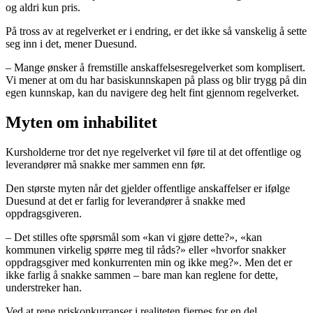
og aldri kun pris.
På tross av at regelverket er i endring, er det ikke så vanskelig å sette
seg inn i det, mener Duesund.
– Mange ønsker å fremstille anskaffelsesregelverket som komplisert.
Vi mener at om du har basiskunnskapen på plass og blir trygg på din
egen kunnskap, kan du navigere deg helt fint gjennom regelverket.
Myten om inhabilitet
Kursholderne tror det nye regelverket vil føre til at det offentlige og
leverandører må snakke mer sammen enn før.
Den største myten når det gjelder offentlige anskaffelser er ifølge
Duesund at det er farlig for leverandører å snakke med
oppdragsgiveren.
– Det stilles ofte spørsmål som «kan vi gjøre dette?», «kan
kommunen virkelig spørre meg til råds?» eller «hvorfor snakker
oppdragsgiver med konkurrenten min og ikke meg?». Men det er
ikke farlig å snakke sammen – bare man kan reglene for dette,
understreker han.
Ved at rene priskonkurranser i realiteten fjernes for en del