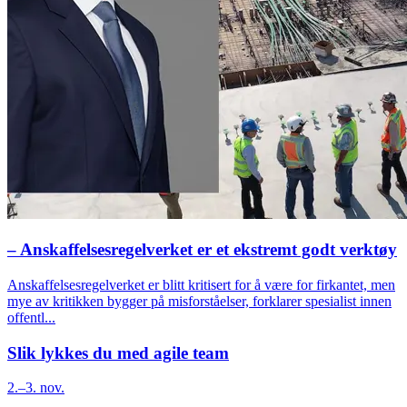
– Anskaffelsesregelverket er et ekstremt godt verktøy
Anskaffelsesregelverket er blitt kritisert for å være for firkantet, men
mye av kritikken bygger på misforståelser, forklarer spesialist innen
offentl...
Slik lykkes du med agile team
2.–3. nov.