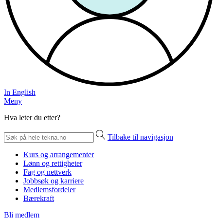
In English
Meny
Hva leter du etter?
Tilbake til navigasjon
Kurs og arrangementer
Lønn og rettigheter
Fag og nettverk
Jobbsøk og karriere
Medlemsfordeler
Bærekraft
Bli medlem