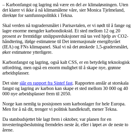
– Karbonfangst og lagring må være en del av klimaløsningen. Uten
det klarer vi ikke å nå klimamålene våre, sier Monica Tjelmeland,
direktør for samfunnspolitikk i Tekna.
Skal verden nå togradersmålet i Parisavtalen, er vi nødt til å fange og
lagre enorme mengder karbondioksid. Et sted mellom 12 og 20
prosent av fremtidige utslippsreduksjoner må tas ved hjelp av CO2-
håndtering, ifølge estimatene til Det internasjonale energibyrået
(IEA) og FNs klimapanel. Skal vi nå det ønskede 1,5-gradersmålet,
øker estimatene ytterligere.
Karbonfangst og lagring, også kalt CSS, er en betydelig teknologisk
utfordring, men også en enorm mulighet til å skape nye, grønne
arbeidsplasser.
Det siste
slår en rapport fra Sintef fast
. Rapporten anslår at storskala
fangst og lagring av karbon kan skape et sted mellom 30 000 og 40
000 nye arbeidsplasser frem til 2050.
Norge kan nemlig ta posisjonen som karbonlager for hele Europa.
Men for å nå dit, trenger vi politisk handlekraft, mener Tekna.
Da statsbudsjettet ble lagt frem i oktober, var planen for en
investeringsbeslutning fremdeles neste år, eller i løpet av de neste to
årene.