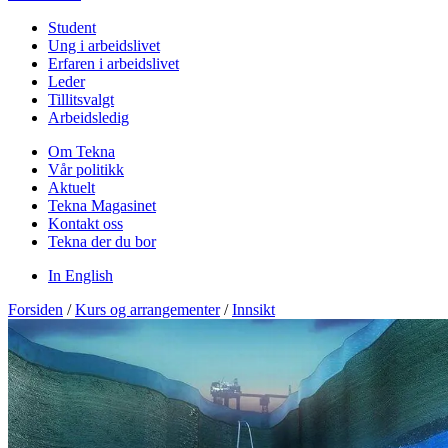
Student
Ung i arbeidslivet
Erfaren i arbeidslivet
Leder
Tillitsvalgt
Arbeidsledig
Om Tekna
Vår politikk
Aktuelt
Tekna Magasinet
Kontakt oss
Tekna der du bor
In English
Forsiden
/
Kurs og arrangementer
/
Innsikt