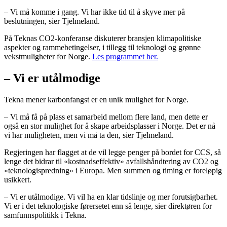
– Vi må komme i gang. Vi har ikke tid til å skyve mer på
beslutningen, sier Tjelmeland.
På Teknas CO2-konferanse diskuterer bransjen klimapolitiske
aspekter og rammebetingelser, i tillegg til teknologi og grønne
vekstmuligheter for Norge.
Les programmet her.
– Vi er utålmodige
Tekna mener karbonfangst er en unik mulighet for Norge.
– Vi må få på plass et samarbeid mellom flere land, men dette er
også en stor mulighet for å skape arbeidsplasser i Norge. Det er nå
vi har muligheten, men vi må ta den, sier Tjelmeland.
Regjeringen har flagget at de vil legge penger på bordet for CCS, så
lenge det bidrar til «kostnadseffektiv» avfallshåndtering av CO2 og
«teknologispredning» i Europa. Men summen og timing er foreløpig
usikkert.
– Vi er utålmodige. Vi vil ha en klar tidslinje og mer forutsigbarhet.
Vi er i det teknologiske førersetet enn så lenge, sier direktøren for
samfunnspolitikk i Tekna.