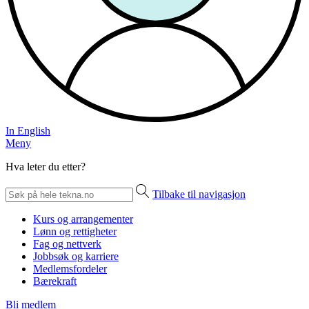
In English
Meny
Hva leter du etter?
Tilbake til navigasjon
Kurs og arrangementer
Lønn og rettigheter
Fag og nettverk
Jobbsøk og karriere
Medlemsfordeler
Bærekraft
Bli medlem