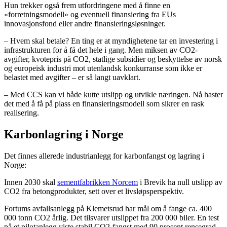
Hun trekker også frem utfordringene med å finne en
«forretningsmodell» og eventuell finansiering fra EUs
innovasjonsfond eller andre finansieringsløsninger.
– Hvem skal betale? En ting er at myndighetene tar en investering i
infrastrukturen for å få det hele i gang. Men miksen av CO2-
avgifter, kvotepris på CO2, statlige subsidier og beskyttelse av norsk
og europeisk industri mot utenlandsk konkurranse som ikke er
belastet med avgifter – er så langt uavklart.
– Med CCS kan vi både kutte utslipp og utvikle næringen. Nå haster
det med å få på plass en finansieringsmodell som sikrer en rask
realisering.
Karbonlagring i Norge
Det finnes allerede industrianlegg for karbonfangst og lagring i
Norge:
Innen 2030 skal
sementfabrikken Norcem
i Brevik ha null utslipp av
CO2 fra betongprodukter, sett over et livsløpsperspektiv.
Fortums avfallsanlegg på Klemetsrud har mål om å fange ca. 400
000 tonn CO2 årlig. Det tilsvarer utslippet fra 200 000 biler. En test
på et pilotanlegg viste stabil CO2-fangst med 90 prosent rensegrad.