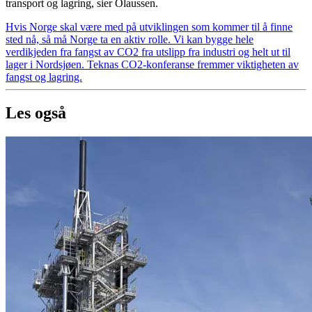
transport og lagring, sier Olaussen.
Hvis Norge skal være med på utviklingen som kommer til å finne
sted nå, så må Norge ta en aktiv rolle. Vi kan bygge hele
verdikjeden fra fangst av CO2 fra utslipp fra industri og helt ut til
lager i Nordsjøen. Teknas CO2-konferanse fremmer viktigheten av
fangst og lagring.
Les også