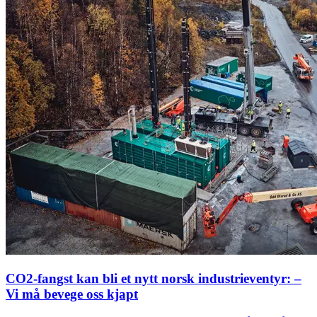
CO2-fangst kan bli et nytt norsk industrieventyr: –
Vi må bevege oss kjapt