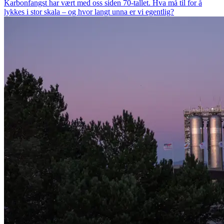
Karbonfangst har vært med oss siden 70-tallet. Hva må til for å
lykkes i stor skala – og hvor langt unna er vi egentlig?