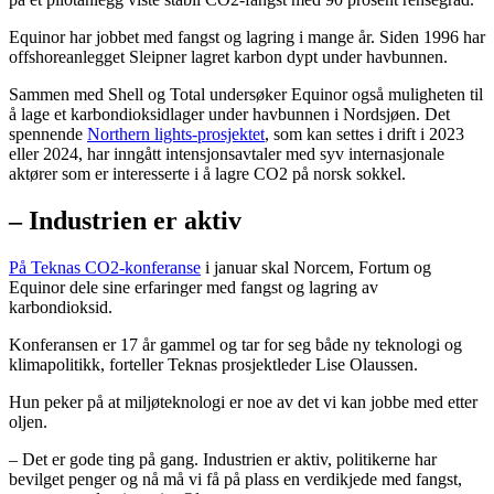
Equinor har jobbet med fangst og lagring i mange år. Siden 1996 har
offshoreanlegget Sleipner lagret karbon dypt under havbunnen.
Sammen med Shell og Total undersøker Equinor også muligheten til
å lage et karbondioksidlager under havbunnen i Nordsjøen. Det
spennende
Northern lights-prosjektet
, som kan settes i drift i 2023
eller 2024, har inngått intensjonsavtaler med syv internasjonale
aktører som er interesserte i å lagre CO2 på norsk sokkel.
– Industrien er aktiv
På Teknas CO
2
-konferanse
i januar skal Norcem, Fortum og
Equinor dele sine erfaringer med fangst og lagring av
karbondioksid.
Konferansen er 17 år gammel og tar for seg både ny teknologi og
klimapolitikk, forteller Teknas prosjektleder Lise Olaussen.
Hun peker på at miljøteknologi er noe av det vi kan jobbe med etter
oljen.
– Det er gode ting på gang. Industrien er aktiv, politikerne har
bevilget penger og nå må vi få på plass en verdikjede med fangst,