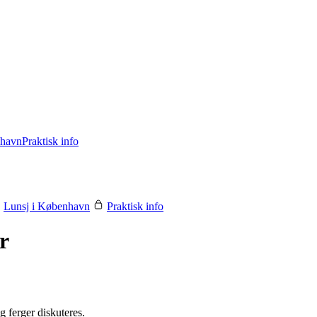
nhavn
Praktisk info
Lunsj i København
Praktisk info
r
g ferger diskuteres.