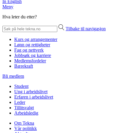
In English
Meny
Hva leter du etter?
Tilbake til navigasjon
Kurs og arrangementer
Lønn og rettigheter
Fag og nettverk
Jobbsøk og karriere
Medlemsfordeler
Bærekraft
Bli medlem
Student
Ung i arbeidslivet
Erfaren i arbeidslivet
Leder
Tillitsvalgt
Arbeidsledig
Om Tekna
Vår politikk