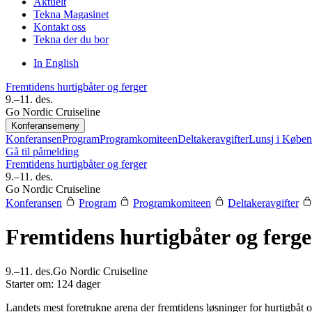
Aktuelt
Tekna Magasinet
Kontakt oss
Tekna der du bor
In English
Fremtidens hurtigbåter og ferger
9.–11. des.
Go Nordic Cruiseline
Konferansemeny
Konferansen
Program
Programkomiteen
Deltakeravgifter
Lunsj i Købe
Gå til påmelding
Fremtidens hurtigbåter og ferger
9.–11. des.
Go Nordic Cruiseline
Konferansen
Program
Programkomiteen
Deltakeravgifter
Fremtidens hurtigbåter og ferge
9.–11. des.
Go Nordic Cruiseline
Starter om: 124 dager
Landets mest foretrukne arena der fremtidens løsninger for hurtigbåt o