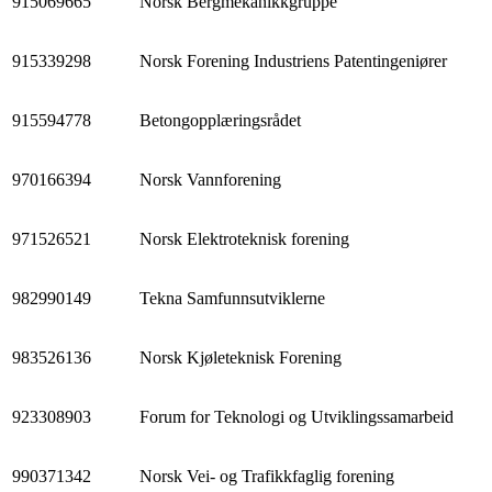
915069665
Norsk Bergmekanikkgruppe
915339298
Norsk Forening Industriens Patentingeniører
915594778
Betongopplæringsrådet
970166394
Norsk Vannforening
971526521
Norsk Elektroteknisk forening
982990149
Tekna Samfunnsutviklerne
983526136
Norsk Kjøleteknisk Forening
923308903
Forum for Teknologi og Utviklingssamarbeid
990371342
Norsk Vei- og Trafikkfaglig forening