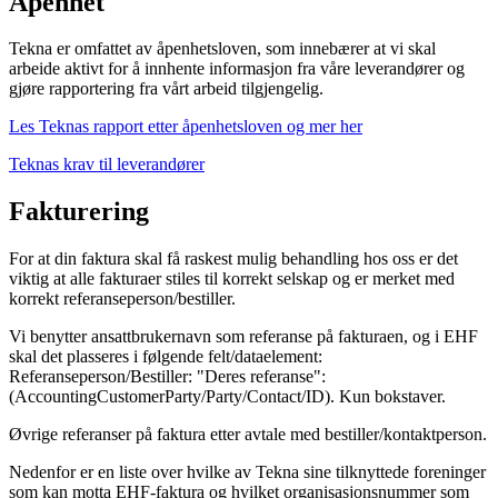
Åpenhet
Tekna er omfattet av åpenhetsloven, som innebærer at vi skal
arbeide aktivt for å innhente informasjon fra våre leverandører og
gjøre rapportering fra vårt arbeid tilgjengelig.
Les Teknas rapport etter åpenhetsloven og mer her
Teknas krav til leverandører
Fakturering
For at din faktura skal få raskest mulig behandling hos oss er det
viktig at alle fakturaer stiles til korrekt selskap og er merket med
korrekt referanseperson/bestiller.
Vi benytter ansattbrukernavn som referanse på fakturaen, og i EHF
skal det plasseres i følgende felt/dataelement:
Referanseperson/Bestiller: "Deres referanse":
(AccountingCustomerParty/Party/Contact/ID). Kun bokstaver.
Øvrige referanser på faktura etter avtale med bestiller/kontaktperson.
Nedenfor er en liste over hvilke av Tekna sine tilknyttede foreninger
som kan motta EHF-faktura og hvilket organisasjonsnummer som