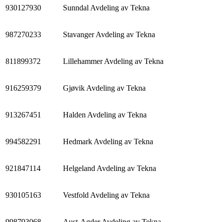
930127930
Sunndal Avdeling av Tekna
987270233
Stavanger Avdeling av Tekna
811899372
Lillehammer Avdeling av Tekna
916259379
Gjøvik Avdeling av Tekna
913267451
Halden Avdeling av Tekna
994582291
Hedmark Avdeling av Tekna
921847114
Helgeland Avdeling av Tekna
930105163
Vestfold Avdeling av Tekna
998793068
Aust-Agder Avdeling av Tekna