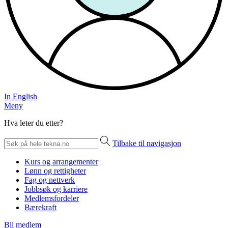
In English
Meny
Hva leter du etter?
Tilbake til navigasjon
Kurs og arrangementer
Lønn og rettigheter
Fag og nettverk
Jobbsøk og karriere
Medlemsfordeler
Bærekraft
Bli medlem