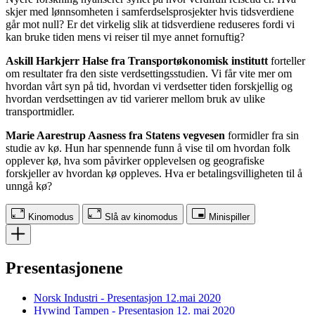
skjer med lønnsomheten i samferdselsprosjekter hvis tidsverdiene
går mot null? Er det virkelig slik at tidsverdiene reduseres fordi vi
kan bruke tiden mens vi reiser til mye annet fornuftig?
Askill Harkjerr Halse fra Transportøkonomisk institutt
forteller
om resultater fra den siste verdsettingsstudien. Vi får vite mer om
hvordan vårt syn på tid, hvordan vi verdsetter tiden forskjellig og
hvordan verdsettingen av tid varierer mellom bruk av ulike
transportmidler.
Marie Aarestrup Aasness fra Statens vegvesen
formidler fra sin
studie av kø. Hun har spennende funn å vise til om hvordan folk
opplever kø, hva som påvirker opplevelsen og geografiske
forskjeller av hvordan kø oppleves. Hva er betalingsvilligheten til å
unngå kø?
Kinomodus
Slå av kinomodus
Minispiller
Presentasjonene
Norsk Industri - Presentasjon 12.mai 2020
Hywind Tampen - Presentasjon 12. mai 2020