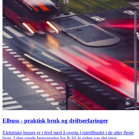
Elbuss - praktisk bruk og driftserfaringer
Elektriske busser er i ferd med å overta i rutetilbudet i de aller fleste
byer. I den spede begynnelse for 8-10 år siden var det mye