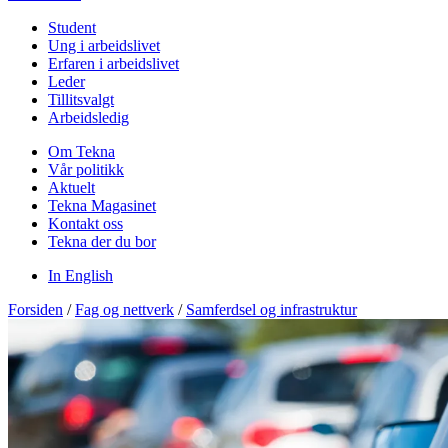
Student
Ung i arbeidslivet
Erfaren i arbeidslivet
Leder
Tillitsvalgt
Arbeidsledig
Om Tekna
Vår politikk
Aktuelt
Tekna Magasinet
Kontakt oss
Tekna der du bor
In English
Forsiden
/
Fag og nettverk
/
Samferdsel og infrastruktur