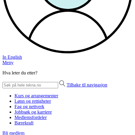
In English
Meny
Hva leter du etter?
Tilbake til navigasjon
Kurs og arrangementer
Lønn og rettigheter
Fag og nettverk
Jobbsøk og karriere
Medlemsfordeler
Bærekraft
Bli medlem