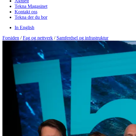
Aktuelt
Tekna Magasinet
Kontakt oss
Tekna der du bor
In English
Forsiden
/
Fag og nettverk
/
Samferdsel og infrastruktur