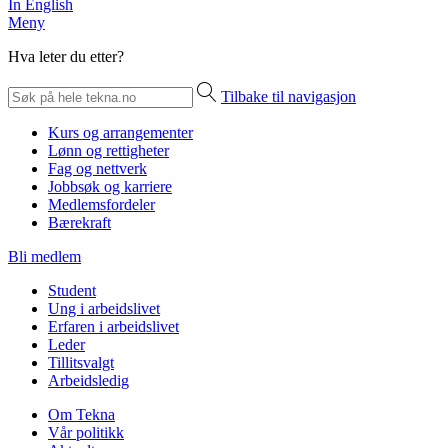
In English
Meny
Hva leter du etter?
Tilbake til navigasjon
Kurs og arrangementer
Lønn og rettigheter
Fag og nettverk
Jobbsøk og karriere
Medlemsfordeler
Bærekraft
Bli medlem
Student
Ung i arbeidslivet
Erfaren i arbeidslivet
Leder
Tillitsvalgt
Arbeidsledig
Om Tekna
Vår politikk