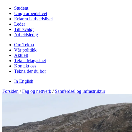
Student
Ung i arbeidslivet
Erfaren i arbeidslivet
Leder
Tillitsvalgt
Arbeidsledig
Om Tekna
Vår politikk
Aktuelt
Tekna Magasinet
Kontakt oss
Tekna der du bor
In English
Forsiden
/
Fag og nettverk
/
Samferdsel og infrastruktur