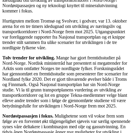
idedugnad om utvikling av transportkorridorer i Nord-Norge?
Nordøstpassasjen og ny teknologi knyttet til mineralutvinning
kommer i fokus.
Hurtigruten mellom Tromsø og Svolvær, i godvær, var 13. oktober
arena for en tre timers idedugnad om utvikling av næringsliv og
transportkorridorer i Nord-Norge frem mot 2025. Utgangspunktet
var foreliggende rapporter fra Nasjonal transportplan og et knippe
trender stilt sammen fra ulike scenarier for utviklingen i de tre
nordligste fylkene våre.
Tolv trender for utvikling.
Mange har gjort fremtidsstudier på
Nord-Norge. Nordisk ministerråd har presentert ni megatrender for
Arktis som omfatter Norges tre nordligste fylker. Forskningsrådet
har gjennomført en fremtidsstudie som presenterer fire scenarier for
Nordland fylke 2020. Det er gjort tilsvarende øvelser både i Troms
og Finnmark. Også Nasjonal transportplan har sin Nord-Norge
studie. Vi la til grunn transportplanens vurdering av utvikling av
transportkorridorer og lot en gruppe Tekna-medlemmer velge blant
elleve andre trender som i følge de gjennomførte studiene vil være
betydningsfulle for utviklingen i Nord-Norge frem mot 2025.
Nordøstpassasjen i fokus.
Mulighetene som vil vokse frem som
følge av en forventet økt tilgjengelighet sjøveis var særlig spennende
synes våre deltakere i kombinasjon med olje og gassutvinning. En
tidvis åpen Nordøstpassasje åpner nye muligheter for utvikling i