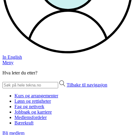
In English
Meny
Hva leter du etter?
Tilbake til navigasjon
Kurs og arrangementer
Lønn og rettigheter
Fag og nettverk
Jobbsøk og karriere
Medlemsfordeler
Bærekraft
Bli medlem