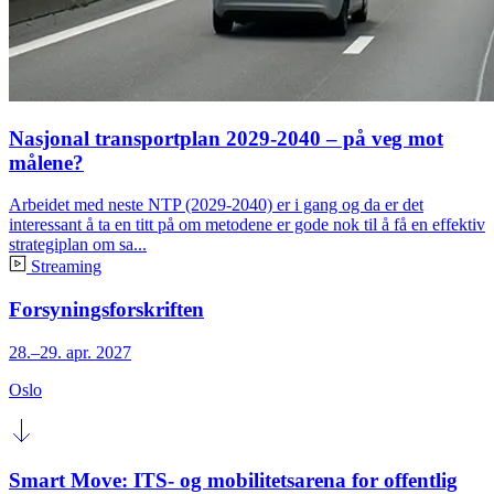
Nasjonal transportplan 2029-2040 – på veg mot
målene?
Arbeidet med neste NTP (2029-2040) er i gang og da er det
interessant å ta en titt på om metodene er gode nok til å få en effektiv
strategiplan om sa...
Streaming
Forsyningsforskriften
28.–29. apr. 2027
Oslo
Smart Move: ITS- og mobilitetsarena for offentlig