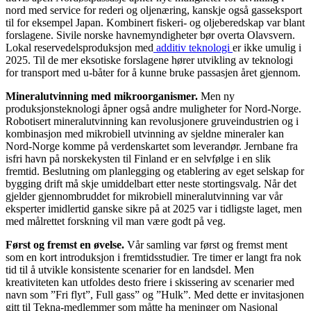
nord med service for rederi og oljenæring, kanskje også gasseksport
til for eksempel Japan. Kombinert fiskeri- og oljeberedskap var blant
forslagene. Sivile norske havnemyndigheter bør overta Olavsvern.
Lokal reservedelsproduksjon med
additiv teknologi
er ikke umulig i
2025. Til de mer eksotiske forslagene hører utvikling av teknologi
for transport med u-båter for å kunne bruke passasjen året gjennom.
Mineralutvinning med mikroorganismer.
Men ny
produksjonsteknologi åpner også andre muligheter for Nord-Norge.
Robotisert mineralutvinning kan revolusjonere gruveindustrien og i
kombinasjon med mikrobiell utvinning av sjeldne mineraler kan
Nord-Norge komme på verdenskartet som leverandør. Jernbane fra
isfri havn på norskekysten til Finland er en selvfølge i en slik
fremtid. Beslutning om planlegging og etablering av eget selskap for
bygging drift må skje umiddelbart etter neste stortingsvalg. Når det
gjelder gjennombruddet for mikrobiell mineralutvinning var vår
eksperter imidlertid ganske sikre på at 2025 var i tidligste laget, men
med målrettet forskning vil man være godt på veg.
Først og fremst en øvelse.
Vår samling var først og fremst ment
som en kort introduksjon i fremtidsstudier. Tre timer er langt fra nok
tid til å utvikle konsistente scenarier for en landsdel. Men
kreativiteten kan utfoldes desto friere i skissering av scenarier med
navn som ”Fri flyt”, Full gass” og ”Hulk”. Med dette er invitasjonen
gitt til Tekna-medlemmer som måtte ha meninger om Nasjonal