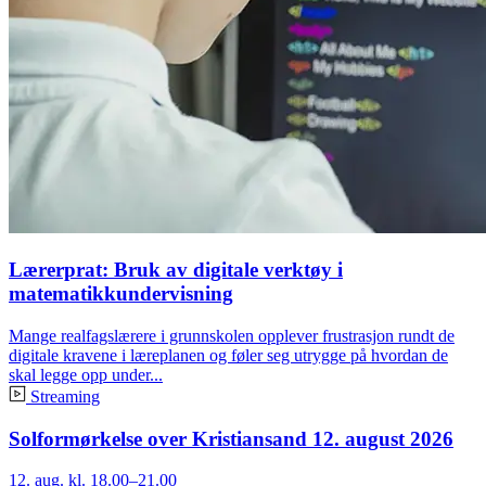
Lærerprat: Bruk av digitale verktøy i
matematikkundervisning
Mange realfagslærere i grunnskolen opplever frustrasjon rundt de
digitale kravene i læreplanen og føler seg utrygge på hvordan de
skal legge opp under...
Streaming
Solformørkelse over Kristiansand 12. august 2026
12. aug. kl. 18.00–21.00