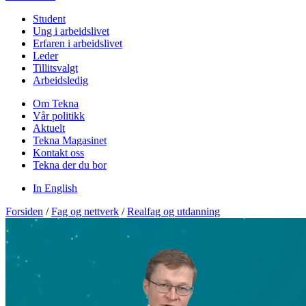
Student
Ung i arbeidslivet
Erfaren i arbeidslivet
Leder
Tillitsvalgt
Arbeidsledig
Om Tekna
Vår politikk
Aktuelt
Tekna Magasinet
Kontakt oss
Tekna der du bor
In English
Forsiden
/
Fag og nettverk
/
Realfag og utdanning