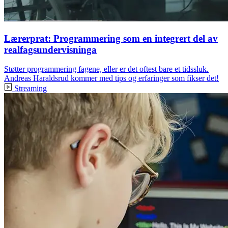
Lærerprat: Programmering som en integrert del av
realfagsundervisninga
Støtter programmering fagene, eller er det oftest bare et tidssluk.
Andreas Haraldsrud kommer med tips og erfaringer som fikser det!
Streaming