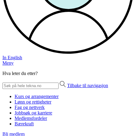
In English
Meny
Hva leter du etter?
Tilbake til navigasjon
Kurs og arrangementer
Lønn og rettigheter
Fag og nettverk
Jobbsøk og karriere
Medlemsfordeler
Bærekraft
Bli medlem