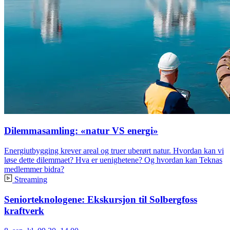
Dilemmasamling: «natur VS energi»
Energiutbygging krever areal og truer uberørt natur. Hvordan kan vi
løse dette dilemmaet? Hva er uenighetene? Og hvordan kan Teknas
medlemmer bidra?
Streaming
Seniorteknologene: Ekskursjon til Solbergfoss
kraftverk