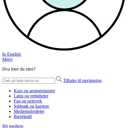
In English
Meny
Hva leter du etter?
Tilbake til navigasjon
Kurs og arrangementer
Lønn og rettigheter
Fag og nettverk
Jobbsøk og karriere
Medlemsfordeler
Bærekraft
Bli medlem