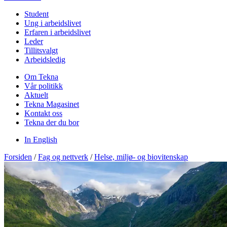
Student
Ung i arbeidslivet
Erfaren i arbeidslivet
Leder
Tillitsvalgt
Arbeidsledig
Om Tekna
Vår politikk
Aktuelt
Tekna Magasinet
Kontakt oss
Tekna der du bor
In English
Forsiden
/
Fag og nettverk
/
Helse, miljø- og biovitenskap