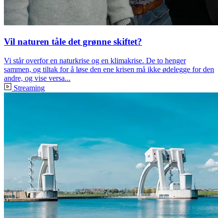
Vil naturen tåle det grønne skiftet?
Vi står overfor en naturkrise og en klimakrise. De to henger
sammen, og tiltak for å løse den ene krisen må ikke ødelegge for den
andre, og vise versa...
Streaming