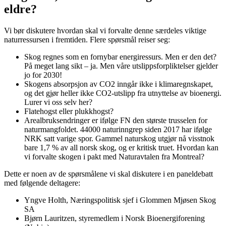
eldre?
Vi bør diskutere hvordan skal vi forvalte denne særdeles viktige
naturressursen i fremtiden. Flere spørsmål reiser seg:
Skog regnes som en fornybar energiressurs. Men er den det?
På meget lang sikt – ja. Men våre utslippsforpliktelser gjelder
jo for 2030!
Skogens absorpsjon av CO2 inngår ikke i klimaregnskapet,
og det gjør heller ikke CO2-utslipp fra utnyttelse av bioenergi.
Lurer vi oss selv her?
Flatehogst eller plukkhogst?
Arealbruksendringer er ifølge FN den største trusselen for
naturmangfoldet. 44000 naturinngrep siden 2017 har ifølge
NRK satt varige spor. Gammel naturskog utgjør nå visstnok
bare 1,7 % av all norsk skog, og er kritisk truet. Hvordan kan
vi forvalte skogen i pakt med Naturavtalen fra Montreal?
Dette er noen av de spørsmålene vi skal diskutere i en paneldebatt
med følgende deltagere:
Yngve Holth, Næringspolitisk sjef i Glommen Mjøsen Skog
SA
Bjørn Lauritzen, styremedlem i Norsk Bioenergiforening