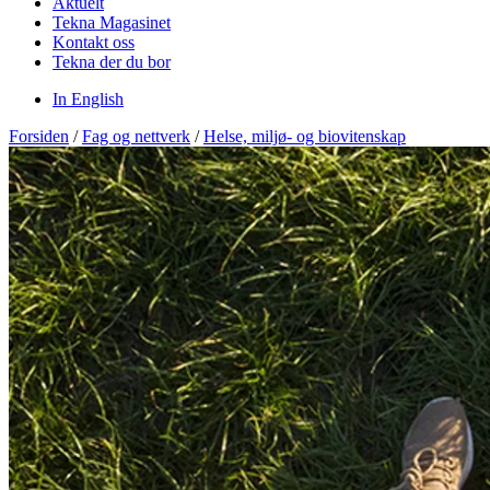
Aktuelt
Tekna Magasinet
Kontakt oss
Tekna der du bor
In English
Forsiden
/
Fag og nettverk
/
Helse, miljø- og biovitenskap