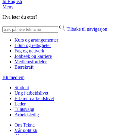
In English
Meny
Hva leter du etter?
Tilbake til navigasjon
Kurs og arrangementer
Lønn og rettigheter
Fag og nettverk
Jobbsøk og karriere
Medlemsfordeler
Bærekraft
Bli medlem
Student
Ung i arbeidslivet
Erfaren i arbeidslivet
Leder
Tillitsvalgt
Arbeidsledig
Om Tekna
Vår politikk