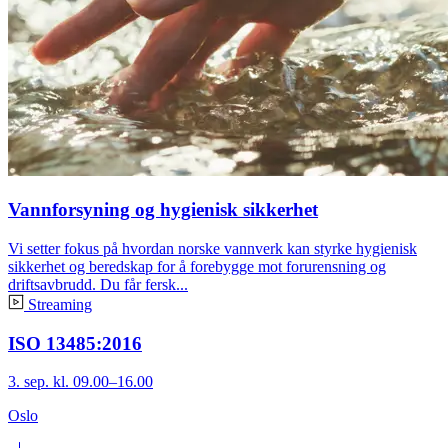
Vannforsyning og hygienisk sikkerhet
Vi setter fokus på hvordan norske vannverk kan styrke hygienisk
sikkerhet og beredskap for å forebygge mot forurensning og
driftsavbrudd. Du får fersk...
Streaming
ISO 13485:2016
3. sep. kl. 09.00–16.00
Oslo