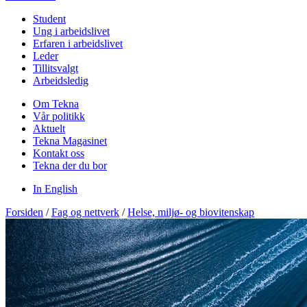
Student
Ung i arbeidslivet
Erfaren i arbeidslivet
Leder
Tillitsvalgt
Arbeidsledig
Om Tekna
Vår politikk
Aktuelt
Tekna Magasinet
Kontakt oss
Tekna der du bor
In English
Forsiden
/
Fag og nettverk
/
Helse, miljø- og biovitenskap