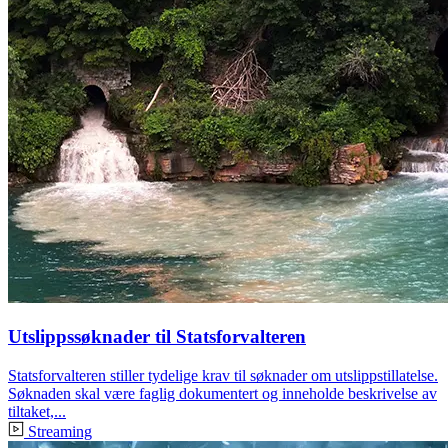
Utslippssøknader til Statsforvalteren
Statsforvalteren stiller tydelige krav til søknader om utslippstillatelse.
Søknaden skal være faglig dokumentert og inneholde beskrivelse av
tiltaket,...
Streaming