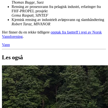
Thomas Bugge, Suez
Rensing av prosessvann fra pelagisk industri, erfaringer fra
FHF-PROPEL prosjekt
Gema Raspati, SINTEF
Kjemisk rensing av industrielt avløpsvann og slamhåndtering
Robert Taraz, MIVANOR
Her finner du en rekke tidligere
opptak fra fagtreff i regi av Norsk
Vannforening
.
Vann
Les også