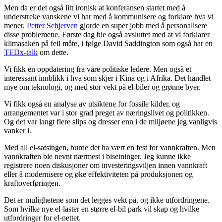
Men da er det også litt ironisk at konferansen startet med å
understreke vanskene vi har med å kommunisere og forklare hva vi
mener.
Petter Schjerven
gjorde en super jobb med å personalisere
disse problemene. Første dag ble også avsluttet med at vi forklarer
klimasaken på feil måte, i følge David Saddington som også har en
TEDx-talk
om dette.
Vi fikk en oppdatering fra våre politiske ledere. Men også et
interessant innblikk i hva som skjer i Kina og i Afrika. Det handlet
mye om teknologi, og med stor vekt på el-biler og grønne byer.
Vi fikk også en analyse av utsiktene for fossile kilder, og
arrangementet var i stor grad preget av næringslivet og politikken.
Og det var langt flere slips og dresser enn i de miljøene jeg vanligvis
vanker i.
Med all el-satsingen, burde det ha vært en fest for vannkraften. Men
vannkraften ble nevnt nærmest i bisetninger. Jeg kunne ikke
registrere noen diskusjoner om investeringsviljen innen vannkraft
eller å modernisere og øke effektiviteten på produksjonen og
kraftoverføringen.
Det er mulighetene som det legges vekt på, og ikke utfordringene.
Som hvilke nye el-laster en større el-bil park vil skap og hvilke
utfordringer for el-nettet.