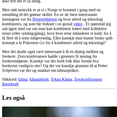
ikke tror det er så farlig.
Men mitt inntrykk er at vi i Norge er kommet i gang med en
omstilling til det grønne skiftet. En av de mest interessante
innslagene var fra
Hjemjobbhjem
og hvor atferd og teknologi
kombineres, og som ble forklart i en genial
video
. Et spørsmål jeg
satt igjen med var om man kan kombinere lotteri med kollektive
reiser (eller sykling/gåing), hvor hver reise inkluderer et lodd, for å
få flere til å reise miljøvennlig. Eller kanskje man kunne bruke spill-
konsept a la Pokemon Go for å kombinere atferd og teknologi?
Men det skulle også vært interessant å få en dialog mellom og
forskere. Zero-konferansen hadde i grunnen få innslag fra
forskermiljøene. Kanskje var det fordi folk ikke forstår hva
forskerne vanligvis sier? Og det var kanskje grunnen til at Petter
Schjerven var der og snakket om klimaspråket.
Stikkord:
klima
,
klimadebatt
,
Tekna Klima
,
Zerokonferansen
Bærekraft
Les også