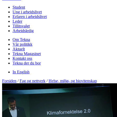
Student
Ung i arbeidslivet
Erfaren i arbeidslivet
Leder
Tillitsvalgt
Arbeidsledig
Om Tekna
Vår politikk
Aktuelt
Tekna Magasinet
Kontakt oss
Tekna der du bor
In English
Forsiden
/
Fag og nettverk
/
Helse, miljø- og biovitenskap