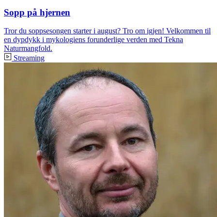
Sopp på hjernen
Tror du soppsesongen starter i august? Tro om igjen! Velkommen til
en dypdykk i mykologiens forunderlige verden med Tekna
Naturmangfold.
Streaming