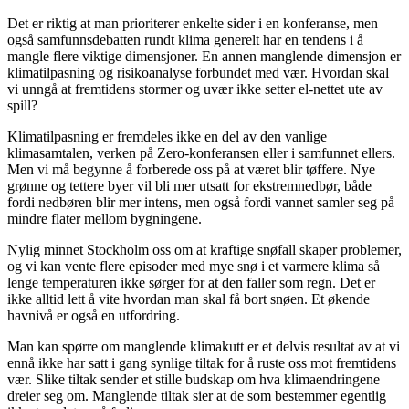
Det er riktig at man prioriterer enkelte sider i en konferanse, men
også samfunnsdebatten rundt klima generelt har en tendens i å
mangle flere viktige dimensjoner. En annen manglende dimensjon er
klimatilpasning og risikoanalyse forbundet med vær. Hvordan skal
vi unngå at fremtidens stormer og uvær ikke setter el-nettet ute av
spill?
Klimatilpasning er fremdeles ikke en del av den vanlige
klimasamtalen, verken på Zero-konferansen eller i samfunnet ellers.
Men vi må begynne å forberede oss på at været blir tøffere. Nye
grønne og tettere byer vil bli mer utsatt for ekstremnedbør, både
fordi nedbøren blir mer intens, men også fordi vannet samler seg på
mindre flater mellom bygningene.
Nylig minnet Stockholm oss om at kraftige snøfall skaper problemer,
og vi kan vente flere episoder med mye snø i et varmere klima så
lenge temperaturen ikke sørger for at den faller som regn. Det er
ikke alltid lett å vite hvordan man skal få bort snøen. Et økende
havnivå er også en utfordring.
Man kan spørre om manglende klimakutt er et delvis resultat av at vi
ennå ikke har satt i gang synlige tiltak for å ruste oss mot fremtidens
vær. Slike tiltak sender et stille budskap om hva klimaendringene
dreier seg om. Manglende tiltak sier at de som bestemmer egentlig