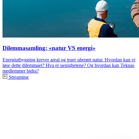
Dilemmasamling: «natur VS energi»
Energiutbygging krever areal og truer uberørt natur. Hvordan kan vi
løse dette dilemmaet? Hva er uenighetene? Og hvordan kan Teknas
medlemmer bidra?
Streaming