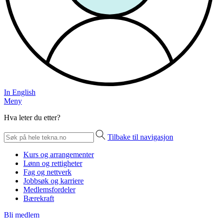
In English
Meny
Hva leter du etter?
Tilbake til navigasjon
Kurs og arrangementer
Lønn og rettigheter
Fag og nettverk
Jobbsøk og karriere
Medlemsfordeler
Bærekraft
Bli medlem