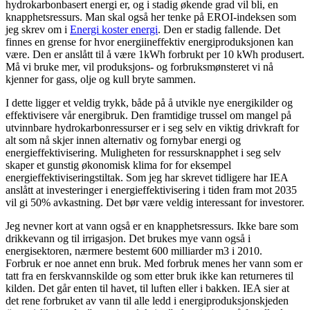
hydrokarbonbasert energi er, og i stadig økende grad vil bli, en
knapphetsressurs. Man skal også her tenke på EROI-indeksen som
jeg skrev om i
Energi koster energi
. Den er stadig fallende. Det
finnes en grense for hvor energiineffektiv energiproduksjonen kan
være. Den er anslått til å være 1kWh forbrukt per 10 kWh produsert.
Må vi bruke mer, vil produksjons- og forbruksmønsteret vi nå
kjenner for gass, olje og kull bryte sammen.
I dette ligger et veldig trykk, både på å utvikle nye energikilder og
effektivisere vår energibruk. Den framtidige trussel om mangel på
utvinnbare hydrokarbonressurser er i seg selv en viktig drivkraft for
alt som nå skjer innen alternativ og fornybar energi og
energieffektivisering. Muligheten for ressursknapphet i seg selv
skaper et gunstig økonomisk klima for for eksempel
energieffektiviseringstiltak. Som jeg har skrevet tidligere har IEA
anslått at investeringer i energieffektivisering i tiden fram mot 2035
vil gi 50% avkastning. Det bør være veldig interessant for investorer.
Jeg nevner kort at vann også er en knapphetsressurs. Ikke bare som
drikkevann og til irrigasjon. Det brukes mye vann også i
energisektoren, nærmere bestemt 600 milliarder m3 i 2010.
Forbruk er noe annet enn bruk. Med forbruk menes her vann som er
tatt fra en ferskvannskilde og som etter bruk ikke kan returneres til
kilden. Det går enten til havet, til luften eller i bakken. IEA sier at
det rene forbruket av vann til alle ledd i energiproduksjonskjeden