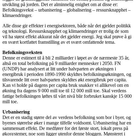
utvikling på jorden. Det er alminnelig enighet om at disse er:
Befolkingsvekst – urbanisering – globalisering – ressursknapphet –
klimaendringer.
Alle disse gir effekter i energisektoren, både når det gjelder politikk
og teknologi. Ressursknapphet og klimaendringer er trolig de som
vil ha størst effekt akkurat når det gjelder energi. Jeg skal prøve å gi
en svært kortfattet framstilling av et svært omfattende tema.
Befolkningsveksten
Denne er estimert til å bli 2 milliarder i løpet av de nærmeste 35 år,
altså en total befolkning på 9 milliarder mennesker i 2050. FN
(UNDP) har analysert at litt under halvparten av økningen i
energibruk i perioden 1890-1990 skyldtes befolkningsøkningen, og
tilsvarende litt over halvparten skyldtes økt energibruk per capita.
Kan vi holde på dagens per capita bruk snakker vi allikevel om en
økning fra dagens 9 000 mill toe til 12 000 mill toe. Skal verdens
fattige befolkningen løftes til vårt nivå blir forbruket kanskje 15 000
mill toe.
Urbanisering
Det er en stadig større del av verdens befolkning som bor i byer, og
byenes størrelse øker i mange tilfelle voldsomt. Urbanisering har en
sammensatt effekt. De medfører for det første stort, lokalt press på
økosystemer, noe som ligger utenfor denne bloggen. Mønsteret i