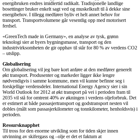
energibruken endres imidlertid radikalt. Tradisjonelle landlige
bosettinger bruker enkelt sagt ved og muskelkraft til å dekke sine
energibehov. I tillegg medfører byliv et helt annet behov for
transport. Transportvolumene går vesentlig opp med motorisert
ferdsel.
«GreenTech made in Germany», en analyse av tysk, grønn
teknologi sier at byers bygningsmasse, transport og den
industrivirksomheten de gir opphav til står for 80 % av verdens CO2
– utslipp.
Globalisering
Om globalisering vil jeg bare kort anføre at den medfører generelt
økt transport. Produsenter og markeder ligger ikke lengre
nødvendigvis i samme kommune, men vil kunne befinne seg i
forskjellige verdensdeler. International Energy Agency sier i sin
World Outlook for 2012 at økt transport på vei i perioden fram til
2035 vil stå for omtrent 40% av økningen i verdens oljeforbruk. Det
er estimert at både passasjertransport og godstransport nesten vil
dobles (målt som passasjerkilometer og tonnkilometer, henholdsvis) i
perioden.
Ressursknapphet
Til tross for den enorme utvikling som for tiden skjer innen
utvinning av skifergass og –olje er det et faktum at