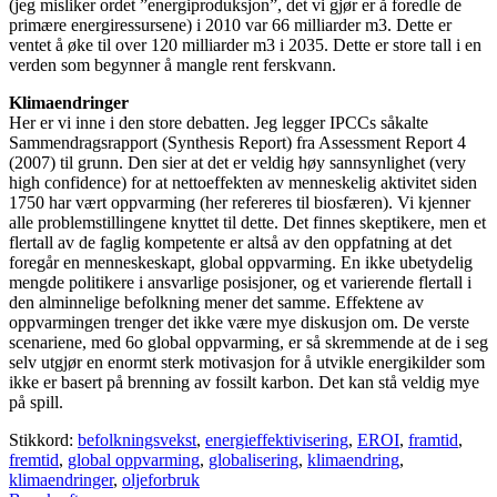
(jeg misliker ordet ”energiproduksjon”, det vi gjør er å foredle de
primære energiressursene) i 2010 var 66 milliarder m3. Dette er
ventet å øke til over 120 milliarder m3 i 2035. Dette er store tall i en
verden som begynner å mangle rent ferskvann.
Klimaendringer
Her er vi inne i den store debatten. Jeg legger IPCCs såkalte
Sammendragsrapport (Synthesis Report) fra Assessment Report 4
(2007) til grunn. Den sier at det er veldig høy sannsynlighet (very
high confidence) for at nettoeffekten av menneskelig aktivitet siden
1750 har vært oppvarming (her refereres til biosfæren). Vi kjenner
alle problemstillingene knyttet til dette. Det finnes skeptikere, men et
flertall av de faglig kompetente er altså av den oppfatning at det
foregår en menneskeskapt, global oppvarming. En ikke ubetydelig
mengde politikere i ansvarlige posisjoner, og et varierende flertall i
den alminnelige befolkning mener det samme. Effektene av
oppvarmingen trenger det ikke være mye diskusjon om. De verste
scenariene, med 6o global oppvarming, er så skremmende at de i seg
selv utgjør en enormt sterk motivasjon for å utvikle energikilder som
ikke er basert på brenning av fossilt karbon. Det kan stå veldig mye
på spill.
Stikkord:
befolkningsvekst
,
energieffektivisering
,
EROI
,
framtid
,
fremtid
,
global oppvarming
,
globalisering
,
klimaendring
,
klimaendringer
,
oljeforbruk