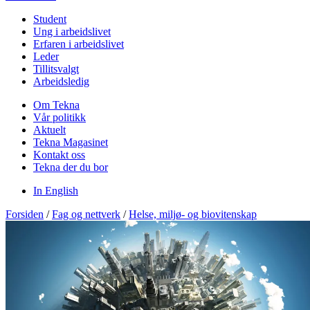
Student
Ung i arbeidslivet
Erfaren i arbeidslivet
Leder
Tillitsvalgt
Arbeidsledig
Om Tekna
Vår politikk
Aktuelt
Tekna Magasinet
Kontakt oss
Tekna der du bor
In English
Forsiden
/
Fag og nettverk
/
Helse, miljø- og biovitenskap