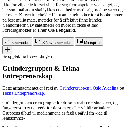
Ikke fortvil, dette kurset vil ta for seg flere aspekter ved salget, og
har som mål at du skal lykkes enda bedre med salg av dine varer og
tjenester. Kurset inneholder blant annet teknikker for å booke møter
på best mulig måte, metoder for å effektivt finne kunder,
gjennomføring av salgsmøter og hvordan close et salg.
Foredragsholder er
Thor Ole Fongaard
.
Kinomodus
Slå av kinomodus
Minispiller
Se opptak fra livesendingen
Gründergruppen & Tekna
Entreprenørskap
Dette arrangementet er i regi av
Gründergruppen i Oslo Avdeling
og
Tekna Entreprenørskap.
Gründergruppen er en gruppe for de som realiserer sine ideer, og
fungerer som et nettverk for de som er, eller vil blir gründere.
Gruppens tilbud til medlemmene er faglig påfyll fra «ide til
lønnsomhet».