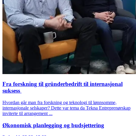
Fra forskning til gründerbedrift til internasjonal
suksess
Hvordan går man fra forskning og teknologi til lønnsomme,
internasjonale selskaper? Dette var tema da Tekna Entreprenørskap
inviterte til arrangement ...
Økonomisk planlegging og budsjettering