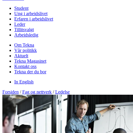
Student
Ung i arbeidslivet
Erfaren i arbeidslivet
Leder
Tillitsvalgt
Arbeidsledig
Om Tekna
Vår politikk
Aktuelt
Tekna Magasinet
Kontakt oss
Tekna der du bor
In English
Forsiden
/
Fag og nettverk
/
Ledelse