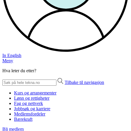
In English
Meny
Hva leter du etter?
Tilbake til navigasjon
Kurs og arrangementer
Lønn og rettigheter
Fag og nettverk
Jobbsøk og karriere
Medlemsfordeler
Bærekraft
Bli medlem